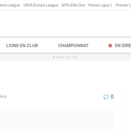
ions League
UEFA Europa League
MTN Elite One
France Ligue 1
Premier 
LIONS EN CLUB
CHAMPIONNAT
EN DIR
PUBLICITÉ
0
dans