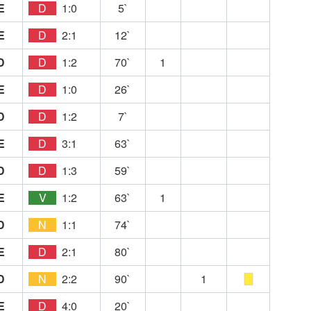
E
D
1:0
5`
E
D
2:1
12`
D
D
1:2
70`
1
E
D
1:0
26`
D
D
1:2
7`
E
D
3:1
63`
D
D
1:3
59`
E
V
1:2
63`
1
D
N
1:1
74`
E
D
2:1
80`
D
N
2:2
90`
1
E
D
4:0
20`