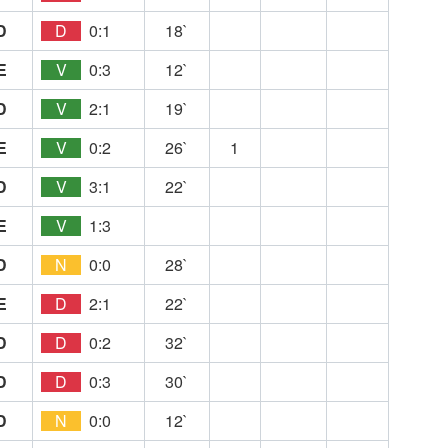
D
D
0:1
18`
E
V
0:3
12`
D
V
2:1
19`
E
V
0:2
26`
1
D
V
3:1
22`
E
V
1:3
D
N
0:0
28`
E
D
2:1
22`
D
D
0:2
32`
D
D
0:3
30`
D
N
0:0
12`