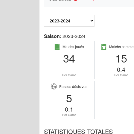
Saison:
2023-2024
Matchs joués
Matchs comme
34
15
-
0.4
Per Game
Per Game
Passes décisives
5
0.1
Per Game
STATISTIQUES TOTALES