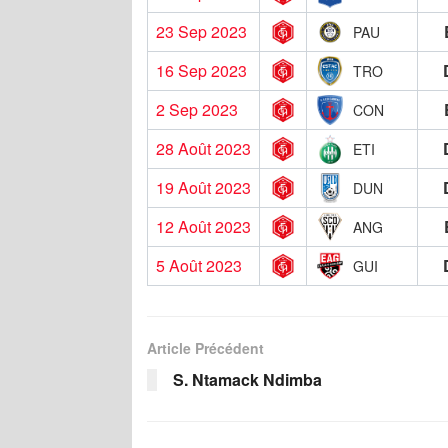
23 Sep 2023
PAU
16 Sep 2023
TRO
2 Sep 2023
CON
28 Août 2023
ETI
19 Août 2023
DUN
12 Août 2023
ANG
5 Août 2023
GUI
Article Précédent
S. Ntamack Ndimba