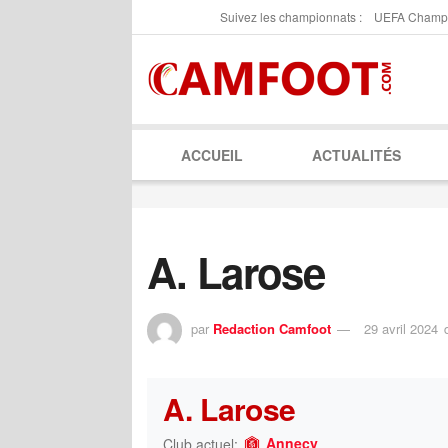
Suivez les championnats :
UEFA Champ
ACCUEIL
ACTUALITÉS
A. Larose
par
Redaction Camfoot
29 avril 2024
A. Larose
Annecy
Club actuel: