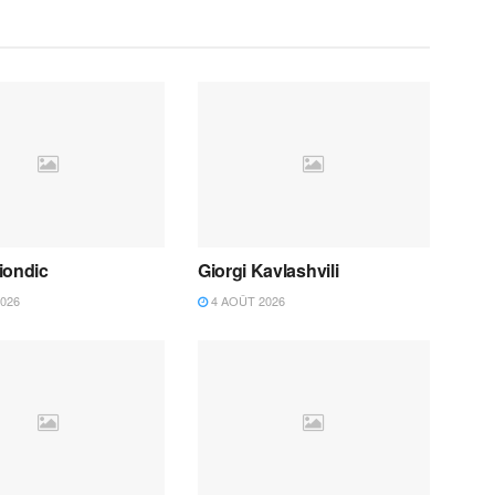
iondic
Giorgi Kavlashvili
026
4 AOÛT 2026