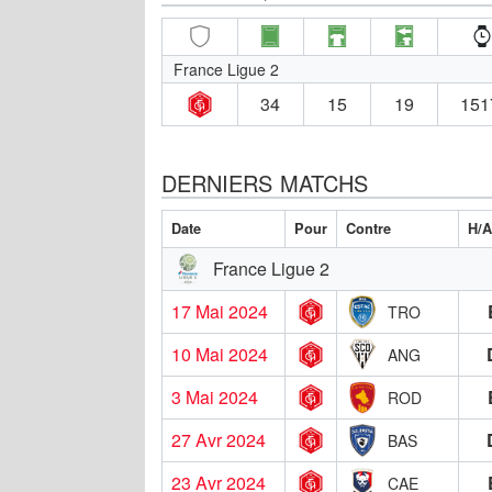
France Ligue 2
34
15
19
151
DERNIERS MATCHS
Date
Pour
Contre
H/A
France Ligue 2
17 Mai 2024
TRO
10 Mai 2024
ANG
3 Mai 2024
ROD
27 Avr 2024
BAS
23 Avr 2024
CAE