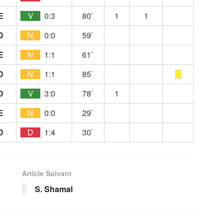
E
V
0:3
80`
1
1
D
N
0:0
59`
E
N
1:1
61`
D
N
1:1
85`
D
V
3:0
78`
1
E
N
0:0
29`
D
D
1:4
30`
Article Suivant
S. Shamal