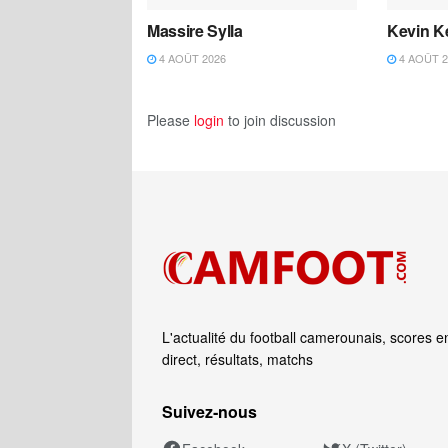
Massire Sylla
Kevin K
4 AOÛT 2026
4 AOÛT 2
Please
login
to join discussion
L'actualité du football camerounais, scores e
direct, résultats, matchs
Suivez‑nous