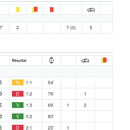
7′
2
7 (0)
5
Résultat
E
N
1:1
54`
D
D
1:2
76`
1
E
V
1:3
69`
1
2
D
V
3:2
83`
E
D
2:1
23`
1