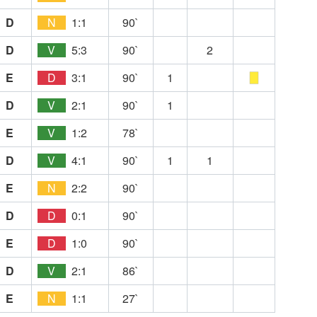
D
N
1:1
90`
D
V
5:3
90`
2
E
D
3:1
90`
1
D
V
2:1
90`
1
E
V
1:2
78`
D
V
4:1
90`
1
1
E
N
2:2
90`
D
D
0:1
90`
E
D
1:0
90`
D
V
2:1
86`
E
N
1:1
27`