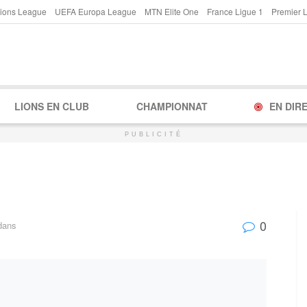
ions League
UEFA Europa League
MTN Elite One
France Ligue 1
Premier 
LIONS EN CLUB
CHAMPIONNAT
EN DIR
PUBLICITÉ
0
dans