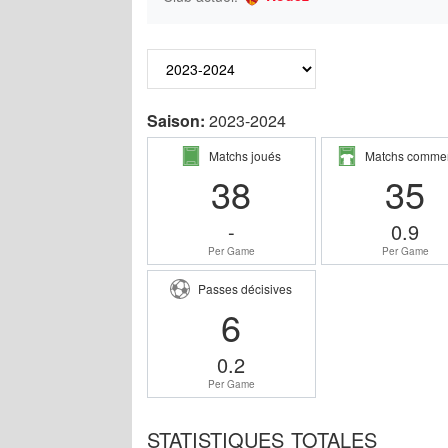
Saison:
2023-2024
Matchs joués
Matchs comme
38
35
-
0.9
Per Game
Per Game
Passes décisives
6
0.2
Per Game
STATISTIQUES TOTALES