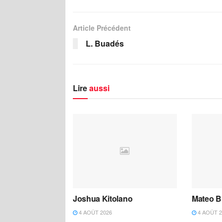
Article Précédent
L. Buadés
Lire
aussi
Joshua Kitolano
Mateo B
4 AOÛT 2026
4 AOÛT 2