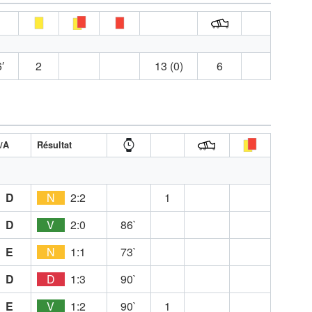
′
2
13 (0)
6
/A
Résultat
D
N
2:2
1
D
V
2:0
86`
E
N
1:1
73`
D
D
1:3
90`
E
V
1:2
90`
1