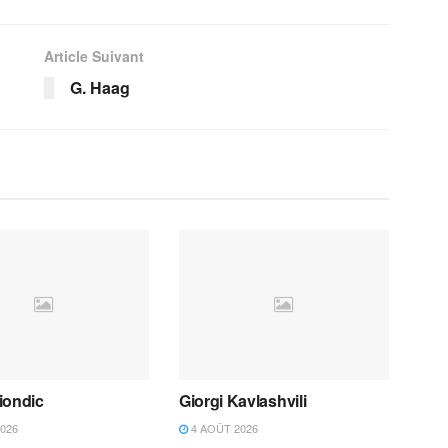
Article Suivant
G. Haag
iondic
Giorgi Kavlashvili
026
4 AOÛT 2026