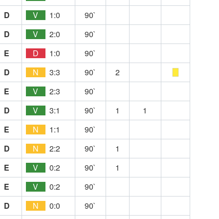
D
V
1:0
90`
D
V
2:0
90`
E
D
1:0
90`
D
N
3:3
90`
2
E
V
2:3
90`
D
V
3:1
90`
1
1
E
N
1:1
90`
D
N
2:2
90`
1
E
V
0:2
90`
1
E
V
0:2
90`
D
N
0:0
90`