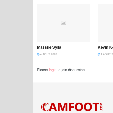
Massire Sylla
Kevin K
4 AOÛT 2026
4 AOÛT 2
Please
login
to join discussion