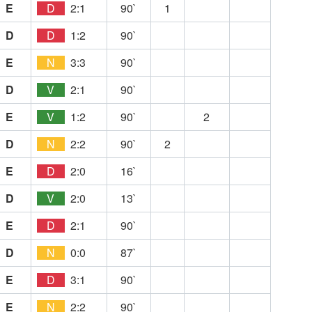
E
D
2:1
90`
1
D
D
1:2
90`
E
N
3:3
90`
D
V
2:1
90`
E
V
1:2
90`
2
D
N
2:2
90`
2
E
D
2:0
16`
D
V
2:0
13`
E
D
2:1
90`
D
N
0:0
87`
E
D
3:1
90`
E
N
2:2
90`