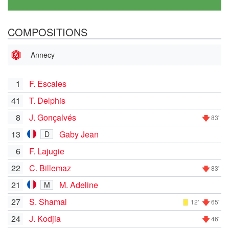
COMPOSITIONS
Annecy
1
F. Escales
41
T. Delphis
8
J. Gonçalvés
83'
13
Gaby Jean
D
6
F. Lajugie
22
C. Billemaz
83'
21
M. Adeline
M
27
S. Shamal
12'
65'
24
J. Kodjia
46'