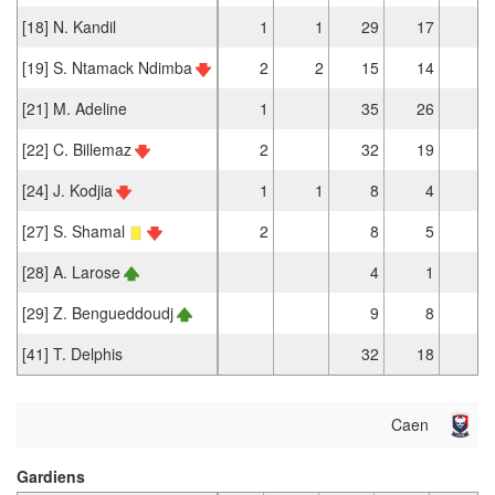
[18] N. Kandil
1
1
29
17
1
[19] S. Ntamack Ndimba
2
2
15
14
1
[21] M. Adeline
1
35
26
[22] C. Billemaz
2
32
19
[24] J. Kodjia
1
1
8
4
[27] S. Shamal
2
8
5
1
[28] A. Larose
4
1
2
[29] Z. Bengueddoudj
9
8
[41] T. Delphis
32
18
1
Caen
Gardiens