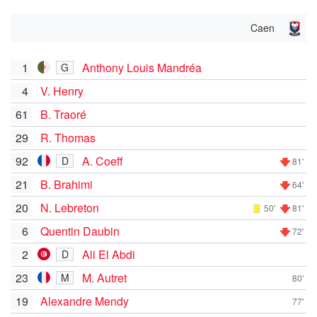
Caen
1
Anthony Louis Mandréa
G
4
V. Henry
61
B. Traoré
29
R. Thomas
92
A. Coeff
D
81'
21
B. Brahimi
64'
20
N. Lebreton
50'
81'
6
Quentin Daubin
72'
2
Ali El Abdi
D
23
M. Autret
M
80'
19
Alexandre Mendy
77'