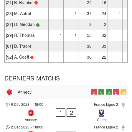
[21] B. Brahimi
1
22
16
[23] M. Autret
1
1
37
24
1
[27] D. Meddah
2
2
[29] R. Thomas
1
1
55
32
[61] B. Traoré
38
33
[92] A. Coeff
36
22
DERNIERS MATCHS
Annecy
D
V
V
D
N
6 Déc 2023
-
18h00
France Ligue 2
1
2
Annecy
Caen
2 Déc 2023
-
18h00
France Ligue 2