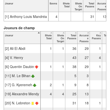
Joueur
Saves
Shots
Shots
Total
Accurat
Total
On
Passes
e
Target
Passes
[1] Anthony Louis Mandréa
4
31
13
Joueurs de champ
Joueur
Shots
Shots
Total
Accurat
Key
Tack
Total
On
Passes
e
Passes
To
Target
Passes
[2] Ali El Abdi
1
1
36
29
1
[4] V. Henry
43
27
4
[6] Quentin Daubin
1
1
38
29
1
[11] M. Le Bihan
5
3
[17] G. Kyeremeh
2
1
9
8
[19] Alexandre Mendy
4
4
25
13
[20] N. Lebreton
31
18
1