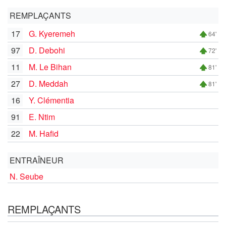
REMPLAÇANTS
17
G. Kyeremeh
64'
97
D. Debohi
72'
11
M. Le Bihan
81'
27
D. Meddah
81'
16
Y. Clémentia
91
E. Ntim
22
M. Hafid
ENTRAÎNEUR
N. Seube
REMPLAÇANTS