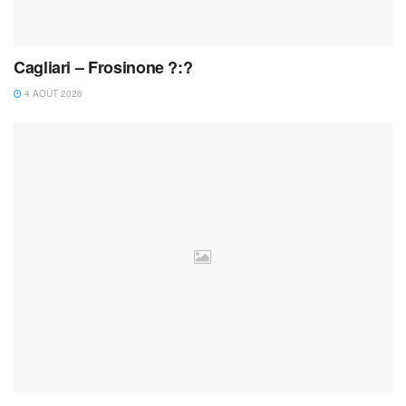
Cagliari – Frosinone ?:?
4 AOÛT 2026