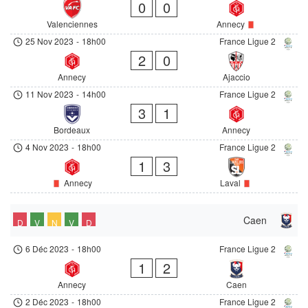
0
0
Valenciennes
Annecy
25 Nov 2023
-
18h00
France Ligue 2
2
0
Annecy
Ajaccio
11 Nov 2023
-
14h00
France Ligue 2
3
1
Bordeaux
Annecy
4 Nov 2023
-
18h00
France Ligue 2
1
3
Annecy
Laval
Caen
D
V
N
V
D
6 Déc 2023
-
18h00
France Ligue 2
1
2
Annecy
Caen
2 Déc 2023
-
18h00
France Ligue 2