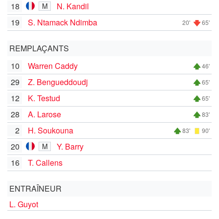
18
N. Kandil
M
19
S. Ntamack Ndimba
20'
65'
REMPLAÇANTS
10
Warren Caddy
46'
29
Z. Bengueddoudj
65'
12
K. Testud
65'
28
A. Larose
83'
2
H. Soukouna
83'
90'
20
Y. Barry
M
16
T. Callens
ENTRAÎNEUR
L. Guyot