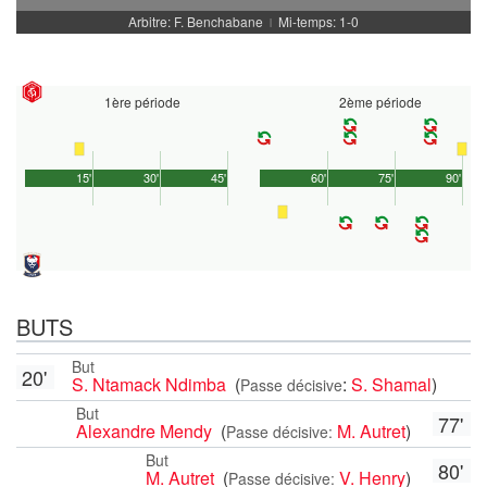
Arbitre: F. Benchabane
Mi-temps: 1-0
|
1ère période
2ème période
15'
30'
45'
60'
75'
90'
BUTS
But
20'
S. Ntamack Ndimba
(
:
S. Shamal
)
Passe décisive
But
77'
Alexandre Mendy
(
M. Autret
)
Passe décisive:
But
80'
M. Autret
(
V. Henry
)
Passe décisive: