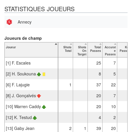
STATISTIQUES JOUEURS
Annecy
Joueurs de champ
Joueur
Shots
Shots
Total
Accurat
Key
Total
On
Passes
e
Passes
Target
Passes
[1] F. Escales
25
7
[2] H. Soukouna
8
5
[6] F. Lajugie
1
37
22
[8] J. Gonçalvés
20
7
[10] Warren Caddy
20
10
1
[12] K. Testud
4
2
[13] Gaby Jean
2
1
39
20