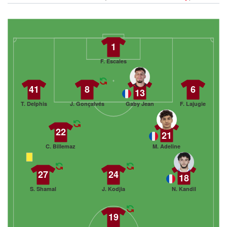
1
F. Escales
41
8
6
13
T. Delphis
J. Gonçalvés
Gaby Jean
F. Lajugie
22
21
C. Billemaz
M. Adeline
27
24
18
S. Shamal
J. Kodjia
N. Kandil
19