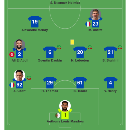
S. Ntamack Ndimba
19
23
Alexandre Mendy
M. Autret
6
20
21
2
Ali El Abdi
Quentin Daubin
N. Lebreton
B. Brahimi
29
61
4
92
A. Coeff
R. Thomas
B. Traoré
V. Henry
1
Anthony Louis Mandréa