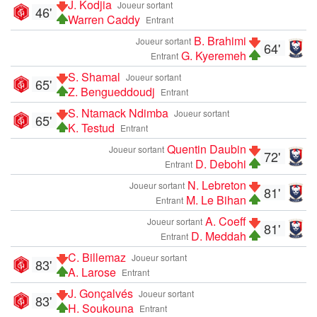
J. Kodjia
Joueur sortant
46'
Warren Caddy
Entrant
B. Brahimi
Joueur sortant
64'
G. Kyeremeh
Entrant
S. Shamal
Joueur sortant
65'
Z. Bengueddoudj
Entrant
S. Ntamack Ndimba
Joueur sortant
65'
K. Testud
Entrant
Quentin Daubin
Joueur sortant
72'
D. Debohi
Entrant
N. Lebreton
Joueur sortant
81'
M. Le Bihan
Entrant
A. Coeff
Joueur sortant
81'
D. Meddah
Entrant
C. Billemaz
Joueur sortant
83'
A. Larose
Entrant
J. Gonçalvés
Joueur sortant
83'
H. Soukouna
Entrant