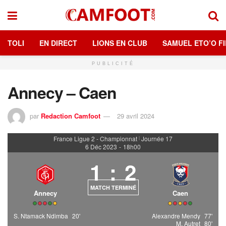
TOLI
EN DIRECT
LIONS EN CLUB
SAMUEL ETO’O FI
PUBLICITÉ
Annecy – Caen
par
Redaction Camfoot
29 avril 2024
France Ligue 2 - Championnat
Journée 17
|
6 Déc 2023
-
18h00
1
:
2
MATCH TERMINÉ
Annecy
Caen
S. Ntamack Ndimba
20'
Alexandre Mendy
77'
M. Autret
80'