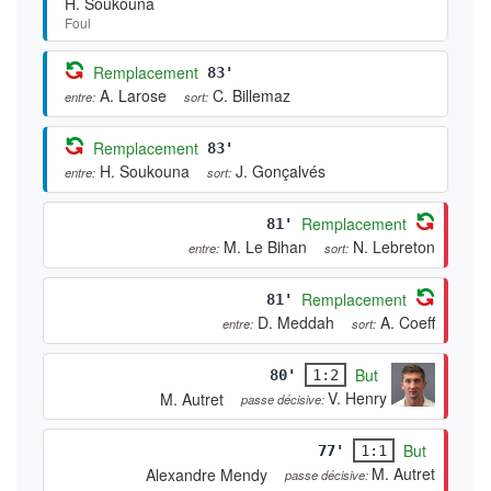
H. Soukouna
Foul
Remplacement
83'
A. Larose
C. Billemaz
entre:
sort:
Remplacement
83'
H. Soukouna
J. Gonçalvés
entre:
sort:
Remplacement
81'
M. Le Bihan
N. Lebreton
entre:
sort:
Remplacement
81'
D. Meddah
A. Coeff
entre:
sort:
But
80'
1:2
V. Henry
M. Autret
passe décisive:
But
77'
1:1
M. Autret
Alexandre Mendy
passe décisive: