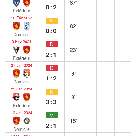
87`
0:2
Extérieur
10 Fév 2024
N
82`
0:0
Domicile
3 Fév 2024
D
23`
2:1
Extérieur
27 Jan 2024
D
9`
1:2
Domicile
23 Jan 2024
N
8`
3:3
Extérieur
13 Jan 2024
V
15`
2:1
Domicile