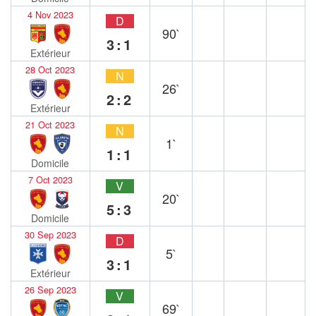
4 Nov 2023
D
90`
3:1
Extérieur
28 Oct 2023
N
26`
2:2
Extérieur
21 Oct 2023
N
1`
1:1
Domicile
7 Oct 2023
V
20`
5:3
Domicile
30 Sep 2023
D
5`
3:1
Extérieur
26 Sep 2023
V
69`