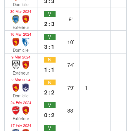
3:3
Domicile
30 Mar 2024
V
9`
2:3
Extérieur
16 Mar 2024
V
10`
3:1
Domicile
9 Mar 2024
N
74`
1:1
Extérieur
2 Mar 2024
N
79`
1
2:2
Domicile
24 Fév 2024
V
88`
0:2
Extérieur
17 Fév 2024
V