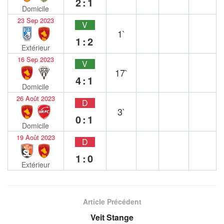
2:1
Domicile
23 Sep 2023
V
1`
1:2
Extérieur
16 Sep 2023
V
17`
4:1
Domicile
26 Août 2023
D
3`
0:1
Domicile
19 Août 2023
D
1:0
Extérieur
Article Précédent
Veit Stange