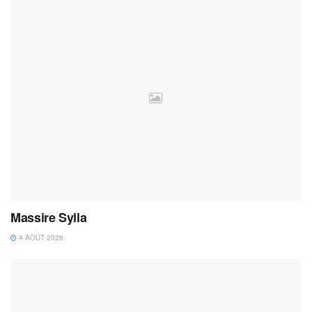
Massire Sylla
4 AOÛT 2026