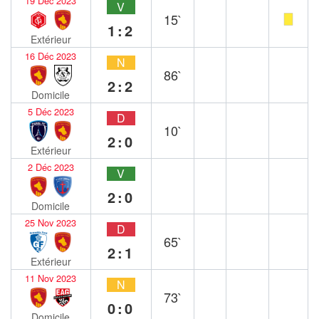
19 Déc 2023
V
15`
1:2
Extérieur
16 Déc 2023
N
86`
2:2
Domicile
5 Déc 2023
D
10`
2:0
Extérieur
2 Déc 2023
V
2:0
Domicile
25 Nov 2023
D
65`
2:1
Extérieur
11 Nov 2023
N
73`
0:0
Domicile