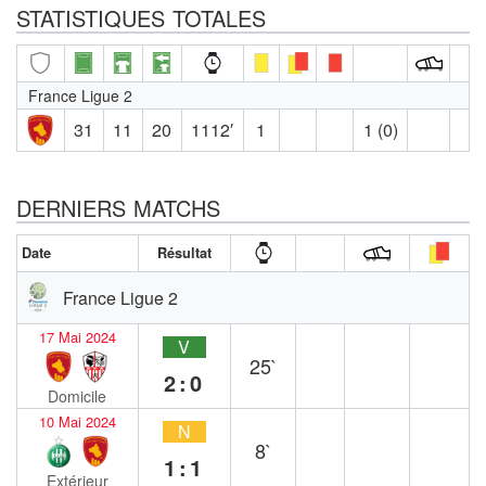
STATISTIQUES TOTALES
France Ligue 2
31
11
20
1112′
1
1 (0)
DERNIERS MATCHS
Date
Résultat
France Ligue 2
17 Mai 2024
V
25`
2:0
Domicile
10 Mai 2024
N
8`
1:1
Extérieur