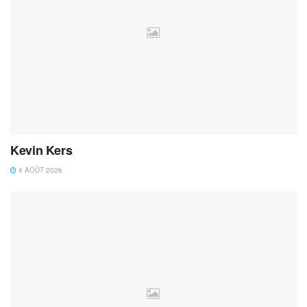
Kevin Kers
4 AOÛT 2026