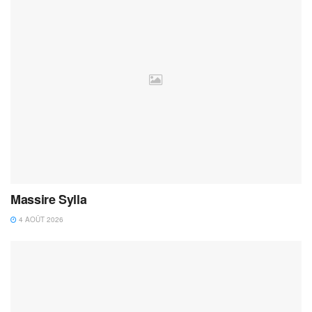
Massire Sylla
4 AOÛT 2026