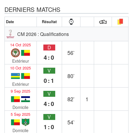
DERNIERS MATCHS
Date
Résultat
CM 2026 : Qualifications
14 Oct 2025
D
56`
4:0
Extérieur
10 Oct 2025
V
80`
0:1
Extérieur
9 Sep 2025
V
82`
1
4:0
Domicile
5 Sep 2025
V
54`
1:0
Domicile