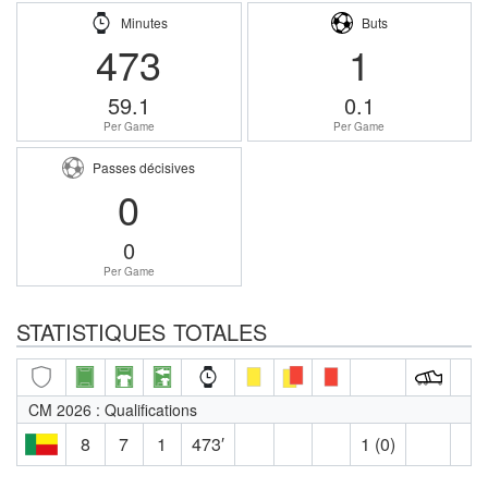
Minutes
Buts
473
1
59.1
0.1
Per Game
Per Game
Passes décisives
0
0
Per Game
STATISTIQUES TOTALES
CM 2026 : Qualifications
8
7
1
473′
1 (0)