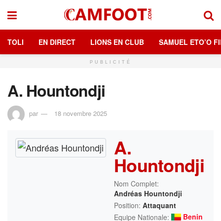
TOLI
EN DIRECT
LIONS EN CLUB
SAMUEL ETO’O FI
PUBLICITÉ
A. Hountondji
par
18 novembre 2025
A.
Hountondji
Nom Complet:
Andréas Hountondji
Position:
Attaquant
Benin
Equipe Nationale: