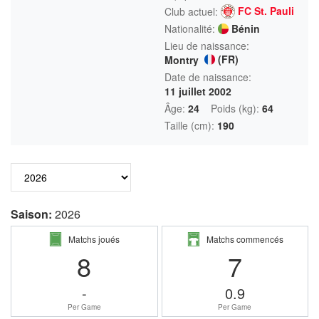
FC St. Pauli
Club actuel:
Nationalité:
Bénin
Lieu de naissance:
(FR)
Montry
Date de naissance:
11 juillet 2002
Âge:
24
Poids (kg):
64
Taille (cm):
190
Saison:
2026
Matchs joués
Matchs commencés
8
7
-
0.9
Per Game
Per Game