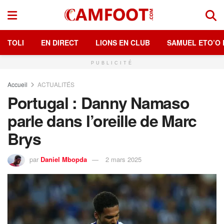
TOLI
EN DIRECT
LIONS EN CLUB
SAMUEL ETO’O 
PUBLICITÉ
Accueil
ACTUALITÉS
Portugal : Danny Namaso
parle dans l’oreille de Marc
Brys
par
Daniel Mbopda
2 mars 2025