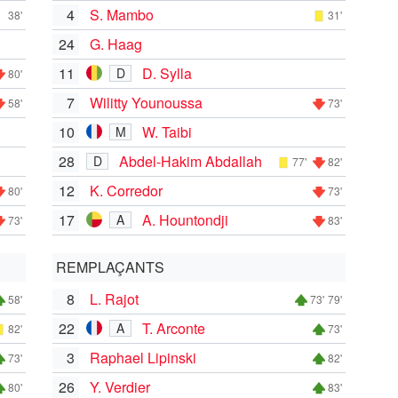
4
S. Mambo
38'
31'
24
G. Haag
11
D. Sylla
D
80'
7
Wilitty Younoussa
58'
73'
10
W. Taibi
M
28
Abdel-Hakim Abdallah
D
77'
82'
12
K. Corredor
80'
73'
17
A. Hountondji
A
73'
83'
REMPLAÇANTS
8
L. Rajot
58'
73'
79'
22
T. Arconte
A
82'
73'
3
Raphael Lipinski
73'
82'
26
Y. Verdier
80'
83'