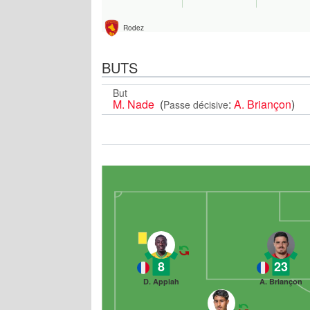
Rodez
BUTS
But
M. Nade
(
:
A. Briançon
)
Passe décisive
8
23
D. Appiah
A. Briançon