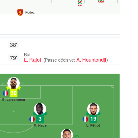
Rodez
38'
But
79'
L. Rajot
(
A. Hountondji
)
Passe décisive:
30
G. Larsonneur
3
19
M. Nade
L. Pétrot