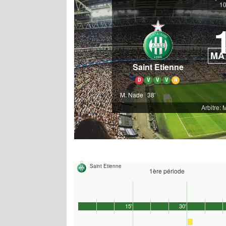
10
MA
Saint Etienne
D
V
V
V
N
M. Nade
38'
Arbitre: 
Saint Etienne
1ère période
15'
30'