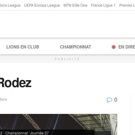
ions League
UEFA Europa League
MTN Elite One
France Ligue 1
Premier 
LIONS EN CLUB
CHAMPIONNAT
EN DIR
PUBLICITÉ
 Rodez
0
dans
 2 - Championnat
Journée 37
|