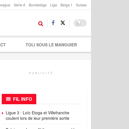
League
Serie A
Bundesliga
Liga
Belga 1
Suisse
ECT
TOLI SOUS LE MANGUIER
PUBLICITÉ
FIL INFO
Ligue 3 : Loïc Etoga et Villefranche
coulent lors de leur première sortie