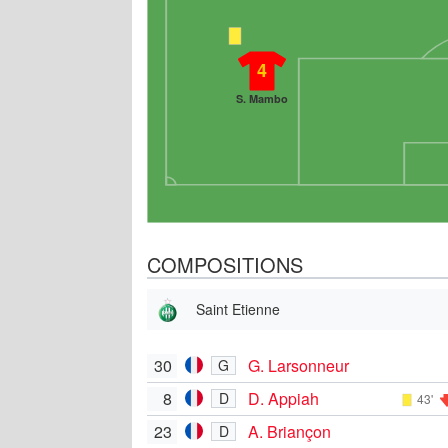
4
S. Mambo
COMPOSITIONS
Saint Etienne
30
G. Larsonneur
G
8
D. Appiah
D
43'
23
A. Briançon
D