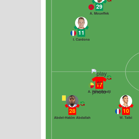
29
A. Moueffek
11
I. Cardona
17
A. Hountondji
28
10
Abdel-Hakim Abdallah
W. Taibi