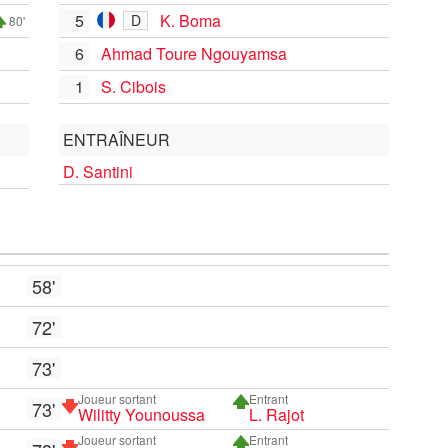
5
K. Boma
D
80'
6
Ahmad Toure Ngouyamsa
1
S. Cibois
ENTRAÎNEUR
D. Santini
58'
72'
73'
Joueur sortant
Entrant
73'
Wilitty Younoussa
L. Rajot
Joueur sortant
Entrant