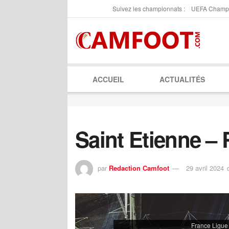
Suivez les championnats :
UEFA Champ
ACCUEIL
ACTUALITÉS
Saint Etienne –
par
Redaction Camfoot
29 avril 2024
France Ligue