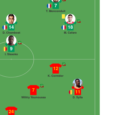
7
T. Monconduit
14
18
D. Chambost
M. Cafaro
9
I. Sissoko
12
K. Corredor
7
11
Wilitty Younoussa
D. Sylla
24