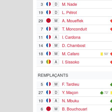
3
M. Nade
D
19
L. Pétrot
D
29
A. Moueffek
M
7
T. Monconduit
M
11
I. Cardona
A
14
D. Chambost
M
18
M. Cafaro
M
50'
9
I. Sissoko
A
REMPLAÇANTS
5
F. Tardieu
M
27
Y. Maçon
D
72'
10
N. Mbuku
A
6
B. Bouchouari
M