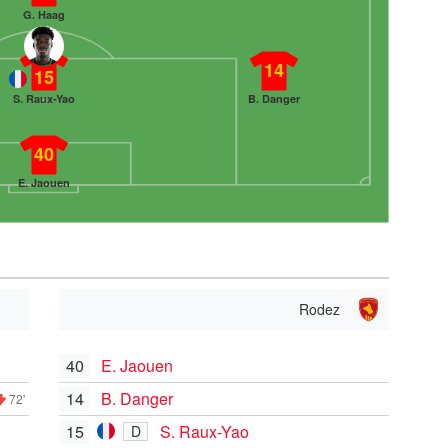
G. Haag
14
15
S. Raux-Yao
B. Danger
40
E. Jaouen
Rodez
40
E. Jaouen
14
B. Danger
72'
15
S. Raux-Yao
D