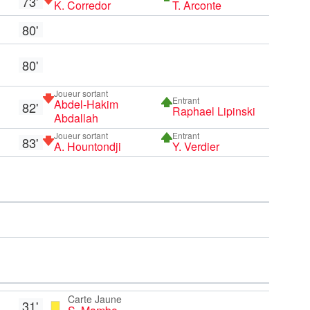
73'
K. Corredor
T. Arconte
80'
80'
Joueur sortant
Entrant
Abdel-Hakim
82'
Raphael Lipinski
Abdallah
Joueur sortant
Entrant
83'
A. Hountondji
Y. Verdier
Carte Jaune
31'