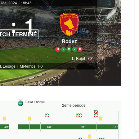
 Mai 2024
-
18h45
1
:
1
TCH TERMINÉ
Rodez
D
V
V
V
D
L. Rajot
79'
M. Lesage
Mi-temps: 1-0
|
Saint Etienne
2ème période
45'
60'
75'
90'