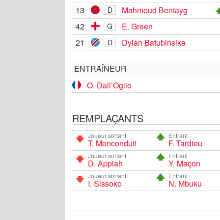
13
Mahmoud Bentayg
D
42
E. Green
G
21
Dylan Batubinsika
D
ENTRAÎNEUR
O. Dall’Oglio
REMPLAÇANTS
Joueur sortant
Entrant
T. Monconduit
F. Tardieu
Joueur sortant
Entrant
D. Appiah
Y. Maçon
Joueur sortant
Entrant
I. Sissoko
N. Mbuku