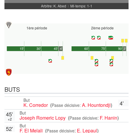
Arbitre: K. Abed
Mi-temps: 1-1
|
1ère période
2ème période
15'
30'
45'
4'
60'
75'
90'
3'
BUTS
But
4'
K. Corredor
(
A. Hountondji
)
Passe décisive:
But
45'
Joseph Romeric Lopy
(
:
F. Hanin
)
Passe décisive
+2
But
52'
F. El Melali
(
:
E. Lepaul
)
Passe décisive