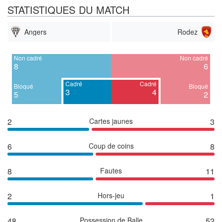
STATISTIQUES DU MATCH
Angers
Rodez
Non cadré
Non cadré
8
6
Cadré
Cadré
Bloqué
Bloqué
3
4
5
2
2
Cartes jaunes
3
6
Coup de coins
8
8
Fautes
11
2
Hors-jeu
1
48
Possession de Balle
52