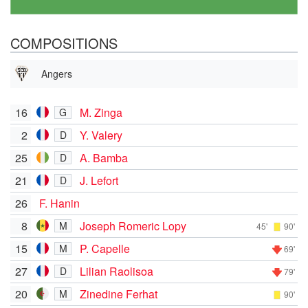
COMPOSITIONS
Angers
16
M. Zinga
G
2
Y. Valery
D
25
A. Bamba
D
21
J. Lefort
D
26
F. Hanin
8
Joseph Romeric Lopy
M
45'
90'
15
P. Capelle
M
69'
27
Lilian Raolisoa
D
79'
20
Zinedine Ferhat
M
90'