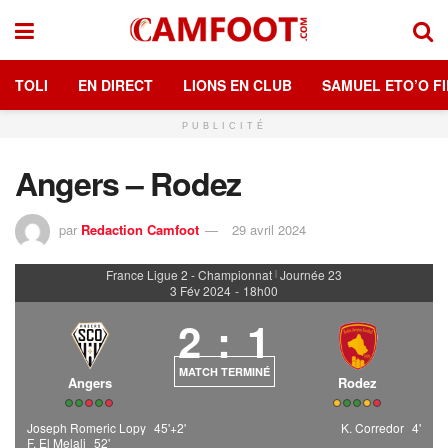
TOLI
EN DIRECT
LIONS EN CLUB
SAMUEL ETO’O FI
PUBLICITÉ
Angers – Rodez
par
Redaction Camfoot
29 avril 2024
France Ligue 2 - Championnat
Journée 23
|
3 Fév 2024
-
18h00
2
:
1
MATCH TERMINÉ
Angers
Rodez
Joseph Romeric Lopy
45'+2'
K. Corredor
4'
F. El Melali
52'