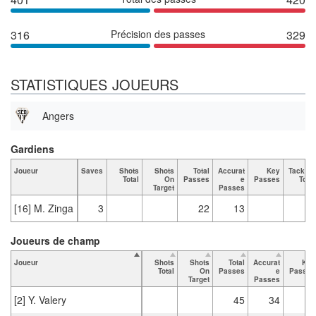
316
Précision des passes
329
STATISTIQUES JOUEURS
Angers
Gardiens
Joueur
Saves
Shots
Shots
Total
Accurat
Key
Tackles
Total
On
Passes
e
Passes
Total
Target
Passes
[16] M. Zinga
3
22
13
Joueurs de champ
Joueur
Shots
Shots
Total
Accurat
Key
Total
On
Passes
e
Passes
Target
Passes
[2] Y. Valery
45
34
2