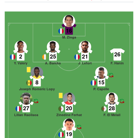
16
M. Zinga
26
2
25
21
Y. Valery
A. Bamba
J. Lefort
F. Hanin
8
15
Joseph Romeric Lopy
P. Capelle
27
20
28
Lilian Raolisoa
Zinedine Ferhat
F. El Melali
19