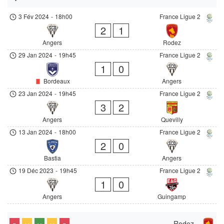
3 Fév 2024
-
18h00
France Ligue 2
2
1
Angers
Rodez
29 Jan 2024
-
19h45
France Ligue 2
1
0
Bordeaux
Angers
23 Jan 2024
-
19h45
France Ligue 2
3
2
Angers
Quevilly
13 Jan 2024
-
18h00
France Ligue 2
2
0
Bastia
Angers
19 Déc 2023
-
19h45
France Ligue 2
1
0
Angers
Guingamp
Rodez