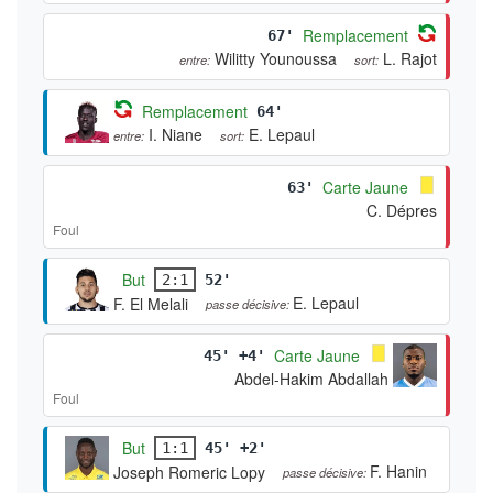
Remplacement
67'
Wilitty Younoussa
L. Rajot
entre:
sort:
Remplacement
64'
I. Niane
E. Lepaul
entre:
sort:
Carte Jaune
63'
C. Dépres
Foul
But
2:1
52'
E. Lepaul
F. El Melali
passe décisive:
Carte Jaune
45' +4'
Abdel-Hakim Abdallah
Foul
But
1:1
45' +2'
F. Hanin
Joseph Romeric Lopy
passe décisive: