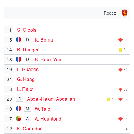
Rodez
1
S. Cibois
5
K. Boma
D
80'
14
B. Danger
81'
15
S. Raux-Yao
D
19
L. Buadés
80'
24
G. Haag
8
L. Rajot
67'
28
Abdel-Hakim Abdallah
D
45'
67'
10
W. Taibi
M
17
A. Hountondji
A
38'
12
K. Corredor
4'