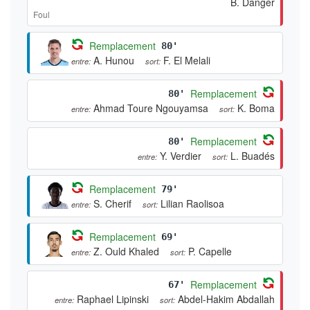
B. Danger
Foul
Remplacement
80'
A. Hunou
F. El Melali
entre:
sort:
Remplacement
80'
Ahmad Toure Ngouyamsa
K. Boma
entre:
sort:
Remplacement
80'
Y. Verdier
L. Buadés
entre:
sort:
Remplacement
79'
S. Cherif
Lilian Raolisoa
entre:
sort:
Remplacement
69'
Z. Ould Khaled
P. Capelle
entre:
sort:
Remplacement
67'
Raphael Lipinski
Abdel-Hakim Abdallah
entre:
sort: