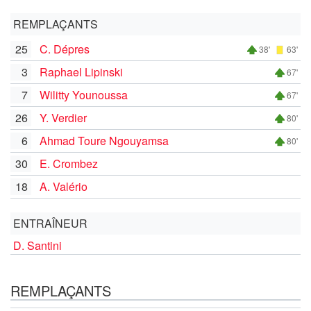
REMPLAÇANTS
25
C. Dépres
38'
63'
3
Raphael Lipinski
67'
7
Wilitty Younoussa
67'
26
Y. Verdier
80'
6
Ahmad Toure Ngouyamsa
80'
30
E. Crombez
18
A. Valério
ENTRAÎNEUR
D. Santini
REMPLAÇANTS