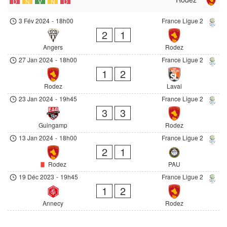
D
N
V
N
D
3 Fév 2024
-
18h00
France Ligue 2
2
1
Angers
Rodez
27 Jan 2024
-
18h00
France Ligue 2
1
2
Rodez
Laval
23 Jan 2024
-
19h45
France Ligue 2
3
3
Guingamp
Rodez
13 Jan 2024
-
18h00
France Ligue 2
2
1
Rodez
PAU
19 Déc 2023
-
19h45
France Ligue 2
1
2
Annecy
Rodez