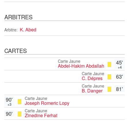
ARBITRES
K. Abed
Arbitre:
CARTES
Carte Jaune
45'
Abdel-Hakim Abdallah
+4
Carte Jaune
63'
C. Dépres
Carte Jaune
81'
B. Danger
Carte Jaune
90'
Joseph Romeric Lopy
+3
Carte Jaune
90'
Zinedine Ferhat