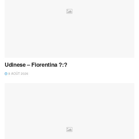
Udinese – Fiorentina ?:?
8 AOÛT 2026