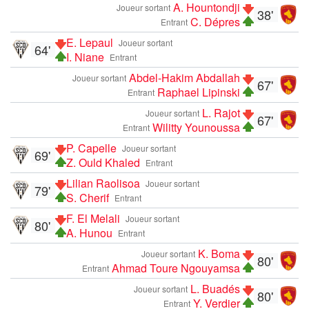
A. Hountondji
Joueur sortant
38'
C. Dépres
Entrant
E. Lepaul
Joueur sortant
64'
I. Niane
Entrant
Abdel-Hakim Abdallah
Joueur sortant
67'
Raphael Lipinski
Entrant
L. Rajot
Joueur sortant
67'
Wilitty Younoussa
Entrant
P. Capelle
Joueur sortant
69'
Z. Ould Khaled
Entrant
Lilian Raolisoa
Joueur sortant
79'
S. Cherif
Entrant
F. El Melali
Joueur sortant
80'
A. Hunou
Entrant
K. Boma
Joueur sortant
80'
Ahmad Toure Ngouyamsa
Entrant
L. Buadés
Joueur sortant
80'
Y. Verdier
Entrant