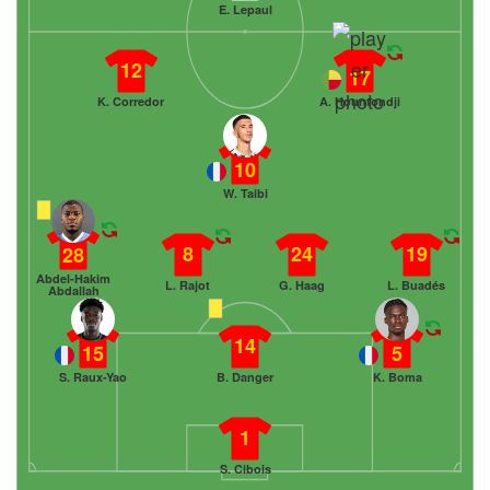
E. Lepaul
12
17
K. Corredor
A. Hountondji
10
W. Taibi
8
24
19
28
Abdel-Hakim
L. Rajot
G. Haag
L. Buadés
Abdallah
14
15
5
S. Raux-Yao
B. Danger
K. Boma
1
S. Cibois