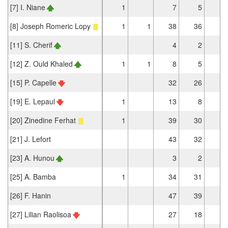
[7] I. Niane
1
7
5
[8] Joseph Romeric Lopy
1
1
38
36
[11] S. Cherif
4
2
[12] Z. Ould Khaled
1
1
8
5
[15] P. Capelle
32
26
2
[19] E. Lepaul
1
13
8
2
[20] Zinedine Ferhat
1
39
30
3
[21] J. Lefort
43
32
[23] A. Hunou
3
2
1
[25] A. Bamba
1
34
31
[26] F. Hanin
47
39
2
[27] Lilian Raolisoa
27
18