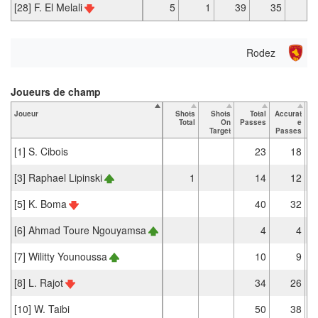
[28] F. El Melali
5
1
39
35
1
Rodez
Joueurs de champ
Joueur
Shots
Shots
Total
Accurat
Total
On
Passes
e
P
Target
Passes
[1] S. Cibois
23
18
[3] Raphael Lipinski
1
14
12
[5] K. Boma
40
32
[6] Ahmad Toure Ngouyamsa
4
4
[7] Wilitty Younoussa
10
9
[8] L. Rajot
34
26
[10] W. Taibi
50
38