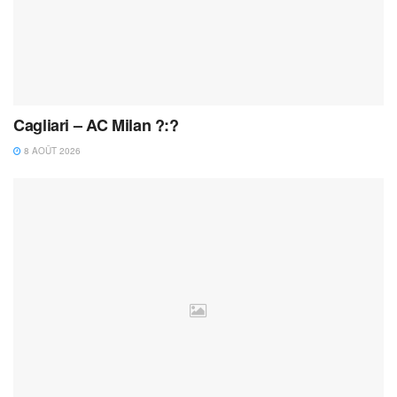
Cagliari – AC Milan ?:?
8 AOÛT 2026