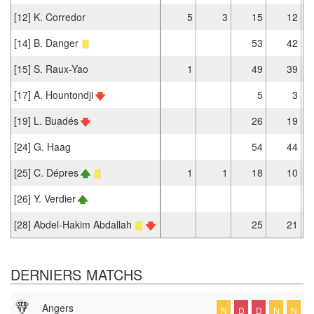
[12] K. Corredor
5
3
15
12
[14] B. Danger
53
42
[15] S. Raux-Yao
1
49
39
[17] A. Hountondji
5
3
[19] L. Buadés
26
19
[24] G. Haag
54
44
[25] C. Dépres
1
1
18
10
[26] Y. Verdier
[28] Abdel-Hakim Abdallah
25
21
DERNIERS MATCHS
Angers
N
D
D
N
N