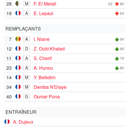
28
F. El Melali
M
52'
80'
19
E. Lepaul
A
64'
REMPLAÇANTS
7
I. Niane
A
64'
12
Z. Ould Khaled
D
69'
11
S. Cherif
A
79'
23
A. Hunou
A
80'
14
Y. Belkdim
M
34
Demba N'Diaye
M
40
Oumar Pona
G
ENTRAÎNEUR
A. Dujeux