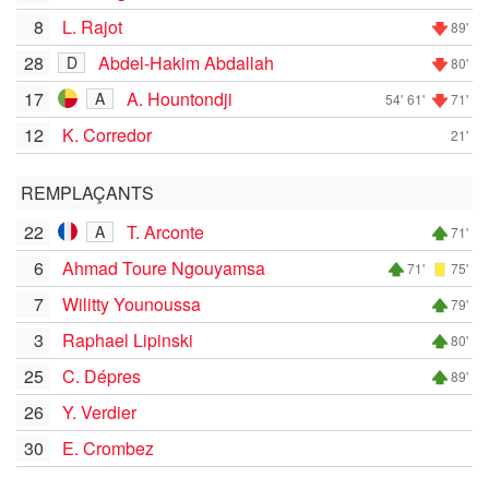
8
L. Rajot
89'
28
Abdel-Hakim Abdallah
D
80'
17
A. Hountondji
A
54'
61'
71'
12
K. Corredor
21'
REMPLAÇANTS
22
T. Arconte
A
71'
6
Ahmad Toure Ngouyamsa
71'
75'
7
Wilitty Younoussa
79'
3
Raphael Lipinski
80'
25
C. Dépres
89'
26
Y. Verdier
30
E. Crombez