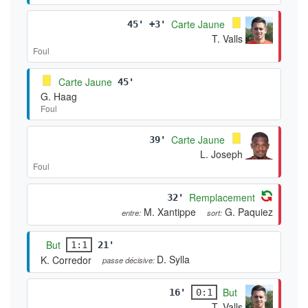
Carte Jaune
45' +3'
T. Valls
Foul
Carte Jaune
45'
G. Haag
Foul
Carte Jaune
39'
L. Joseph
Foul
Remplacement
32'
M. Xantippe
G. Paquiez
entre:
sort:
But
1:1
21'
D. Sylla
K. Corredor
passe décisive:
But
16'
0:1
T. Valls