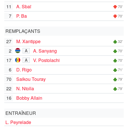
11
A. Sbaï
70'
7
P. Ba
70'
REMPLAÇANTS
27
M. Xantippe
32'
2
A. Sanyang
A
70'
17
V. Postolachi
A
70'
6
D. Rigo
71'
70
Saikou Touray
79'
22
N. Ntolla
79'
16
Bobby Allain
ENTRAÎNEUR
L. Peyrelade