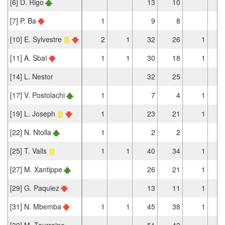
[6] D. Rigo
13
10
[7] P. Ba
1
9
8
[10] E. Sylvestre
2
1
32
26
1
[11] A. Sbaï
1
1
30
18
1
[14] L. Nestor
32
25
[17] V. Postolachi
1
7
4
1
[19] L. Joseph
1
23
21
1
[22] N. Ntolla
1
2
2
[25] T. Valls
1
1
40
34
1
[27] M. Xantippe
26
21
1
[29] G. Paquiez
13
11
1
[31] N. Mbemba
1
1
45
38
1
[39] M. Tourraine
51
42