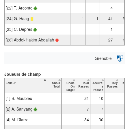
[22] T. Arconte
4
3
[24] G. Haag
1
1
41
38
[25] C. Dépres
1
[28] Abdel-Hakim Abdallah
27
15
Grenoble
Joueurs de champ
Joueur
Shots
Shots
Total
Accurat
Key
Tack
Total
On
Passes
e
Passes
To
Target
Passes
[1] B. Maubleu
21
10
[2] A. Sanyang
7
7
[4] M. Diarra
34
30