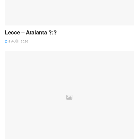
Lecce – Atalanta ?:?
8 AOÛT 2026