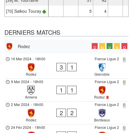
[70] Saikou Touray
5
4
DERNIERS MATCHS
Rodez
D
N
V
N
D
16 Mar 2024
-
18h00
France Ligue 2
3
1
Rodez
Grenoble
9 Mar 2024
-
18h00
France Ligue 2
1
1
Amiens
Rodez
2 Mar 2024
-
18h00
France Ligue 2
2
2
Rodez
Bordeaux
24 Fév 2024
-
18h00
France Ligue 2