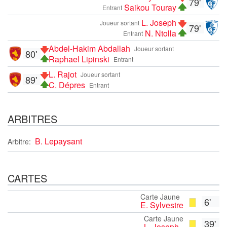
79'
Saikou Touray
Entrant
L. Joseph
Joueur sortant
79'
N. Ntolla
Entrant
Abdel-Hakim Abdallah
Joueur sortant
80'
Raphael Lipinski
Entrant
L. Rajot
Joueur sortant
89'
C. Dépres
Entrant
ARBITRES
B. Lepaysant
Arbitre:
CARTES
Carte Jaune
6'
E. Sylvestre
Carte Jaune
39'
L. Joseph