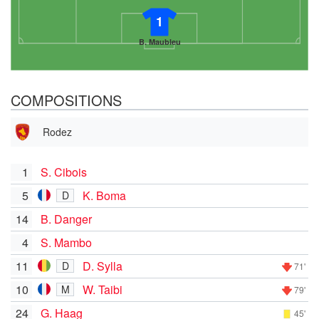
1
B. Maubleu
COMPOSITIONS
Rodez
1
S. Cibois
5
K. Boma
D
14
B. Danger
4
S. Mambo
11
D. Sylla
D
71'
10
W. Taibi
M
79'
24
G. Haag
45'