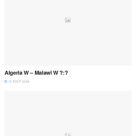
Algeria W – Malawi W ?:?
10 AOÛT 2026