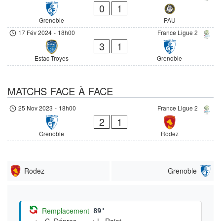
0
1
Grenoble
PAU
17 Fév 2024
-
18h00
France Ligue 2
3
1
Estac Troyes
Grenoble
MATCHS FACE À FACE
25 Nov 2023
-
18h00
France Ligue 2
2
1
Grenoble
Rodez
Rodez
Grenoble
Remplacement
89'
C. Dépres
L. Rajot