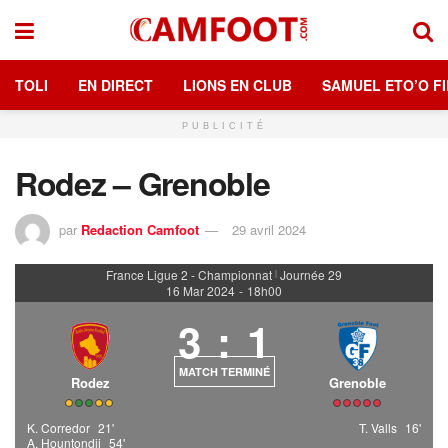
TOLI
EN DIRECT
LIONS EN CLUB
SAMUEL ETO’O FI
PUBLICITÉ
Rodez – Grenoble
par
Redaction Camfoot
29 avril 2024
France Ligue 2 - Championnat
Journée 29
|
16 Mar 2024
-
18h00
3
:
1
MATCH TERMINÉ
Rodez
Grenoble
K. Corredor
21'
T. Valls
16'
A. Hountondji
54'