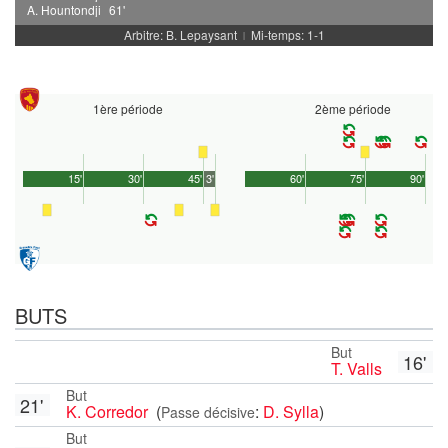
A. Hountondji
61'
Arbitre: B. Lepaysant
Mi-temps: 1-1
|
1ère période
2ème période
15'
30'
45'
3'
60'
75'
90'
BUTS
But
16'
T. Valls
But
21'
K. Corredor
(
:
D. Sylla
)
Passe décisive
But