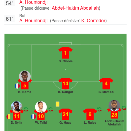
A. Hountondji
54'
(
:
Abdel-Hakim Abdallah
)
Passe décisive
But
61'
A. Hountondji
(
:
K. Corredor
)
Passe décisive
1
S. Cibois
14
4
5
K. Boma
B. Danger
S. Mambo
24
8
28
11
10
Abdel-Hakim
D. Sylla
W. Taibi
G. Haag
L. Rajot
Abdallah