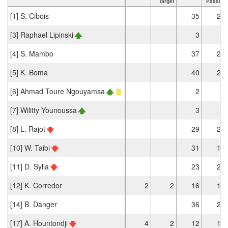
Target
Passes
[1] S. Cibois
35
24
[3] Raphael Lipinski
3
3
[4] S. Mambo
37
27
[5] K. Boma
40
29
[6] Ahmad Toure Ngouyamsa
2
2
[7] Wilitty Younoussa
3
2
[8] L. Rajot
29
24
[10] W. Taibi
31
19
[11] D. Sylla
23
20
[12] K. Corredor
2
2
16
11
[14] B. Danger
36
27
[17] A. Hountondji
4
2
12
11