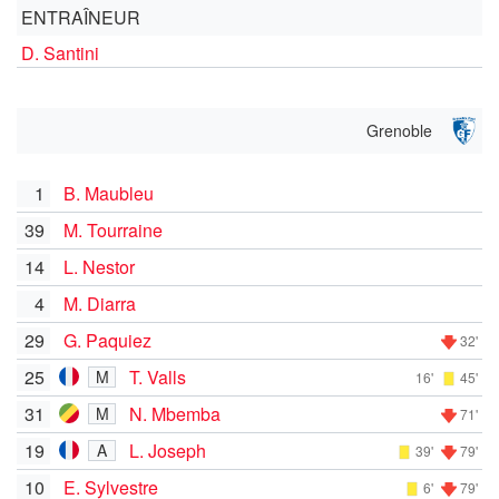
ENTRAÎNEUR
D. Santini
Grenoble
1
B. Maubleu
39
M. Tourraine
14
L. Nestor
4
M. Diarra
29
G. Paquiez
32'
25
T. Valls
M
16'
45'
31
N. Mbemba
M
71'
19
L. Joseph
A
39'
79'
10
E. Sylvestre
6'
79'