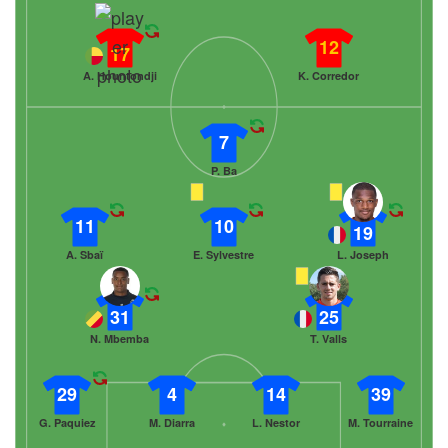
12
17
A. Hountondji
K. Corredor
7
P. Ba
11
10
19
A. Sbaï
E. Sylvestre
L. Joseph
31
25
N. Mbemba
T. Valls
29
4
14
39
G. Paquiez
M. Diarra
L. Nestor
M. Tourraine