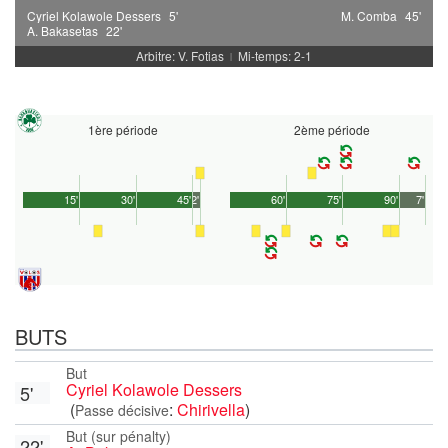
Cyriel Kolawole Dessers
5'
M. Comba
45'
A. Bakasetas
22'
Arbitre: V. Fotias
Mi-temps: 2-1
|
1ère période
2ème période
15'
30'
45'
2'
60'
75'
90'
7'
BUTS
But
Cyriel Kolawole Dessers
5'
(
:
Chirivella
)
Passe décisive
But (sur pénalty)
22'