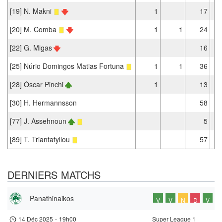
[19] N. Makni
1
17
[20] M. Comba
1
1
24
[22] G. Migas
16
[25] Núrio Domingos Matias Fortuna
1
1
36
[28] Óscar Pinchi
1
13
[30] H. Hermannsson
58
[77] J. Assehnoun
5
[89] T. Triantafyllou
57
DERNIERS MATCHS
Panathinaikos
V
V
N
D
V
14 Déc 2025
-
19h00
Super League 1