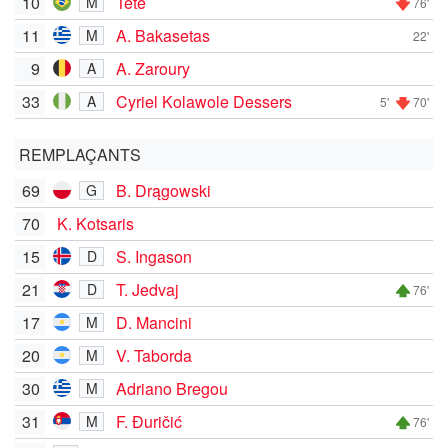
10
Tetê
M
76'
11
A. Bakasetas
M
22'
9
A. Zaroury
A
33
Cyriel Kolawole Dessers
A
5'
70'
REMPLAÇANTS
69
B. Drągowski
G
70
K. Kotsaris
15
S. Ingason
D
21
T. Jedvaj
D
76'
17
D. Mancini
M
20
V. Taborda
M
30
Adriano Bregou
M
31
F. Đuričić
M
76'