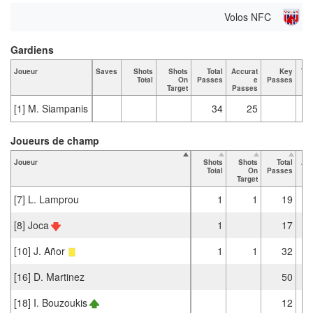
Volos NFC
Gardiens
Joueur
Saves
Shots
Shots
Total
Accurat
Key
Tac
Total
On
Passes
e
Passes
Target
Passes
[1] M. Siampanis
34
25
Joueurs de champ
Joueur
Shots
Shots
Total
Acc
Total
On
Passes
Target
Pa
[7] L. Lamprou
1
1
19
[8] Joca
1
17
[10] J. Añor
1
1
32
[16] D. Martinez
50
[18] I. Bouzoukis
12