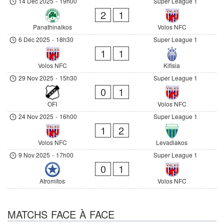
14 Déc 2025
-
19h00
Super League 1
2
1
Panathinaikos
Volos NFC
6 Déc 2025
-
18h30
Super League 1
1
1
Volos NFC
Kifisia
29 Nov 2025
-
15h30
Super League 1
0
1
OFI
Volos NFC
24 Nov 2025
-
16h00
Super League 1
1
2
Volos NFC
Levadiakos
9 Nov 2025
-
17h00
Super League 1
0
1
Atromitos
Volos NFC
MATCHS FACE À FACE