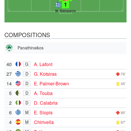
1
M. Siampanis
COMPOSITIONS
Panathinaikos
40
A. Lafont
G
27
G. Kotsiras
D
76'
14
E. Palmer-Brown
D
45'
5
A. Touba
D
2
D. Calabria
D
6
E. Siopis
M
90'
4
Chirivella
M
67'