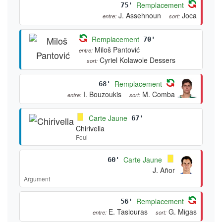
Remplacement
75'
J. Assehnoun
Joca
entre:
sort:
Remplacement
70'
Miloš Pantović
entre:
Cyriel Kolawole Dessers
sort:
Remplacement
68'
I. Bouzoukis
M. Comba
entre:
sort:
Carte Jaune
67'
Chirivella
Foul
Carte Jaune
60'
J. Añor
Argument
Remplacement
56'
E. Tasiouras
G. Migas
entre:
sort: