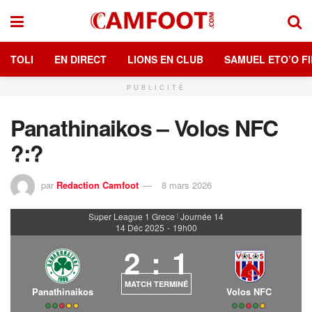
TOLI
EN DIRECT
LIONS EN CLUB
SAMUEL ETO’O FI
PUBLICITÉ
Panathinaikos – Volos NFC
?:?
par
Redaction Camfoot
8 mars 2026
Super League 1 Grece
Journée 14
|
14 Déc 2025
-
19h00
2
:
1
MATCH TERMINÉ
Panathinaikos
Volos NFC