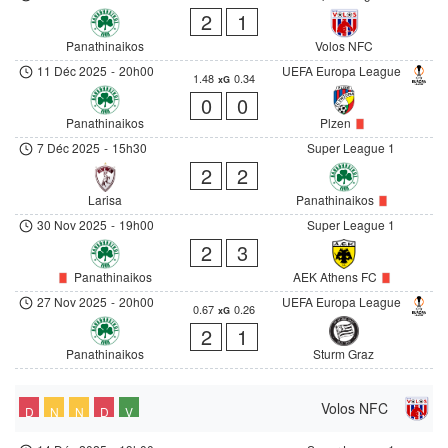
2
1
Panathinaikos
Volos NFC
11 Déc 2025
-
20h00
UEFA Europa League
1.48
0.34
xG
0
0
Panathinaikos
Plzen
7 Déc 2025
-
15h30
Super League 1
2
2
Larisa
Panathinaikos
30 Nov 2025
-
19h00
Super League 1
2
3
Panathinaikos
AEK Athens FC
27 Nov 2025
-
20h00
UEFA Europa League
0.67
0.26
xG
2
1
Panathinaikos
Sturm Graz
Volos NFC
D
N
N
D
V