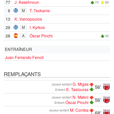
77
J. Assehnoun
75'
89'
6
T. Tsokanis
M
13
K. Vainopoulos
29
I. Kyrkos
M
28
Óscar Pinchi
A
56'
ENTRAÎNEUR
Juan Ferrando Fenoll
REMPLAÇANTS
G. Migas
Joueur sortant
56'
E. Tasiouras
Entrant
N. Makni
Joueur sortant
56'
Óscar Pinchi
Entrant
M. Comba
Joueur sortant
68'