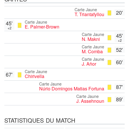
Carte Jaune
20'
T. Triantafyllou
Carte Jaune
45'
E. Palmer-Brown
+2
Carte Jaune
45'
N. Makni
+2
Carte Jaune
52'
M. Comba
Carte Jaune
60'
J. Añor
Carte Jaune
67'
Chirivella
Carte Jaune
87'
Núrio Domingos Matias Fortuna
Carte Jaune
89'
J. Assehnoun
STATISTIQUES DU MATCH