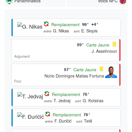
Panathinaikos
Volos NFC
Remplacement
90' +4'
G. Nikas
E. Siopis
entre:
sort:
Carte Jaune
89'
J. Assehnoun
Argument
Carte Jaune
87'
Núrio Domingos Matias Fortuna
Foul
Remplacement
76'
T. Jedvaj
G. Kotsiras
entre:
sort:
Remplacement
76'
F. Đuričić
Tetê
entre:
sort: