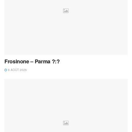
Frosinone – Parma ?:?
8 AOÛT 2026