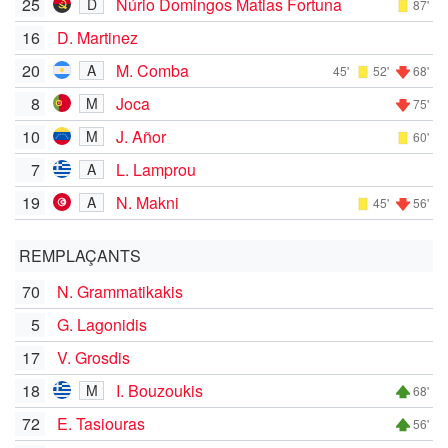
25
Núrio Domingos Matias Fortuna
D
87'
16
D. Martinez
20
M. Comba
A
45'
52'
68'
8
Joca
M
75'
10
J. Añor
M
60'
7
L. Lamprou
A
19
N. Makni
A
45'
56'
REMPLAÇANTS
70
N. Grammatikakis
5
G. Lagonidis
17
V. Grosdis
18
I. Bouzoukis
M
68'
72
E. Tasiouras
56'