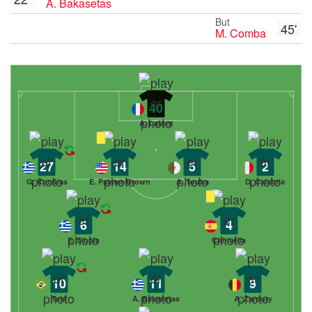
A. Bakasetas
But
45'
M. Comba
40
A. Lafont
27
14
5
2
G. Kotsiras
E. Palmer-Brown
A. Touba
D. Calabria
6
4
E. Siopis
Chirivella
10
11
9
Tetê
A. Bakasetas
A. Zaroury