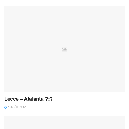
Lecce – Atalanta ?:?
8 AOÛT 2026