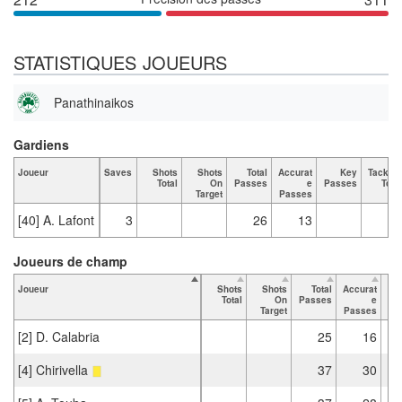
STATISTIQUES JOUEURS
Panathinaikos
Gardiens
Joueur
Saves
Shots
Shots
Total
Accurat
Key
Tackles
Total
On
Passes
e
Passes
Total
Target
Passes
[40] A. Lafont
3
26
13
Joueurs de champ
Joueur
Shots
Shots
Total
Accurat
Total
On
Passes
e
Pa
Target
Passes
[2] D. Calabria
25
16
[4] Chirivella
37
30