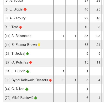
[5] A. Touba
37
28
[6] E. Siopis
40
25
[9] A. Zaroury
22
16
[10] Tetê
10
8
[11] A. Bakasetas
1
1
35
28
[14] E. Palmer-Brown
33
24
[21] T. Jedvaj
5
5
[27] G. Kotsiras
15
11
[31] F. Đuričić
1
1
[33] Cyriel Kolawole Dessers
3
1
5
4
[44] G. Nikas
1
[72] Miloš Pantović
6
4