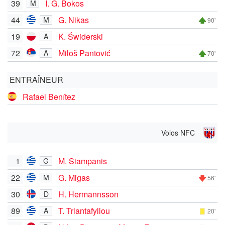
39
I. G. Bokos
M
44
G. Nikas
M
90'
19
K. Świderski
A
72
Miloš Pantović
A
70'
ENTRAÎNEUR
Rafael Benítez
Volos NFC
1
M. Siampanis
G
22
G. Migas
M
56'
30
H. Hermannsson
D
89
T. Triantafyllou
A
20'