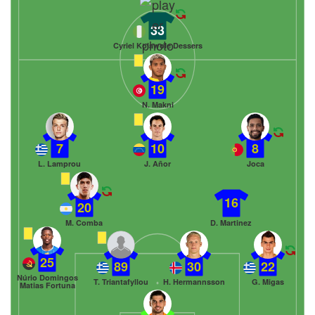
33
Cyriel Kolawole Dessers
19
N. Makni
7
10
8
L. Lamprou
J. Añor
Joca
16
20
M. Comba
D. Martinez
25
89
30
22
Núrio Domingos
T. Triantafyllou
H. Hermannsson
G. Migas
Matias Fortuna