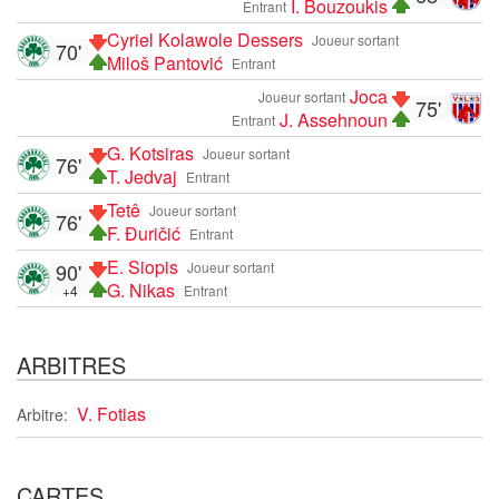
I. Bouzoukis
Entrant
Cyriel Kolawole Dessers
Joueur sortant
70'
Miloš Pantović
Entrant
Joca
Joueur sortant
75'
J. Assehnoun
Entrant
G. Kotsiras
Joueur sortant
76'
T. Jedvaj
Entrant
Tetê
Joueur sortant
76'
F. Đuričić
Entrant
E. Siopis
90'
Joueur sortant
G. Nikas
+4
Entrant
ARBITRES
V. Fotias
Arbitre:
CARTES