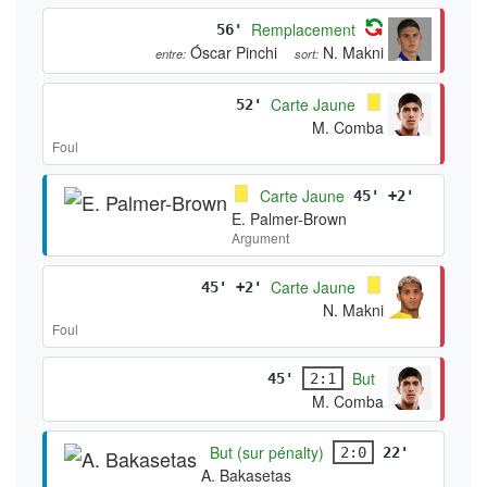
Remplacement
56'
Óscar Pinchi
N. Makni
entre:
sort:
Carte Jaune
52'
M. Comba
Foul
Carte Jaune
45' +2'
E. Palmer-Brown
Argument
Carte Jaune
45' +2'
N. Makni
Foul
But
45'
2:1
M. Comba
But (sur pénalty)
2:0
22'
A. Bakasetas