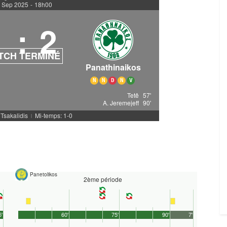
 Sep 2025
-
18h00
1
:
2
TCH TERMINÉ
Panathinaikos
N
N
D
N
V
Tetê
57'
A. Jeremejeff
90'
 Tsakalidis
Mi-temps: 1-0
|
Panetolikos
2ème période
5'
60'
75'
90'
7'