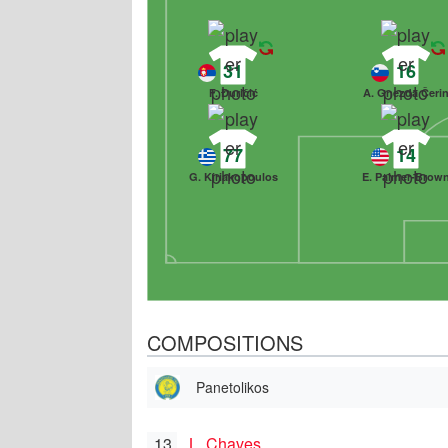
31
16
F. Đuričić
A. Gnezda Čeri
77
14
G. Kiriakopoulos
E. Palmer-Brow
COMPOSITIONS
Panetolikos
13
L. Chaves