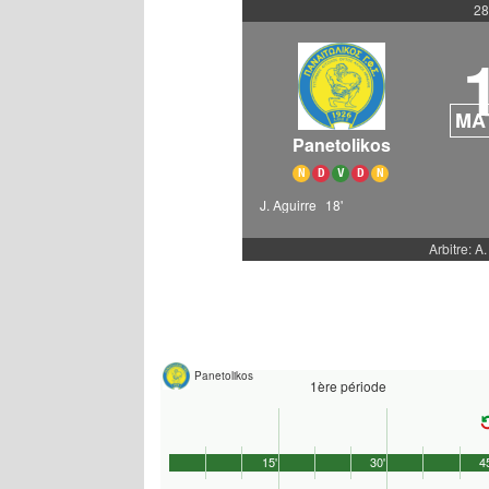
28
MA
Panetolikos
N
D
V
D
N
J. Aguirre
18'
Arbitre: A.
Panetolikos
1ère période
15'
30'
4