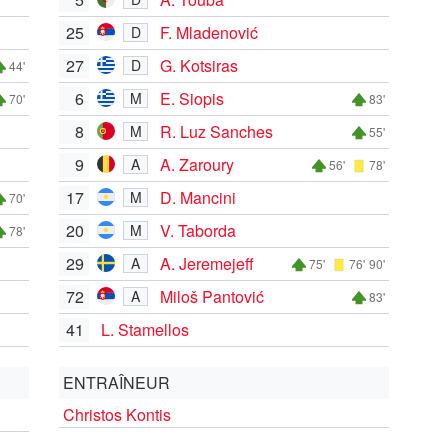
25
F. Mladenović
D
27
G. Kotsiras
D
44'
6
E. Siopis
M
70'
83'
8
R. Luz Sanches
M
55'
9
A. Zaroury
A
56'
78'
17
D. Mancini
M
70'
20
V. Taborda
M
78'
29
A. Jeremejeff
A
75'
76'
90'
72
Miloš Pantović
A
83'
41
L. Stamellos
ENTRAÎNEUR
Christos Kontis