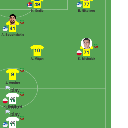
49
77
N. Stajić
E. Nikolaou
41
A. Bouchalakis
10
71
A. Mățan
K. Michalak
9
J. Aguirre
19
K. Świderski
11