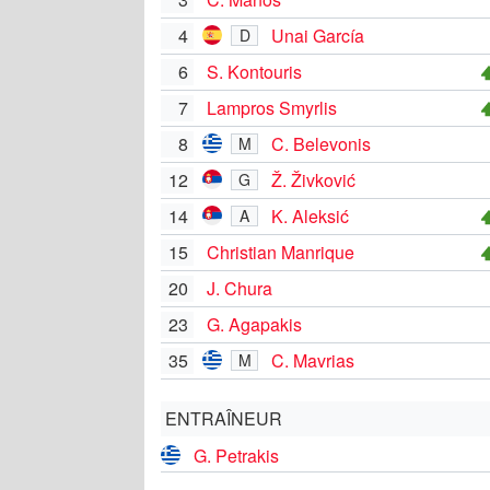
4
Unai García
D
6
S. Kontouris
7
Lampros Smyrlis
8
C. Belevonis
M
12
Ž. Živković
G
14
K. Aleksić
A
15
Christian Manrique
20
J. Chura
23
G. Agapakis
35
C. Mavrias
M
ENTRAÎNEUR
G. Petrakis