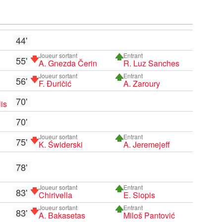
44'
Joueur sortant
Entrant
55'
A. Gnezda Čerin
R. Luz Sanches
Joueur sortant
Entrant
56'
F. Đuričić
A. Zaroury
70'
is
70'
Joueur sortant
Entrant
75'
K. Świderski
A. Jeremejeff
78'
Joueur sortant
Entrant
83'
Chirivella
E. Siopis
Joueur sortant
Entrant
83'
A. Bakasetas
Miloš Pantović