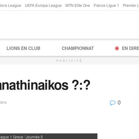
ions League
UEFA Europa League
MTN Elite One
France Ligue 1
Premier 
LIONS EN CLUB
CHAMPIONNAT
EN DIR
PUBLICITÉ
anathinaikos ?:?
0
dans
eague 1 Grece
Journée 5
|