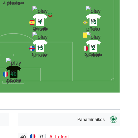
A. Bakasetas
4
10
n
Chirivella
Tetê
15
2
n
S. Ingason
D. Calabria
40
A. Lafont
Panathinaikos
40
A. Lafont
G