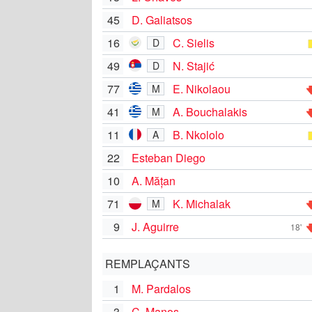
45
D. Galiatsos
16
C. Sielis
D
49
N. Stajić
D
77
E. Nikolaou
M
41
A. Bouchalakis
M
11
B. Nkololo
A
22
Esteban Diego
10
A. Mățan
71
K. Michalak
M
9
J. Aguirre
18'
REMPLAÇANTS
1
M. Pardalos
3
C. Manos