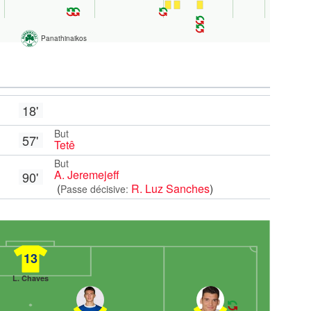
Panathinaikos
18'
But
57'
Tetê
But
A. Jeremejeff
90'
(
R. Luz Sanches
)
Passe décisive:
13
L. Chaves