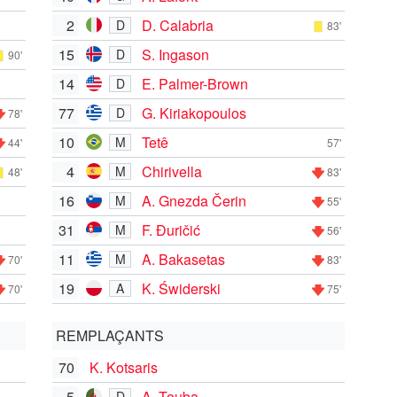
2
D. Calabria
D
83'
15
S. Ingason
D
90'
14
E. Palmer-Brown
D
77
G. Kiriakopoulos
D
78'
10
Tetê
M
44'
57'
4
Chirivella
M
48'
83'
16
A. Gnezda Čerin
M
55'
31
F. Đuričić
M
56'
11
A. Bakasetas
M
70'
83'
19
K. Świderski
A
70'
75'
REMPLAÇANTS
70
K. Kotsaris
5
A. Touba
D