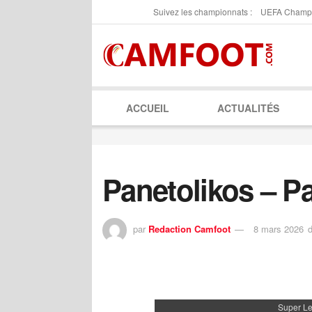
Suivez les championnats :
UEFA Champ
ACCUEIL
ACTUALITÉS
Panetolikos – P
par
Redaction Camfoot
8 mars 2026
Super L