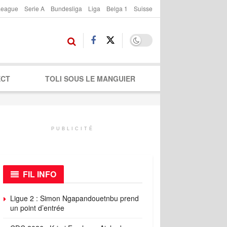
League
Serie A
Bundesliga
Liga
Belga 1
Suisse
ECT
TOLI SOUS LE MANGUIER
PUBLICITÉ
FIL INFO
Ligue 2 : Simon Ngapandouetnbu prend
un point d’entrée