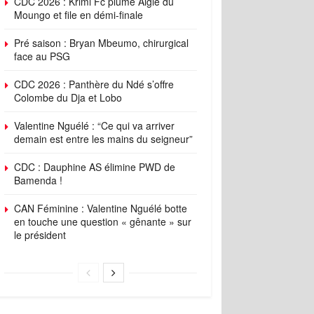
CDC 2026 : Krimi Fc plume Aigle du
Moungo et file en démi-finale
Pré saison : Bryan Mbeumo, chirurgical
face au PSG
CDC 2026 : Panthère du Ndé s’offre
Colombe du Dja et Lobo
Valentine Nguélé : “Ce qui va arriver
demain est entre les mains du seigneur”
CDC : Dauphine AS élimine PWD de
Bamenda !
CAN Féminine : Valentine Nguélé botte
en touche une question « gênante » sur
le président