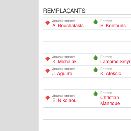
REMPLAÇANTS
Joueur sortant
Entrant
A. Bouchalakis
S. Kontouris
Joueur sortant
Entrant
K. Michalak
Lampros Smyrl
Joueur sortant
Entrant
J. Aguirre
K. Aleksić
Entrant
Joueur sortant
Christian
E. Nikolaou
Manrique