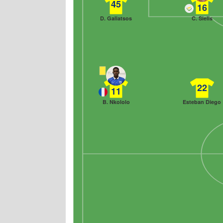
45
16
D. Galiatsos
C. Sielis
22
11
B. Nkololo
Esteban Diego