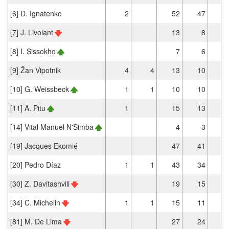
[6] D. Ignatenko
2
52
47
[7] J. Livolant
13
8
[8] I. Sissokho
7
6
[9] Žan Vipotnik
4
4
13
10
[10] G. Weissbeck
1
1
10
10
[11] A. Pitu
1
15
13
[14] Vital Manuel N'Simba
4
3
[19] Jacques Ekomié
47
41
[20] Pedro Díaz
1
1
43
34
[30] Z. Davitashvili
19
15
[34] C. Michelin
1
1
15
11
[81] M. De Lima
27
24