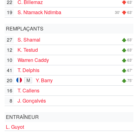
22
C. Billemaz
63'
19
S. Ntamack Ndimba
30'
63'
REMPLAÇANTS
27
S. Shamal
63'
12
K. Testud
63'
10
Warren Caddy
63'
41
T. Delphis
67'
20
Y. Barry
M
75'
16
T. Callens
8
J. Gonçalvés
ENTRAÎNEUR
L. Guyot