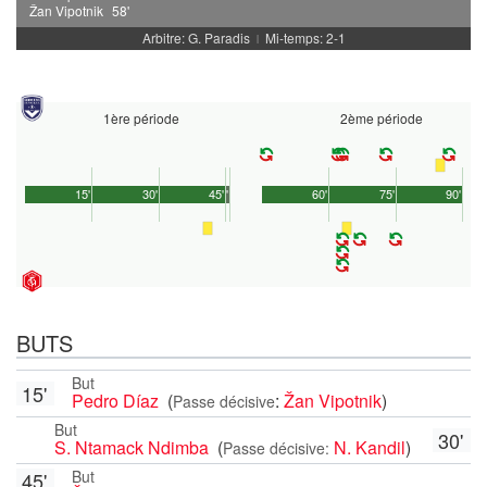
Žan Vipotnik
58'
Arbitre: G. Paradis
Mi-temps: 2-1
|
1ère période
2ème période
15'
30'
45'
1'
60'
75'
90'
BUTS
But
15'
Pedro Díaz
(
:
Žan Vipotnik
)
Passe décisive
But
30'
S. Ntamack Ndimba
(
N. Kandil
)
Passe décisive:
But
45'