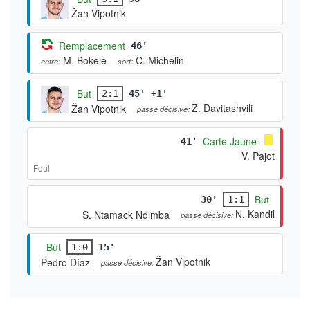
Žan Vipotnik
Remplacement
46'
M. Bokele
C. Michelin
entre:
sort:
But
2:1
45' +1'
Z. Davitashvili
Žan Vipotnik
passe décisive:
Carte Jaune
41'
V. Pajot
Foul
But
30'
1:1
N. Kandil
S. Ntamack Ndimba
passe décisive:
But
1:0
15'
Žan Vipotnik
Pedro Díaz
passe décisive: