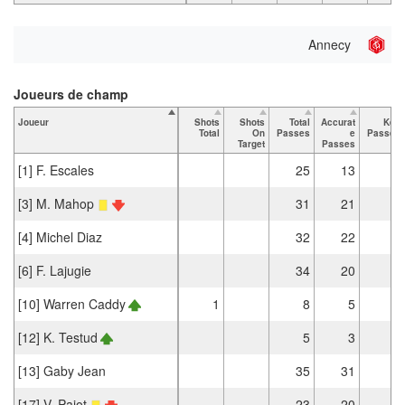
Annecy
Joueurs de champ
Joueur
Shots
Shots
Total
Accurat
Key
Total
On
Passes
e
Passes
Target
Passes
[1] F. Escales
25
13
[3] M. Mahop
31
21
[4] Michel Diaz
32
22
1
[6] F. Lajugie
34
20
[10] Warren Caddy
1
8
5
[12] K. Testud
5
3
[13] Gaby Jean
35
31
[17] V. Pajot
23
20