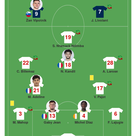
7
9
Žan Vipotnik
J. Livolant
19
S. Ntamack Ndimba
22
28
18
C. Billemaz
N. Kandil
A. Larose
17
21
M. Adeline
V. Pajot
3
6
13
4
M. Mahop
Gaby Jean
Michel Diaz
F. Lajugie