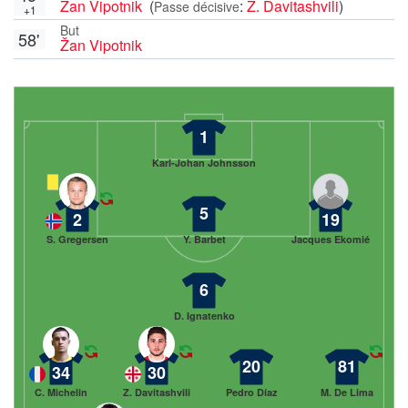
Žan Vipotnik
(
:
Z. Davitashvili
)
Passe décisive
+1
But
58'
Žan Vipotnik
1
Karl-Johan Johnsson
5
2
19
S. Gregersen
Y. Barbet
Jacques Ekomié
6
D. Ignatenko
20
81
34
30
C. Michelin
Z. Davitashvili
Pedro Díaz
M. De Lima