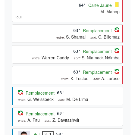
Carte Jaune
64'
M. Mahop
Foul
Remplacement
63'
S. Shamal
C. Billemaz
entre:
sort:
Remplacement
63'
Warren Caddy
S. Ntamack Ndimba
entre:
sort:
Remplacement
63'
K. Testud
A. Larose
entre:
sort:
Remplacement
63'
G. Weissbeck
M. De Lima
entre:
sort:
Remplacement
62'
A. Pitu
Z. Davitashvili
entre:
sort:
But
3:1
58'