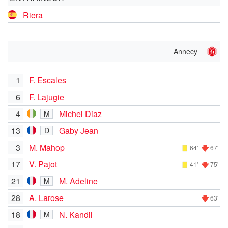
Riera
Annecy
1
F. Escales
6
F. Lajugie
4
Michel Diaz
M
13
Gaby Jean
D
3
M. Mahop
64'
67'
17
V. Pajot
41'
75'
21
M. Adeline
M
28
A. Larose
63'
18
N. Kandil
M