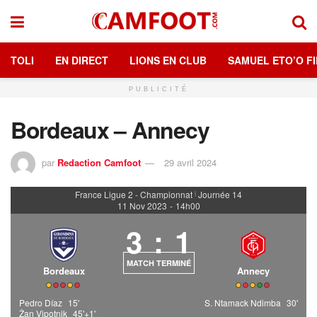
TOLI
EN DIRECT
LIONS EN CLUB
SAMUEL ETO’O FI
PUBLICITÉ
Bordeaux – Annecy
par
Redaction Camfoot
29 avril 2024
France Ligue 2 - Championnat
Journée 14
|
11 Nov 2023
-
14h00
3
:
1
MATCH TERMINÉ
Bordeaux
Annecy
Pedro Díaz
15'
S. Ntamack Ndimba
30'
Žan Vipotnik
45'+1'