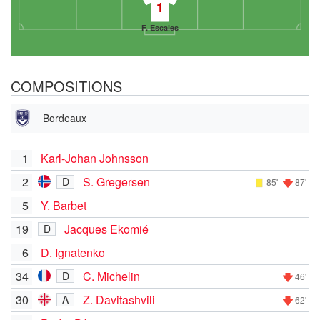
1
F. Escales
COMPOSITIONS
Bordeaux
1
Karl-Johan Johnsson
2
S. Gregersen
D
85'
87'
5
Y. Barbet
19
Jacques Ekomié
D
6
D. Ignatenko
34
C. Michelin
D
46'
30
Z. Davitashvili
A
62'