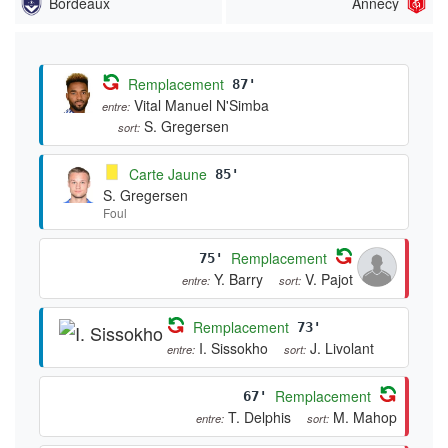
Bordeaux
Annecy
Remplacement
87'
Vital Manuel N'Simba
entre:
S. Gregersen
sort:
Carte Jaune
85'
S. Gregersen
Foul
Remplacement
75'
Y. Barry
V. Pajot
entre:
sort:
Remplacement
73'
I. Sissokho
J. Livolant
entre:
sort:
Remplacement
67'
T. Delphis
M. Mahop
entre:
sort: