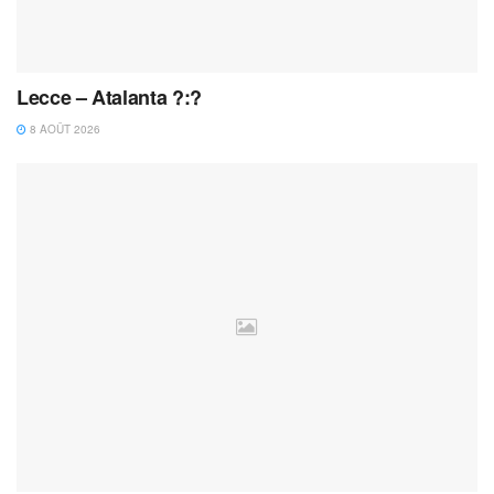
Lecce – Atalanta ?:?
8 AOÛT 2026