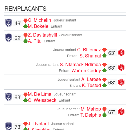
REMPLAÇANTS
C. Michelin
Joueur sortant
46'
M. Bokele
Entrant
Z. Davitashvili
Joueur sortant
62'
A. Pitu
Entrant
C. Billemaz
Joueur sortant
63'
S. Shamal
Entrant
S. Ntamack Ndimba
Joueur sortant
63'
Warren Caddy
Entrant
A. Larose
Joueur sortant
63'
K. Testud
Entrant
M. De Lima
Joueur sortant
63'
G. Weissbeck
Entrant
M. Mahop
Joueur sortant
67'
T. Delphis
Entrant
J. Livolant
Joueur sortant
73'
I. Sissokho
Entrant