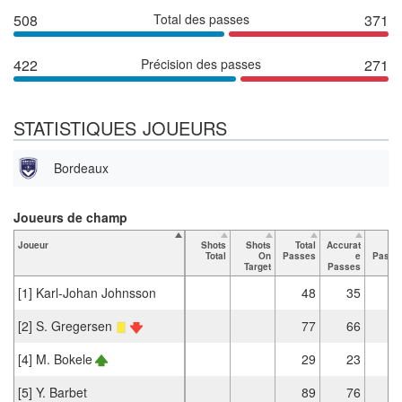
508
Total des passes
371
422
Précision des passes
271
STATISTIQUES JOUEURS
Bordeaux
Joueurs de champ
Joueur
Shots
Shots
Total
Accurat
Ke
Total
On
Passes
e
Passe
Target
Passes
[1] Karl-Johan Johnsson
48
35
[2] S. Gregersen
77
66
[4] M. Bokele
29
23
[5] Y. Barbet
89
76