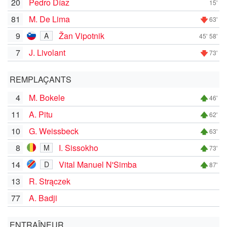
20
Pedro Díaz
15'
81
M. De Lima
63'
9
Žan Vipotnik
A
45'
58'
7
J. Livolant
73'
REMPLAÇANTS
4
M. Bokele
46'
11
A. Pitu
62'
10
G. Weissbeck
63'
8
I. Sissokho
M
73'
14
Vital Manuel N'Simba
D
87'
13
R. Strączek
77
A. Badji
ENTRAÎNEUR