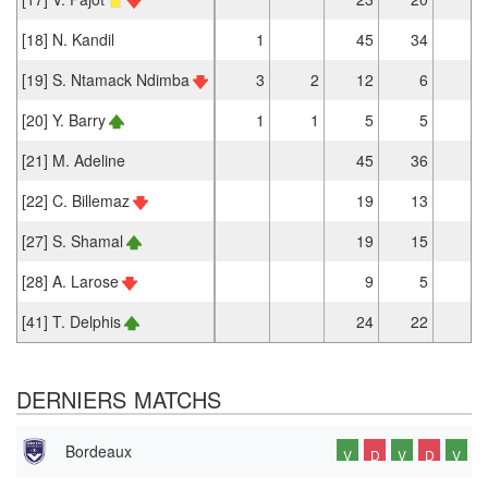
[18] N. Kandil
1
45
34
3
[19] S. Ntamack Ndimba
3
2
12
6
[20] Y. Barry
1
1
5
5
[21] M. Adeline
45
36
[22] C. Billemaz
19
13
[27] S. Shamal
19
15
1
[28] A. Larose
9
5
1
[41] T. Delphis
24
22
DERNIERS MATCHS
Bordeaux
V
D
V
D
V