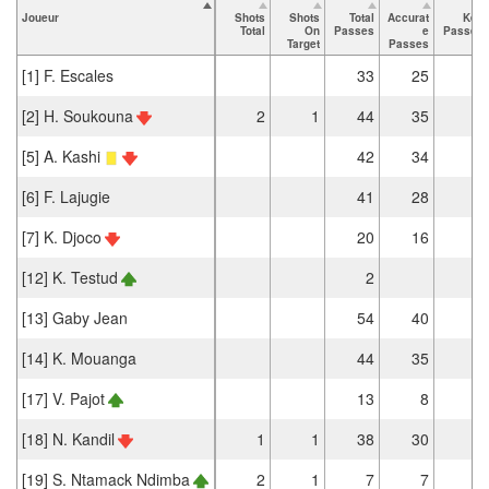
Joueur
Shots
Shots
Total
Accurat
Key
Total
On
Passes
e
Passes
Target
Passes
[1] F. Escales
33
25
[2] H. Soukouna
2
1
44
35
[5] A. Kashi
42
34
[6] F. Lajugie
41
28
3
[7] K. Djoco
20
16
[12] K. Testud
2
1
[13] Gaby Jean
54
40
[14] K. Mouanga
44
35
[17] V. Pajot
13
8
[18] N. Kandil
1
1
38
30
[19] S. Ntamack Ndimba
2
1
7
7