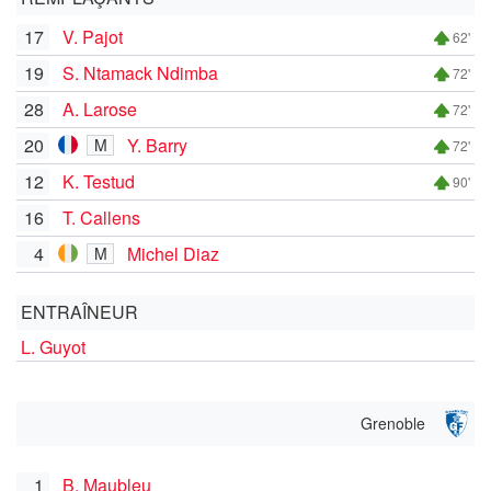
17
V. Pajot
62'
19
S. Ntamack Ndimba
72'
28
A. Larose
72'
20
Y. Barry
M
72'
12
K. Testud
90'
16
T. Callens
4
Michel Diaz
M
ENTRAÎNEUR
L. Guyot
Grenoble
1
B. Maubleu