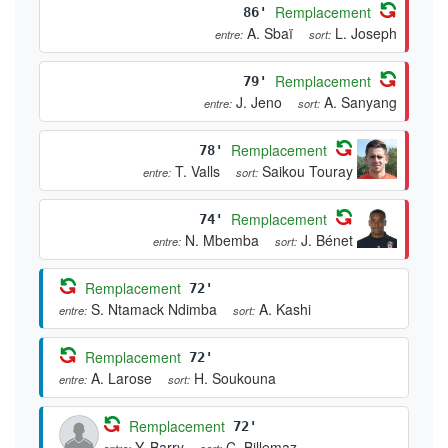
Remplacement
86'
A. Sbaï
L. Joseph
entre:
sort:
Remplacement
79'
J. Jeno
A. Sanyang
entre:
sort:
Remplacement
78'
T. Valls
Saikou Touray
entre:
sort:
Remplacement
74'
N. Mbemba
J. Bénet
entre:
sort:
Remplacement
72'
S. Ntamack Ndimba
A. Kashi
entre:
sort:
Remplacement
72'
A. Larose
H. Soukouna
entre:
sort:
Remplacement
72'
Y. Barry
C. Billemaz
entre:
sort: