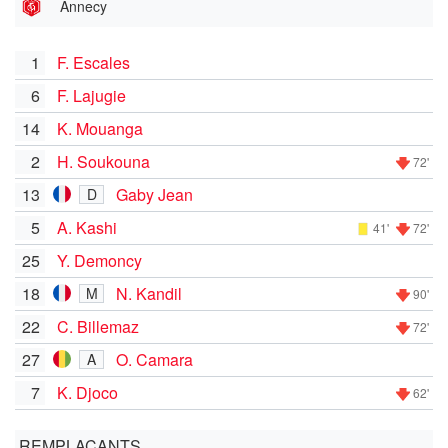
Annecy
1
F. Escales
6
F. Lajugie
14
K. Mouanga
2
H. Soukouna
72'
13
Gaby Jean
D
5
A. Kashi
41'
72'
25
Y. Demoncy
18
N. Kandil
M
90'
22
C. Billemaz
72'
27
O. Camara
A
7
K. Djoco
62'
REMPLAÇANTS