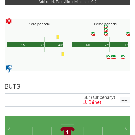
Arbitre: N. Rainville
Mi-temps: 0-0
|
1ère période
2ème période
15'
30'
45'
60'
75'
90'
BUTS
But (sur pénalty)
66'
J. Bénet
1