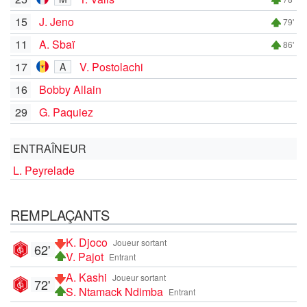
15
J. Jeno
79'
11
A. Sbaï
86'
17
V. Postolachi
A
16
Bobby Allain
29
G. Paquiez
ENTRAÎNEUR
L. Peyrelade
REMPLAÇANTS
K. Djoco
Joueur sortant
62'
V. Pajot
Entrant
A. Kashi
Joueur sortant
72'
S. Ntamack Ndimba
Entrant