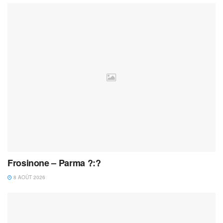
Frosinone – Parma ?:?
8 AOÛT 2026