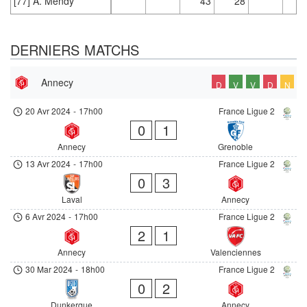
[77] A. Mendy
43
28
DERNIERS MATCHS
Annecy
D
V
V
D
N
20 Avr 2024
-
17h00
France Ligue 2
0
1
Annecy
Grenoble
13 Avr 2024
-
17h00
France Ligue 2
0
3
Laval
Annecy
6 Avr 2024
-
17h00
France Ligue 2
2
1
Annecy
Valenciennes
30 Mar 2024
-
18h00
France Ligue 2
0
2
Dunkerque
Annecy