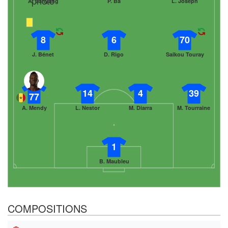
A. Sanyang
P. Ba
L. Joseph
8
6
70
J. Bénet
D. Rigo
Saikou Touray
14
4
39
77
A. Mendy
L. Nestor
M. Diarra
M. Tourraine
1
B. Maubleu
COMPOSITIONS