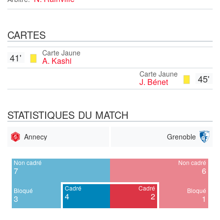
CARTES
Carte Jaune
41'
A. Kashi
Carte Jaune
45'
J. Bénet
STATISTIQUES DU MATCH
Annecy
Grenoble
Non cadré
Non cadré
7
6
Cadré
Cadré
Bloqué
Bloqué
4
2
3
1