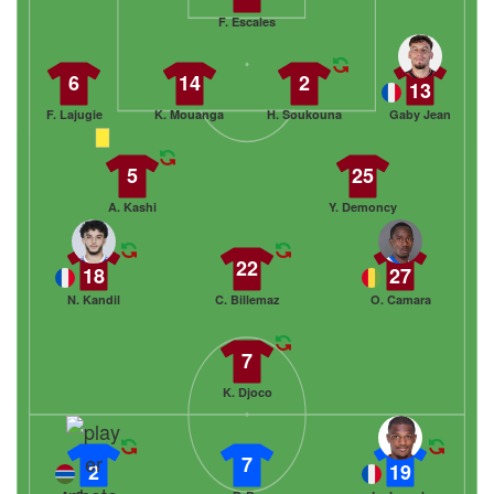
F. Escales
6
14
2
13
F. Lajugie
K. Mouanga
H. Soukouna
Gaby Jean
5
25
A. Kashi
Y. Demoncy
22
18
27
N. Kandil
C. Billemaz
O. Camara
7
K. Djoco
7
2
19