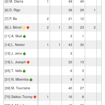
[4] M. Diarra
1
49
40
[6] D. Rigo
38
29
1
[7] P. Ba
2
21
12
[8] J. Bénet
2
1
30
23
2
[11] A. Sbaï
3
1
[14] L. Nestor
1
1
43
30
[15] J. Jeno
3
[19] L. Joseph
20
13
[25] T. Valls
6
3
[31] N. Mbemba
8
4
[39] M. Tourraine
40
27
[70] Saikou Touray
1
16
8