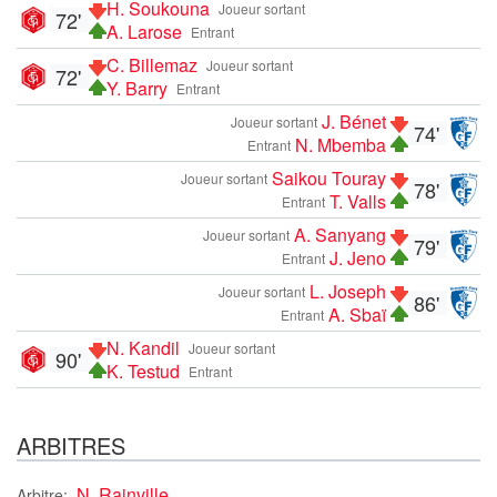
H. Soukouna
Joueur sortant
72'
A. Larose
Entrant
C. Billemaz
Joueur sortant
72'
Y. Barry
Entrant
J. Bénet
Joueur sortant
74'
N. Mbemba
Entrant
Saikou Touray
Joueur sortant
78'
T. Valls
Entrant
A. Sanyang
Joueur sortant
79'
J. Jeno
Entrant
L. Joseph
Joueur sortant
86'
A. Sbaï
Entrant
N. Kandil
Joueur sortant
90'
K. Testud
Entrant
ARBITRES
N. Rainville
Arbitre: