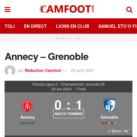
TOLI
EN DIRECT
LIONS EN CLUB
SAMUEL ETO’O FI
PUBLICITÉ
Annecy – Grenoble
par
Redaction Camfoot
29 avril 2024
France Ligue 2 - Championnat
Journée 33
|
20 Avr 2024
-
17h00
0
:
1
MATCH TERMINÉ
Annecy
Grenoble
J. Bénet
66'