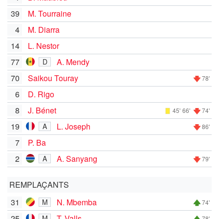
39
M. Tourraine
4
M. Diarra
14
L. Nestor
77
A. Mendy
D
70
Saikou Touray
78'
6
D. Rigo
8
J. Bénet
45'
66'
74'
19
L. Joseph
A
86'
7
P. Ba
2
A. Sanyang
A
79'
REMPLAÇANTS
31
N. Mbemba
M
74'
25
T. Valls
M
78'