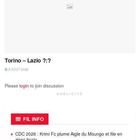
Torino – Lazio ?:?
8 AOÛT 2026
Please
login
to join discussion
PUBLICITÉ
FIL INFO
CDC 2026 : Krimi Fc plume Aigle du Moungo et file en
démi-finale