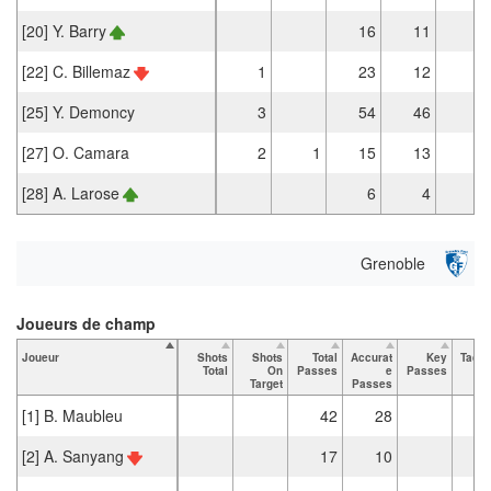
[20] Y. Barry
16
11
1
[22] C. Billemaz
1
23
12
[25] Y. Demoncy
3
54
46
3
[27] O. Camara
2
1
15
13
2
[28] A. Larose
6
4
Grenoble
Joueurs de champ
Joueur
Shots
Shots
Total
Accurat
Key
Tackl
Total
On
Passes
e
Passes
To
Target
Passes
[1] B. Maubleu
42
28
[2] A. Sanyang
17
10