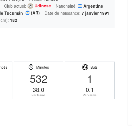
Udinese
Club actuel:
Nationalité:
Argentine
(AR)
de Tucumán
Date de naissance:
7 janvier 1991
 (cm):
182
ncés
Minutes
Buts
532
1
38.0
0.1
Per Game
Per Game