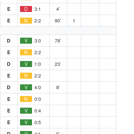
E
D
3:1
4`
E
N
2:2
90`
1
D
V
3:0
78`
E
N
2:2
D
V
1:0
23`
E
N
2:2
D
V
4:0
8`
E
N
0:0
E
V
0:4
E
V
0:5
D
V
4:1
5`