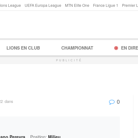
ions League
UEFA Europa League
MTN Elite One
France Ligue 1
Premier 
LIONS EN CLUB
CHAMPIONNAT
EN DIR
PUBLICITÉ
0
22
dans
iano Pereyra
Position:
Milieu