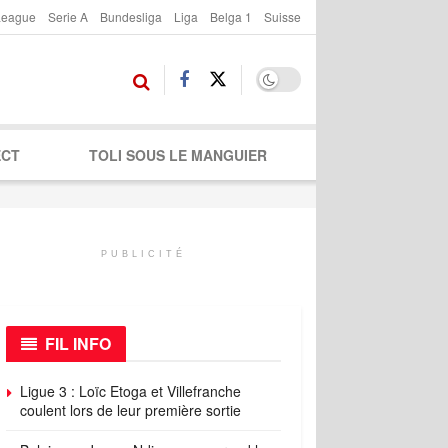
League
Serie A
Bundesliga
Liga
Belga 1
Suisse
ECT
TOLI SOUS LE MANGUIER
PUBLICITÉ
FIL INFO
Ligue 3 : Loïc Etoga et Villefranche
coulent lors de leur première sortie