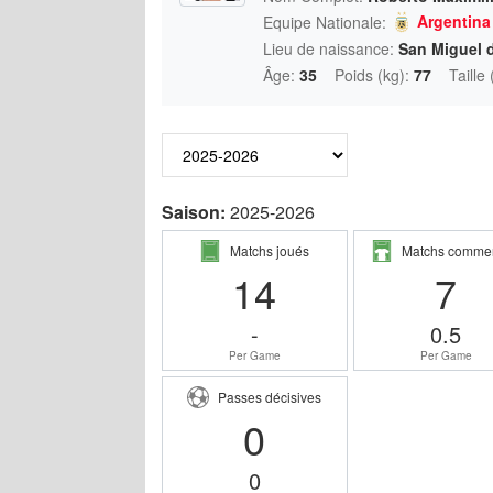
Argentina
Equipe Nationale:
Lieu de naissance:
San Miguel 
Âge:
35
Poids (kg):
77
Taille
Saison:
2025-2026
Matchs joués
Matchs comme
14
7
-
0.5
Per Game
Per Game
Passes décisives
0
0