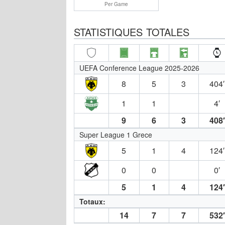
Per Game
STATISTIQUES TOTALES
UEFA Conference League 2025-2026
8
5
3
404′
1
1
4′
9
6
3
408′
Super League 1 Grece
5
1
4
124′
0
0
0′
5
1
4
124′
Totaux:
14
7
7
532′