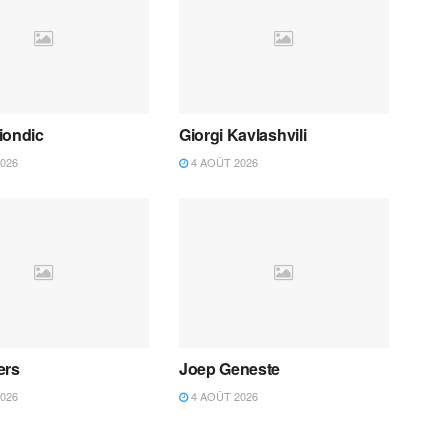
iondic
Giorgi Kavlashvili
026
4 AOÛT 2026
ers
Joep Geneste
026
4 AOÛT 2026