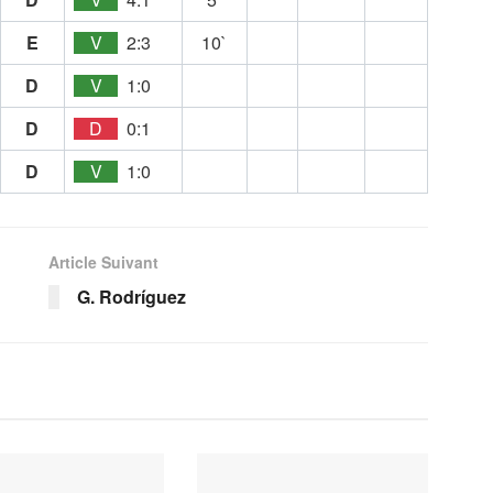
E
V
2:3
10`
D
V
1:0
D
D
0:1
D
V
1:0
Article Suivant
G. Rodríguez