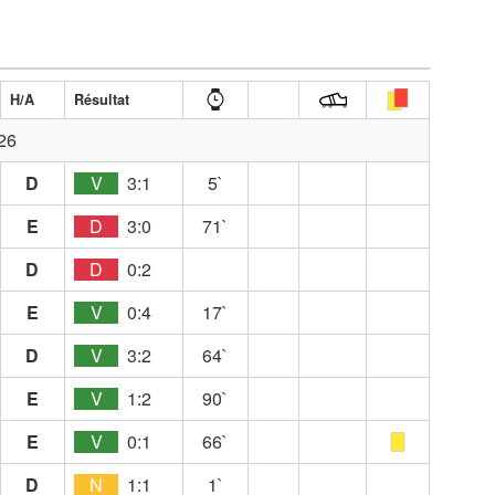
H/A
Résultat
26
D
V
3:1
5`
E
D
3:0
71`
D
D
0:2
E
V
0:4
17`
D
V
3:2
64`
E
V
1:2
90`
E
V
0:1
66`
D
N
1:1
1`