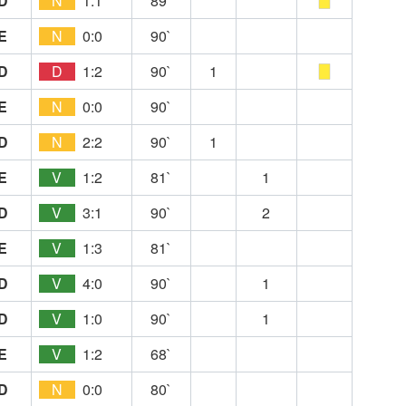
D
N
1:1
89`
E
N
0:0
90`
D
D
1:2
90`
1
E
N
0:0
90`
D
N
2:2
90`
1
E
V
1:2
81`
1
D
V
3:1
90`
2
E
V
1:3
81`
D
V
4:0
90`
1
D
V
1:0
90`
1
E
V
1:2
68`
D
N
0:0
80`