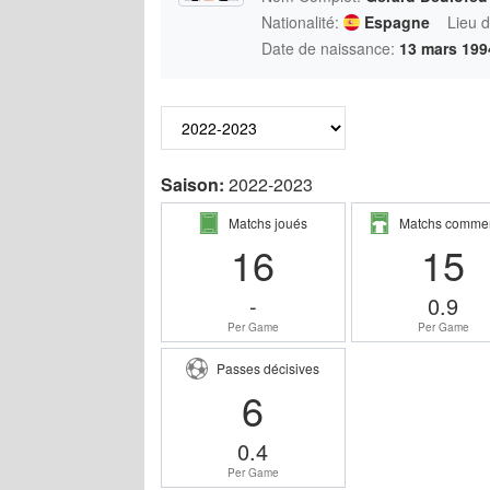
Nationalité:
Espagne
Lieu 
Date de naissance:
13 mars 199
Saison:
2022-2023
Matchs joués
Matchs comme
16
15
-
0.9
Per Game
Per Game
Passes décisives
6
0.4
Per Game