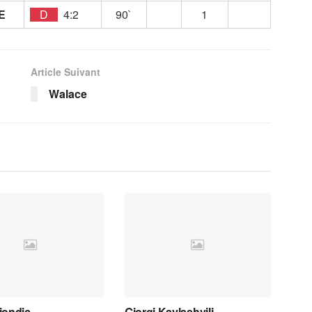
E
D
4:2
90`
1
Article Suivant
Walace
iondic
Giorgi Kavlashvili