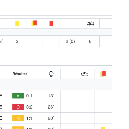
8′
2
2 (0)
6
A
Résultat
E
V
0:1
13`
E
D
3:2
26`
E
N
1:1
60`