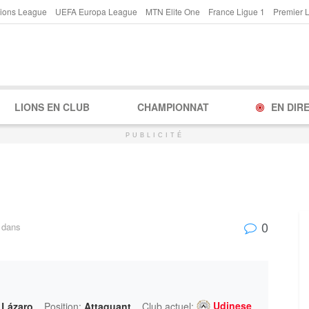
ions League
UEFA Europa League
MTN Elite One
France Ligue 1
Premier 
LIONS EN CLUB
CHAMPIONNAT
EN DIR
PUBLICITÉ
0
dans
Udinese
 Lázaro
Position:
Attaquant
Club actuel: