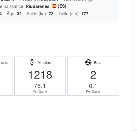
(ES)
de naissance:
Riudarenes
4
Âge:
32
Poids (kg):
73
Taille (cm):
177
ncés
Minutes
Buts
1218
2
76.1
0.1
Per Game
Per Game