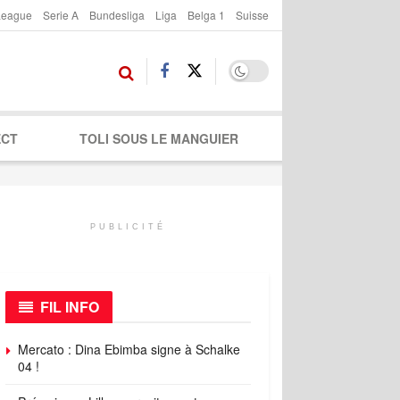
League
Serie A
Bundesliga
Liga
Belga 1
Suisse
ECT
TOLI SOUS LE MANGUIER
PUBLICITÉ
FIL INFO
Mercato : Dina Ebimba signe à Schalke
04 !