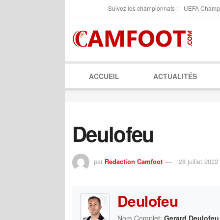
Suivez les championnats :
UEFA Champ
ACCUEIL
ACTUALITÉS
Deulofeu
par
Redaction Camfoot
28 juillet 2022
Deulofeu
Nom Complet:
Gerard Deulofeu