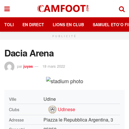
TOLI
EN DIRECT
LIONS EN CLUB
SAMUEL ETO’O FI
PUBLICITÉ
Dacia Arena
par
juyas
18 mars 2022
Udine
Ville
Udinese
Clubs
Piazza le Repubblica Argentina, 3
Adresse