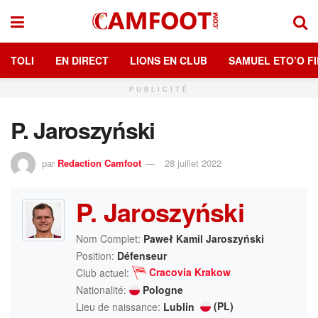
TOLI
EN DIRECT
LIONS EN CLUB
SAMUEL ETO’O FI
PUBLICITÉ
P. Jaroszyński
par
Redaction Camfoot
28 juillet 2022
P. Jaroszyński
Nom Complet:
Paweł Kamil Jaroszyński
Position:
Défenseur
Cracovia Krakow
Club actuel:
Nationalité:
Pologne
(PL)
Lieu de naissance:
Lublin