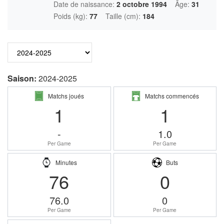
Date de naissance:
2 octobre 1994
Âge:
31
Poids (kg):
77
Taille (cm):
184
Saison:
2024-2025
Matchs joués
Matchs commencés
1
1
-
1.0
Per Game
Per Game
Minutes
Buts
76
0
76.0
0
Per Game
Per Game