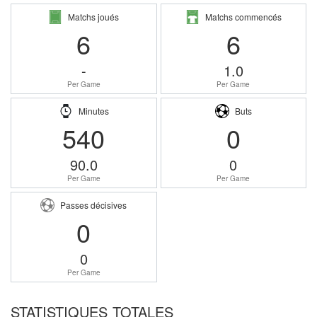
Matchs joués
Matchs commencés
6
6
-
1.0
Per Game
Per Game
Minutes
Buts
540
0
90.0
0
Per Game
Per Game
Passes décisives
0
0
Per Game
STATISTIQUES TOTALES