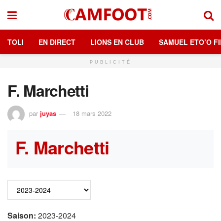
TOLI
EN DIRECT
LIONS EN CLUB
SAMUEL ETO’O FI
PUBLICITÉ
F. Marchetti
par
juyas
18 mars 2022
F. Marchetti
Saison:
2023-2024