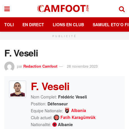
TOLI
EN DIRECT
LIONS EN CLUB
SAMUEL ETO’O FI
PUBLICITÉ
F. Veseli
par
Redaction Camfoot
28 novembre 2023
F. Veseli
Nom Complet:
Frédéric Veseli
Position:
Défenseur
Albania
Equipe Nationale:
Fatih Karagümrük
Club actuel:
Nationalité:
Albanie