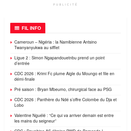
PUBLICITÉ
FIL INFO
Cameroun – Nigéria : la Namibienne Antsino
Twanyanyukwa au sifflet
Ligue 2 : Simon Ngapandouetnbu prend un point
d’entrée
CDC 2026 : Krimi Fc plume Aigle du Moungo et file en
démi-finale
Pré saison : Bryan Mbeumo, chirurgical face au PSG
CDC 2026 : Panthère du Ndé s’offre Colombe du Dja et
Lobo
Valentine Nguélé : “Ce qui va arriver demain est entre
les mains du seigneur”
CDC : Dauphine AS élimine PWD de Bamenda !