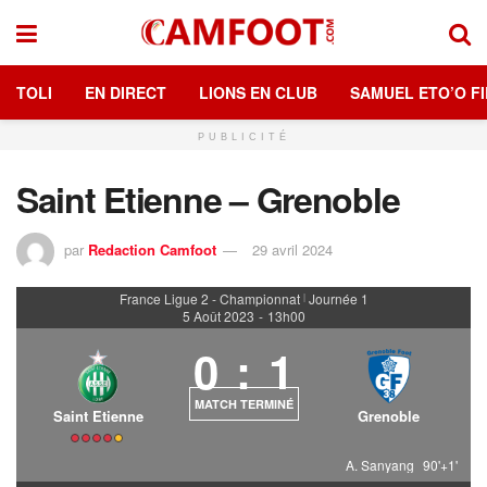
TOLI
EN DIRECT
LIONS EN CLUB
SAMUEL ETO’O FI
PUBLICITÉ
Saint Etienne – Grenoble
par
Redaction Camfoot
29 avril 2024
France Ligue 2 - Championnat
Journée 1
|
5 Août 2023
-
13h00
0
:
1
MATCH TERMINÉ
Saint Etienne
Grenoble
A. Sanyang
90'+1'