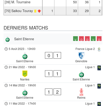
[39] M. Tourraine
50
36
1
[70] Saikou Touray
1
33
29
2
DERNIERS MATCHS
Saint Etienne
V
D
D
V
D
5 Août 2023
-
13h00
France Ligue 2
0
1
Saint Etienne
Grenoble
21 Mai 2022
-
19h00
Ligue 1
1
1
Nantes
Saint Etienne
14 Mai 2022
-
19h00
Ligue 1
1
2
Saint Etienne
Reims
11 Mai 2022
-
17h00
Ligue 1