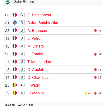
Saint Etienne
30
G. Larsonneur
G
21
Dylan Batubinsika
D
23
A. Briançon
D
46'
19
L. Pétrot
D
18
M. Cafaro
M
26
L. Fomba
M
64'
7
T. Monconduit
M
8
D. Appiah
D
74'
14
D. Chambost
M
64'
25
I. Wadji
A
9
I. Sissoko
A
43'
74'
REMPLAÇANTS