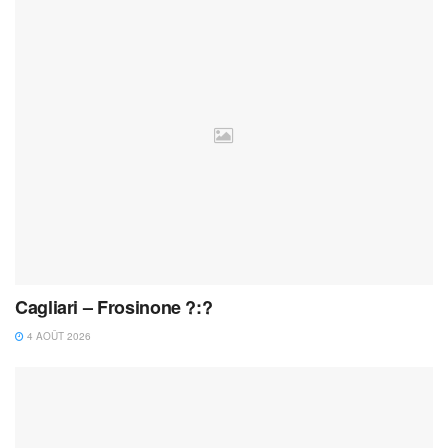
Cagliari – Frosinone ?:?
4 AOÛT 2026