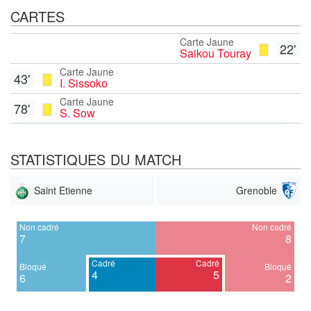
CARTES
Carte Jaune
22'
Saikou Touray
Carte Jaune
43'
I. Sissoko
Carte Jaune
78'
S. Sow
STATISTIQUES DU MATCH
Saint Etienne
Grenoble
Non cadré
Non cadré
7
8
Cadré
Cadré
Bloqué
Bloqué
4
5
6
2