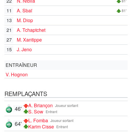
22
N. Ntolla
81'
11
A. Sbaï
81'
13
M. Diop
21
A. Tchaptchet
27
M. Xantippe
15
J. Jeno
ENTRAÎNEUR
V. Hognon
REMPLAÇANTS
A. Briançon
Joueur sortant
46'
S. Sow
Entrant
L. Fomba
Joueur sortant
64'
Karim Cisse
Entrant