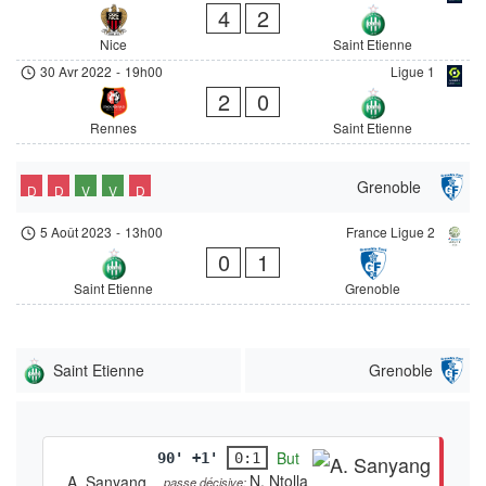
4
2
Nice
Saint Etienne
30 Avr 2022
-
19h00
Ligue 1
2
0
Rennes
Saint Etienne
Grenoble
D
D
V
V
D
5 Août 2023
-
13h00
France Ligue 2
0
1
Saint Etienne
Grenoble
Saint Etienne
Grenoble
But
90' +1'
0:1
N. Ntolla
A. Sanyang
passe décisive: