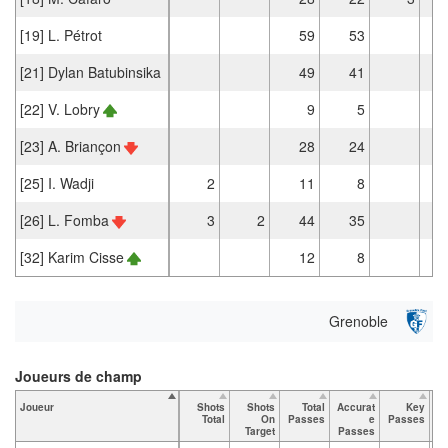
[19] L. Pétrot
59
53
[21] Dylan Batubinsika
49
41
[22] V. Lobry
9
5
[23] A. Briançon
28
24
[25] I. Wadji
2
11
8
[26] L. Fomba
3
2
44
35
[32] Karim Cisse
12
8
Grenoble
Joueurs de champ
Joueur
Shots
Shots
Total
Accurat
Key
Ta
Total
On
Passes
e
Passes
Target
Passes