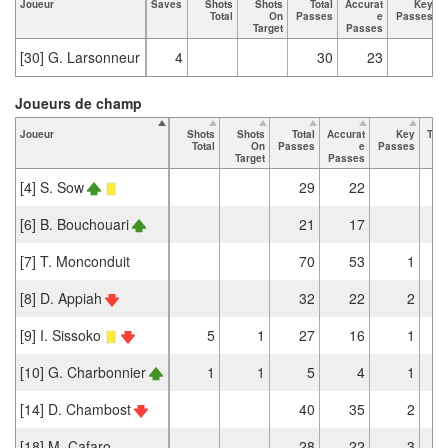
Joueur
Saves
Shots
Shots
Total
Accurat
Key
Total
On
Passes
e
Passes
Target
Passes
[30] G. Larsonneur
4
30
23
Joueurs de champ
Joueur
Shots
Shots
Total
Accurat
Key
Tac
Total
On
Passes
e
Passes
T
Target
Passes
[4] S. Sow
29
22
[6] B. Bouchouari
21
17
[7] T. Monconduit
70
53
1
[8] D. Appiah
32
22
2
[9] I. Sissoko
5
1
27
16
1
[10] G. Charbonnier
1
1
5
4
1
[14] D. Chambost
40
35
2
[18] M. Cafaro
28
22
3