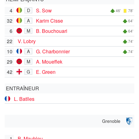
4
S. Sow
D
46'
78'
32
Karim Cisse
A
64'
6
B. Bouchouari
M
64'
22
V. Lobry
74'
10
G. Charbonnier
A
74'
29
A. Moueffek
M
42
E. Green
G
ENTRAÎNEUR
L. Batlles
Grenoble
1
B. Maubleu