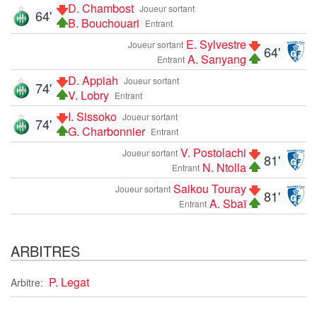
D. Chambost
Joueur sortant
64'
B. Bouchouari
Entrant
E. Sylvestre
Joueur sortant
64'
A. Sanyang
Entrant
D. Appiah
Joueur sortant
74'
V. Lobry
Entrant
I. Sissoko
Joueur sortant
74'
G. Charbonnier
Entrant
V. Postolachi
Joueur sortant
81'
N. Ntolla
Entrant
Saikou Touray
Joueur sortant
81'
A. Sbaï
Entrant
ARBITRES
P. Legat
Arbitre: