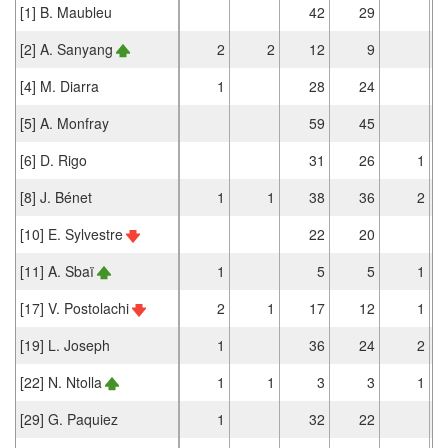
[1] B. Maubleu
42
29
[2] A. Sanyang
2
2
12
9
[4] M. Diarra
1
28
24
[5] A. Monfray
59
45
[6] D. Rigo
31
26
1
[8] J. Bénet
1
1
38
36
2
[10] E. Sylvestre
22
20
[11] A. Sbaï
1
5
5
1
[17] V. Postolachi
2
1
17
12
1
[19] L. Joseph
1
36
24
2
[22] N. Ntolla
1
1
3
3
1
[29] G. Paquiez
1
32
22