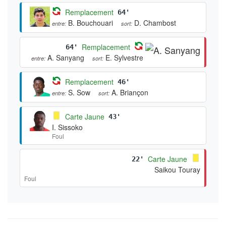
Remplacement
64'
B. Bouchouari
D. Chambost
entre:
sort:
Remplacement
64'
A. Sanyang
E. Sylvestre
entre:
sort:
Remplacement
46'
S. Sow
A. Briançon
entre:
sort:
Carte Jaune
43'
I. Sissoko
Foul
Carte Jaune
22'
Saikou Touray
Foul