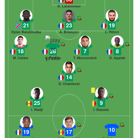
G. Larsonneur
21
23
19
Dylan Batubinsika
A. Briançon
L. Pétrot
18
26
7
8
M. Cafaro
L. Fomba
T. Monconduit
D. Appiah
14
D. Chambost
25
9
I. Wadji
I. Sissoko
10
19
17