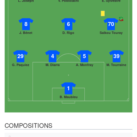
L. Joseph
V. Postolachi
E. Sylvestre
8
6
70
J. Bénet
D. Rigo
Saikou Touray
29
4
5
39
G. Paquiez
M. Diarra
A. Monfray
M. Tourraine
1
B. Maubleu
COMPOSITIONS