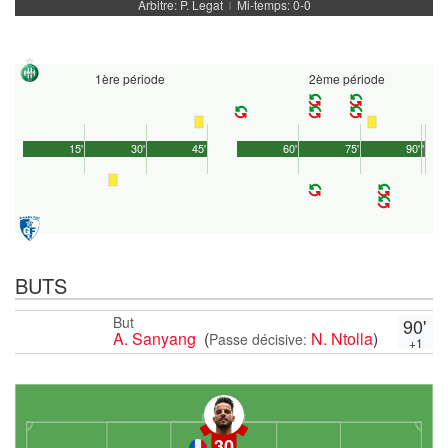
Arbitre: P. Legat
Mi-temps: 0-0
|
1ère période
2ème période
15'
30'
45'
60'
75'
90'
1'
BUTS
But
90'
A. Sanyang
(
N. Ntolla
)
Passe décisive:
+1
30