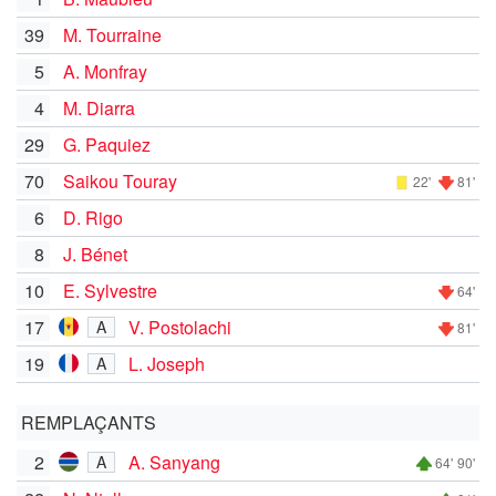
39
M. Tourraine
5
A. Monfray
4
M. Diarra
29
G. Paquiez
70
Saikou Touray
22'
81'
6
D. Rigo
8
J. Bénet
10
E. Sylvestre
64'
17
V. Postolachi
A
81'
19
L. Joseph
A
REMPLAÇANTS
2
A. Sanyang
A
64'
90'