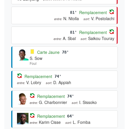
Remplacement
81'
N. Ntolla
V. Postolachi
entre:
sort:
Remplacement
81'
A. Sbaï
Saikou Touray
entre:
sort:
Carte Jaune
78'
S. Sow
Foul
Remplacement
74'
V. Lobry
D. Appiah
entre:
sort:
Remplacement
74'
G. Charbonnier
I. Sissoko
entre:
sort:
Remplacement
64'
Karim Cisse
L. Fomba
entre:
sort: