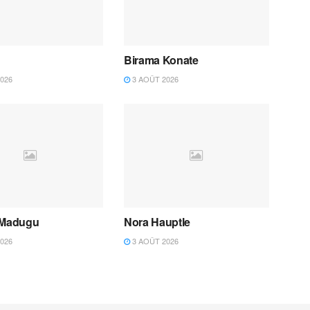
Birama Konate
026
3 AOÛT 2026
 Madugu
Nora Hauptle
026
3 AOÛT 2026