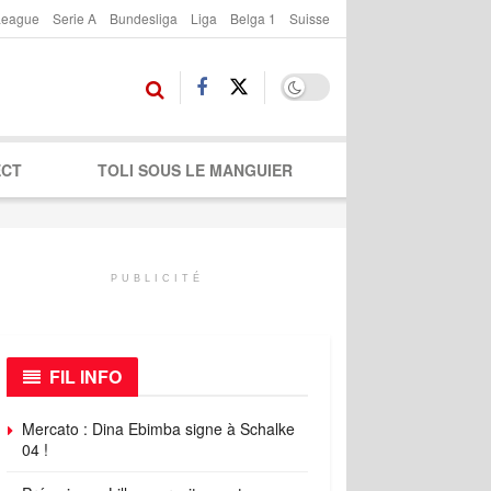
League
Serie A
Bundesliga
Liga
Belga 1
Suisse
ECT
TOLI SOUS LE MANGUIER
PUBLICITÉ
FIL INFO
Mercato : Dina Ebimba signe à Schalke
04 !