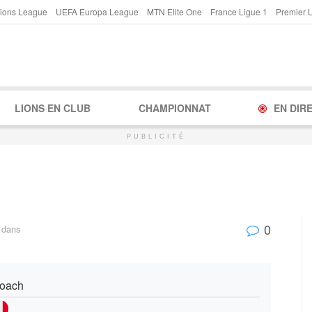
ions League
UEFA Europa League
MTN Elite One
France Ligue 1
Premier 
LIONS EN CLUB
CHAMPIONNAT
EN DIR
PUBLICITÉ
0
dans
oach