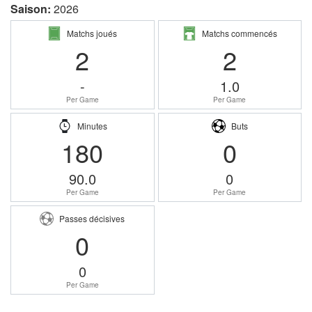
Saison:
2026
Matchs joués
Matchs commencés
2
2
-
1.0
Per Game
Per Game
Minutes
Buts
180
0
90.0
0
Per Game
Per Game
Passes décisives
0
0
Per Game