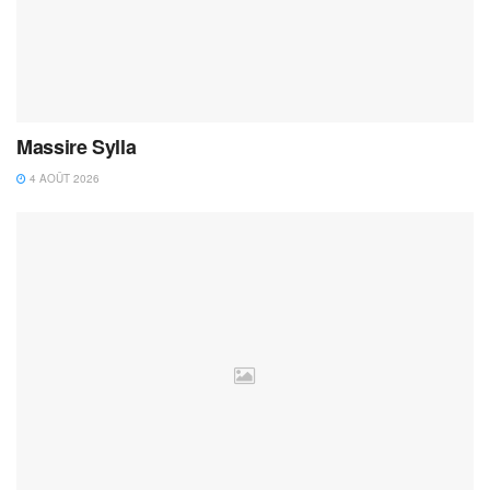
Massire Sylla
4 AOÛT 2026