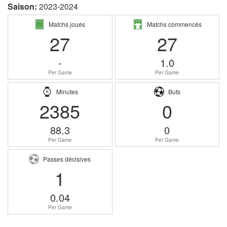
Saison:
2023-2024
Matchs joués
Matchs commencés
27
27
-
1.0
Per Game
Per Game
Minutes
Buts
2385
0
88.3
0
Per Game
Per Game
Passes décisives
1
0.04
Per Game