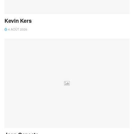
Kevin Kers
4 AOÛT 2026