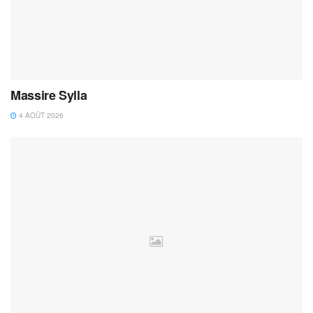
Massire Sylla
4 AOÛT 2026