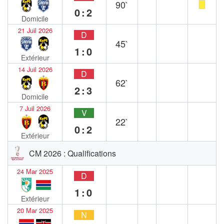
90`
0:2
Domicile
21 Juil 2026
D
45`
1:0
Extérieur
14 Juil 2026
D
62`
2:3
Domicile
7 Juil 2026
V
22`
0:2
Extérieur
CM 2026 : Qualifications
24 Mar 2025
D
1:0
Extérieur
20 Mar 2025
N