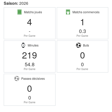
Saison:
2026
Matchs joués
Matchs commencés
4
1
-
0.3
Per Game
Per Game
Minutes
Buts
219
0
54.8
0
Per Game
Per Game
Passes décisives
0
0
Per Game