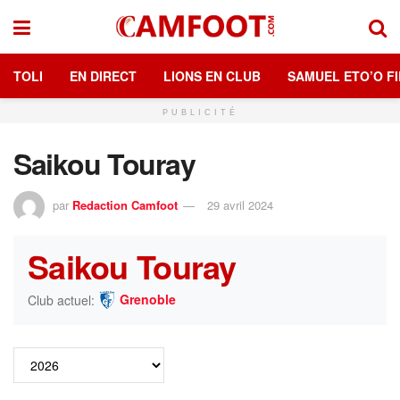
TOLI
EN DIRECT
LIONS EN CLUB
SAMUEL ETO’O FI
PUBLICITÉ
Saikou Touray
par
Redaction Camfoot
29 avril 2024
Saikou Touray
Grenoble
Club actuel: