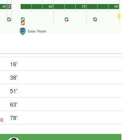
45'
2'
60'
75'
90'
Estac Troyes
16'
38'
51'
63'
78'
t
)