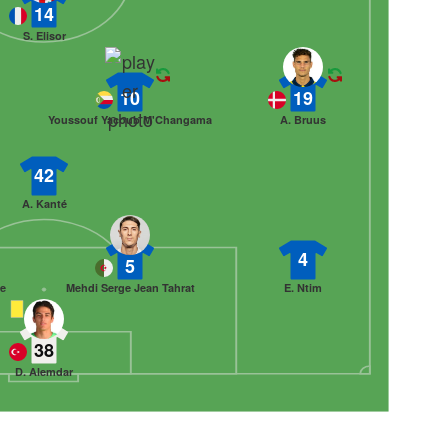
14
S. Elisor
10
19
Youssouf Yacoub M'Changama
A. Bruus
42
A. Kanté
4
5
e
Mehdi Serge Jean Tahrat
E. Ntim
38
D. Alemdar