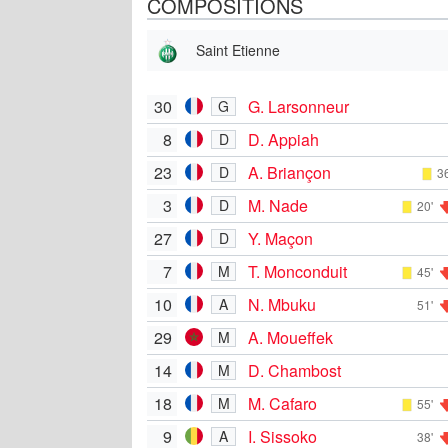
COMPOSITIONS
Saint Etienne
30
G. Larsonneur
G
8
D. Appiah
D
23
A. Briançon
D
36
3
M. Nade
D
20'
27
Y. Maçon
D
7
T. Monconduit
M
45'
10
N. Mbuku
A
51'
29
A. Moueffek
M
14
D. Chambost
M
18
M. Cafaro
M
55'
9
I. Sissoko
A
38'