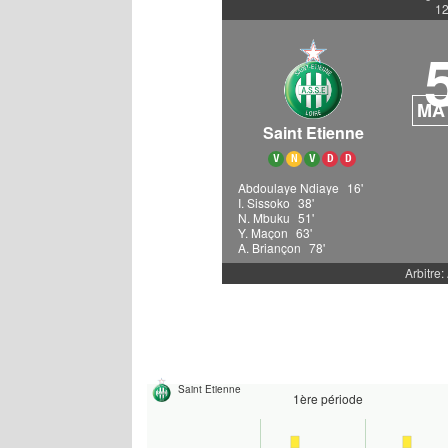
12
MA
Saint Etienne
V
N
V
D
D
Abdoulaye Ndiaye
16'
I. Sissoko
38'
N. Mbuku
51'
Y. Maçon
63'
A. Briançon
78'
Arbitre: 
Saint Etienne
1ère période