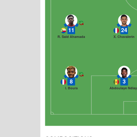
11
24
R. Said Ahamada
X. Chavalerin
8
3
I. Boura
Abdoulaye Ndiay