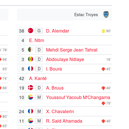
Estac Troyes
38
D. Alemdar
G
90'
4
E. Ntim
5
Mehdi Serge Jean Tahrat
D
'
78'
3
Abdoulaye Ndiaye
D
66'
16'
8
I. Boura
D
63'
45'
42
A. Kanté
74'
19
A. Bruus
D
66'
46'
10
Youssouf Yacoub M'Changama
M
79'
24
X. Chavalerin
M
80'
11
R. Said Ahamada
M
46'
65'