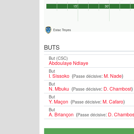
15'
30'
Estac Troyes
BUTS
But (CSC)
Abdoulaye Ndiaye
But
I. Sissoko
(
:
M. Nade
)
Passe décisive
But
N. Mbuku
(
:
D. Chambost
)
Passe décisive
But
Y. Maçon
(
:
M. Cafaro
)
Passe décisive
But
A. Briançon
(
:
D. Chambos
Passe décisive