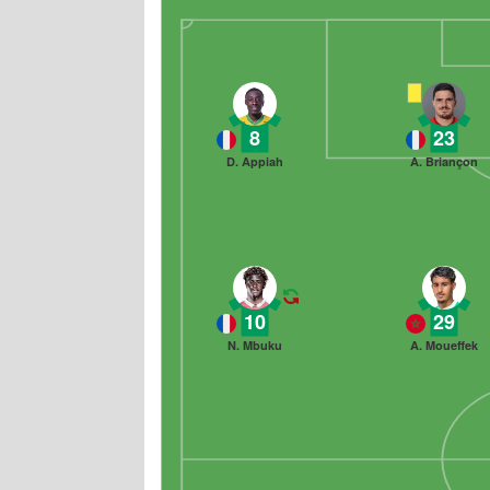
8
23
D. Appiah
A. Briançon
10
29
N. Mbuku
A. Moueffek