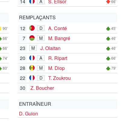
14
S. Elisor
A
66'
REMPLAÇANTS
12
A. Conté
D
90'
45'
7
M. Bangré
M
66'
46'
23
J. Olaitan
M
66'
46'
20
R. Ripart
A
74'
66'
28
M. Diop
M
80'
79'
22
T. Zoukrou
D
30
Z. Boucher
ENTRAÎNEUR
D. Guion