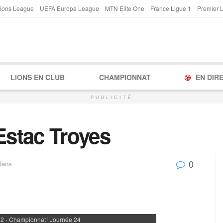
ions League
UEFA Europa League
MTN Elite One
France Ligue 1
Premier 
LIONS EN CLUB
CHAMPIONNAT
EN DIR
PUBLICITÉ
Estac Troyes
0
dans
 2 - Championnat
Journée 24
|