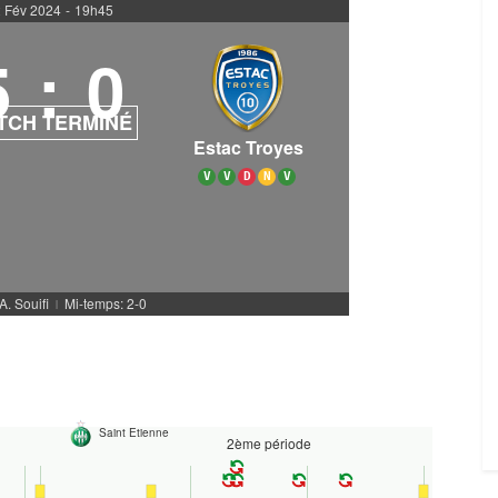
 Fév 2024
-
19h45
5
:
0
TCH TERMINÉ
Estac Troyes
V
V
D
N
V
A. Souifi
Mi-temps: 2-0
|
Saint Etienne
2ème période