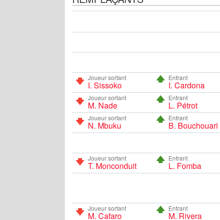
Joueur sortant
Entrant
I. Sissoko
I. Cardona
Joueur sortant
Entrant
M. Nade
L. Pétrot
Joueur sortant
Entrant
N. Mbuku
B. Bouchouari
Joueur sortant
Entrant
T. Monconduit
L. Fomba
Joueur sortant
Entrant
M. Cafaro
M. Rivera