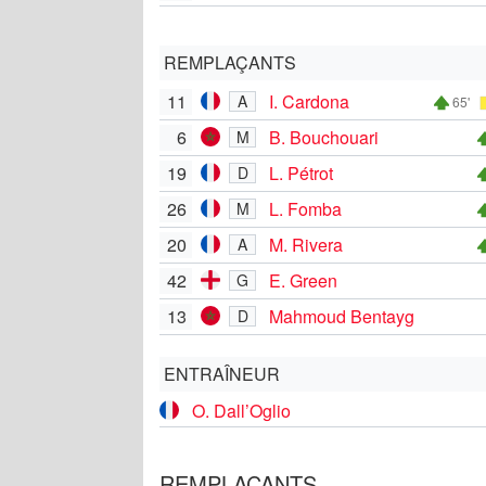
REMPLAÇANTS
11
I. Cardona
A
65'
6
B. Bouchouari
M
19
L. Pétrot
D
26
L. Fomba
M
20
M. Rivera
A
42
E. Green
G
13
Mahmoud Bentayg
D
ENTRAÎNEUR
O. Dall’Oglio
REMPLAÇANTS