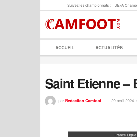
Suivez les championnats :
UEFA Champ
ACCUEIL
ACTUALITÉS
Saint Etienne – 
par
Redaction Camfoot
29 avril 2024
France Ligue