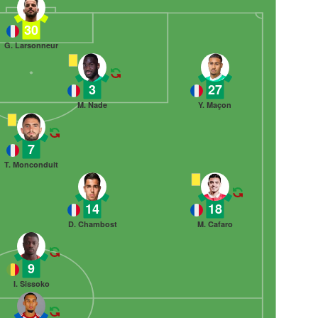
30
G. Larsonneur
3
27
M. Nade
Y. Maçon
7
T. Monconduit
14
18
D. Chambost
M. Cafaro
9
I. Sissoko