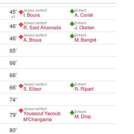
45'
Joueur sortant
Entrant
I. Boura
A. Conté
+1
Joueur sortant
Entrant
46'
R. Said Ahamada
J. Olaitan
Joueur sortant
Entrant
46'
A. Bruus
M. Bangré
65'
66'
66'
Joueur sortant
Entrant
66'
S. Elisor
R. Ripart
74'
Joueur sortant
Entrant
Youssouf Yacoub
79'
M. Diop
M'Changama
80'