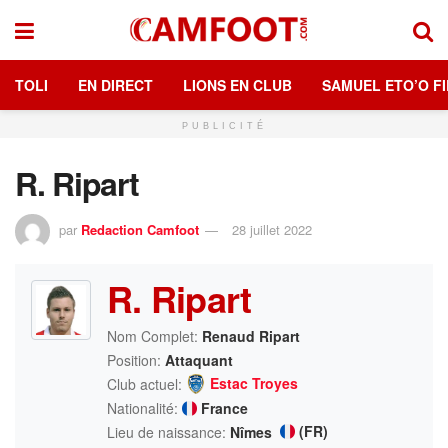
TOLI
EN DIRECT
LIONS EN CLUB
SAMUEL ETO’O FI
PUBLICITÉ
R. Ripart
par
Redaction Camfoot
28 juillet 2022
R. Ripart
Nom Complet:
Renaud Ripart
Position:
Attaquant
Estac Troyes
Club actuel:
Nationalité:
France
(FR)
Lieu de naissance:
Nîmes