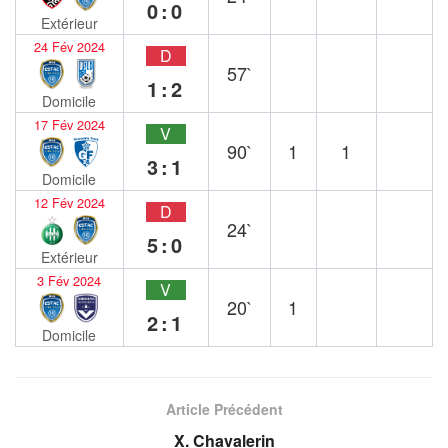
0:0
Extérieur
24 Fév 2024
D
57`
1:2
Domicile
17 Fév 2024
V
90`
1
1
3:1
Domicile
12 Fév 2024
D
24`
5:0
Extérieur
3 Fév 2024
V
20`
1
2:1
Domicile
Article Précédent
X. Chavalerin