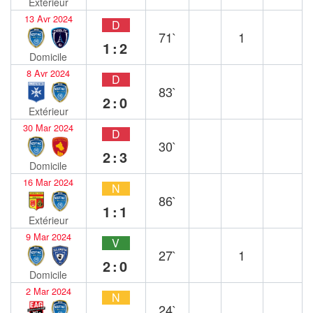
Extérieur
13 Avr 2024
D
71`
1
1:2
Domicile
8 Avr 2024
D
83`
2:0
Extérieur
30 Mar 2024
D
30`
2:3
Domicile
16 Mar 2024
N
86`
1:1
Extérieur
9 Mar 2024
V
27`
1
2:0
Domicile
2 Mar 2024
N
24`