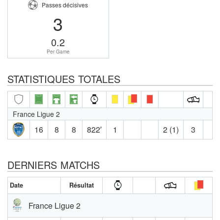
Passes décisives
3
0.2
Per Game
STATISTIQUES TOTALES
France Ligue 2
16
8
8
822′
1
2 (1)
3
DERNIERS MATCHS
Date
Résultat
France Ligue 2