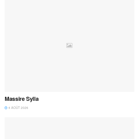
Massire Sylla
4 AOÛT 2026