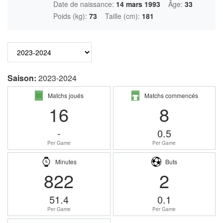
Date de naissance:
14 mars 1993
Âge:
33
Poids (kg):
73
Taille (cm):
181
Saison:
2023-2024
Matchs joués
Matchs commencés
16
8
-
0.5
Per Game
Per Game
Minutes
Buts
822
2
51.4
0.1
Per Game
Per Game