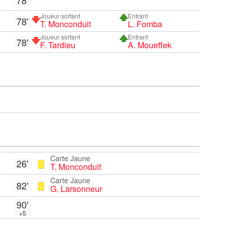
Joueur sortant
Entrant
78'
T. Monconduit
L. Fomba
Joueur sortant
Entrant
78'
F. Tardieu
A. Moueffek
Carte Jaune
26'
T. Monconduit
Carte Jaune
82'
G. Larsonneur
90'
+5