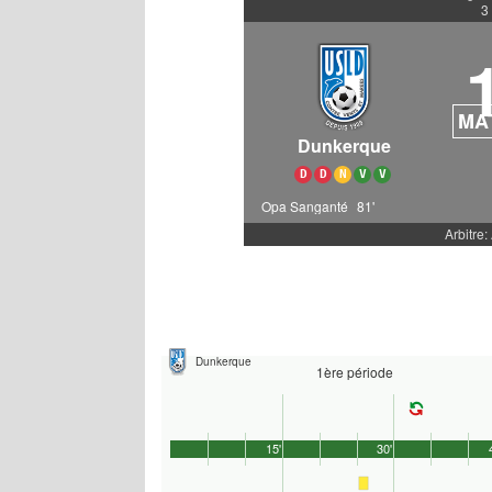
3
MA
Dunkerque
D
D
N
V
V
Opa Sanganté
81'
Arbitre:
Dunkerque
1ère période
15'
30'