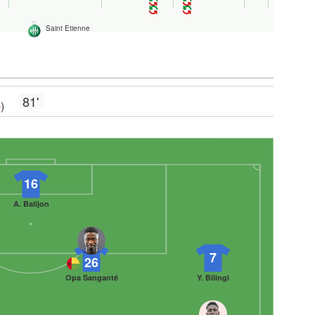
Saint Etienne
81'
b
)
16
A. Balijon
7
26
Opa Sanganté
Y. Bilingi