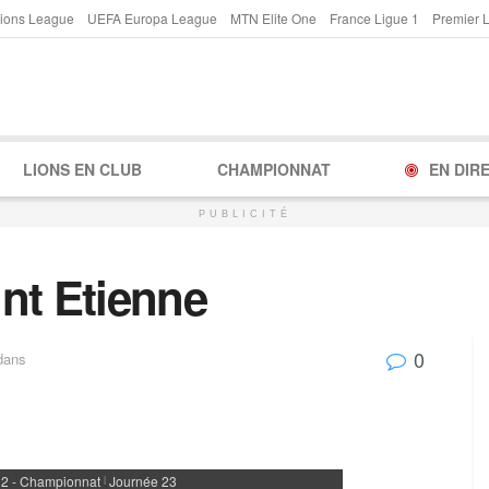
ions League
UEFA Europa League
MTN Elite One
France Ligue 1
Premier 
LIONS EN CLUB
CHAMPIONNAT
EN DIR
PUBLICITÉ
nt Etienne
0
dans
 2 - Championnat
Journée 23
|