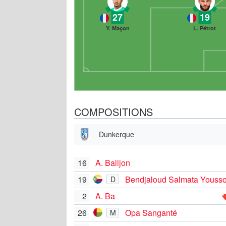
27
19
Y. Maçon
L. Pétrot
COMPOSITIONS
Dunkerque
16
A. Balijon
19
Bendjaloud Salmata Yousso
D
2
A. Ba
26
Opa Sanganté
M