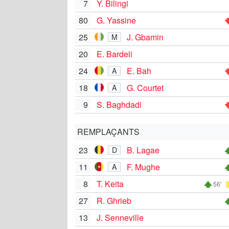
7
Y. Bilingi
80
G. Yassine
25
J. Gbamin
M
20
E. Bardeli
24
E. Bah
A
18
G. Courtet
A
9
S. Baghdadi
REMPLAÇANTS
23
B. Lagae
D
11
F. Mughe
A
8
T. Keita
56'
27
R. Ghrieb
13
J. Senneville