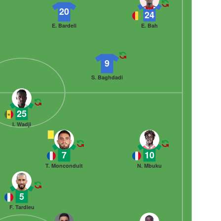
20
24
E. Bardeli
E. Bah
9
S. Baghdadi
25
I. Wadji
7
10
T. Monconduit
N. Mbuku
5
F. Tardieu