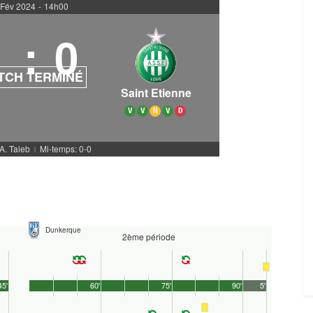
 Fév 2024
-
14h00
1
:
0
TCH TERMINÉ
Saint Etienne
V
V
N
V
D
 A. Taleb
Mi-temps: 0-0
|
Dunkerque
2ème période
45'
60'
75'
90'
5'