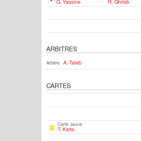
G. Yassine
R. Ghrieb
ARBITRES
A. Taleb
Arbitre:
CARTES
Carte Jaune
T. Keita