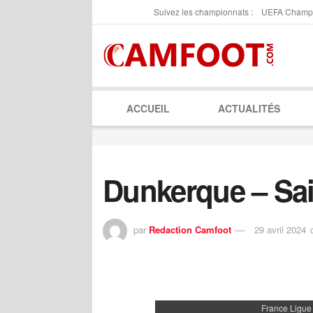
Suivez les championnats :
UEFA Champ
ACCUEIL
ACTUALITÉS
Dunkerque – Sai
par
Redaction Camfoot
29 avril 2024
France Ligue