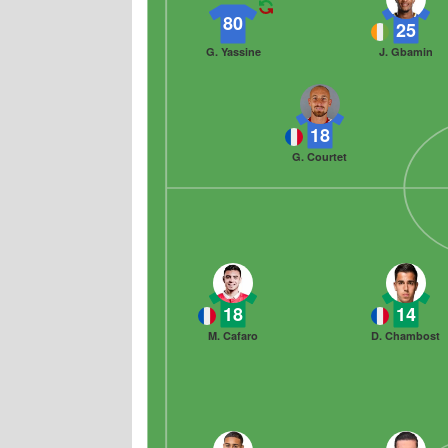
80
25
G. Yassine
J. Gbamin
18
G. Courtet
18
14
M. Cafaro
D. Chambost