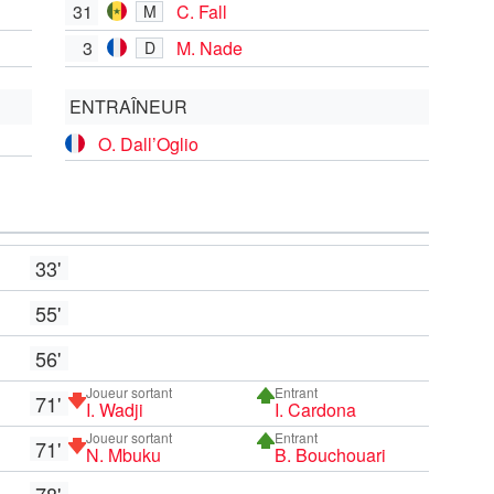
31
C. Fall
M
3
M. Nade
D
ENTRAÎNEUR
O. Dall’Oglio
33'
55'
56'
Joueur sortant
Entrant
71'
I. Wadji
I. Cardona
Joueur sortant
Entrant
71'
N. Mbuku
B. Bouchouari
78'