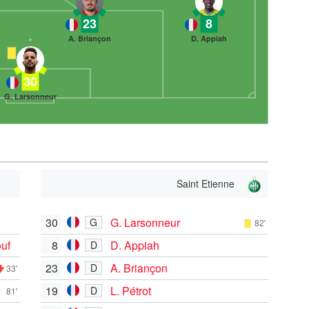
23
8
A. Briançon
D. Appiah
30
G. Larsonneur
Saint Etienne
30
G. Larsonneur
G
82'
uf
8
D. Appiah
D
23
A. Briançon
D
33'
19
L. Pétrot
D
81'