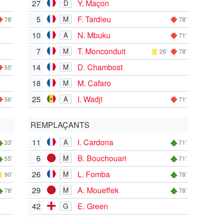
27
Y. Maçon
D
5
F. Tardieu
M
78'
78'
10
N. Mbuku
A
71'
7
T. Monconduit
M
26'
78'
14
D. Chambost
M
55'
18
M. Cafaro
M
25
I. Wadji
A
56'
71'
REMPLAÇANTS
11
I. Cardona
A
33'
71'
6
B. Bouchouari
M
55'
71'
26
L. Fomba
M
90'
78'
29
A. Moueffek
M
78'
78'
42
E. Green
G