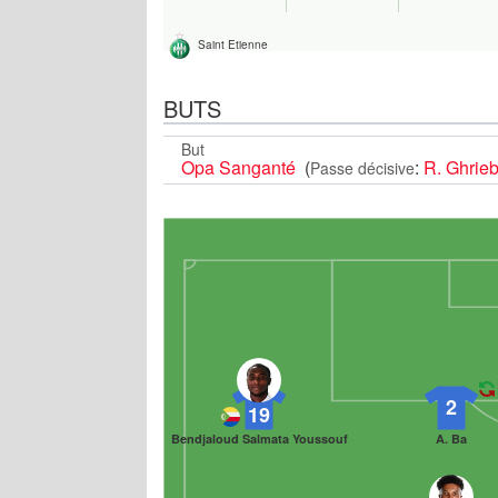
Saint Etienne
BUTS
But
Opa Sanganté
(
:
R. Ghrie
Passe décisive
2
19
Bendjaloud Salmata Youssouf
A. Ba