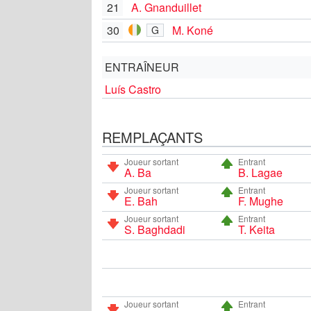
21
A. Gnanduillet
30
M. Koné
G
ENTRAÎNEUR
Luís Castro
REMPLAÇANTS
Joueur sortant
Entrant
A. Ba
B. Lagae
Joueur sortant
Entrant
E. Bah
F. Mughe
Joueur sortant
Entrant
S. Baghdadi
T. Keita
Joueur sortant
Entrant