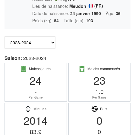
(FR)
Lieu de naissance:
Meudon
Date de naissance:
24 janvier 1990
Âge:
36
Poids (kg):
84
Taille (cm):
193
Saison:
2023-2024
Matchs joués
Matchs commencés
24
23
-
1.0
Per Game
Per Game
Minutes
Buts
2014
0
83.9
0