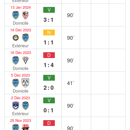
Extérieur
13 Jan 2024
V
90`
3:1
Domicile
19 Déc 2023
N
90`
1:1
Extérieur
16 Déc 2023
D
90`
1:4
Domicile
5 Déc 2023
V
41`
2:0
Domicile
2 Déc 2023
V
90`
0:1
Extérieur
25 Nov 2023
D
90`