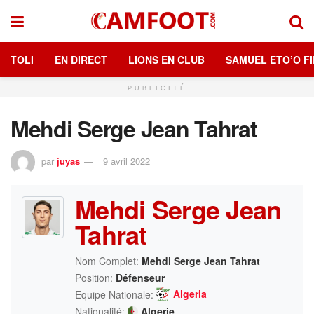
TOLI
EN DIRECT
LIONS EN CLUB
SAMUEL ETO’O FI
PUBLICITÉ
Mehdi Serge Jean Tahrat
par
juyas
9 avril 2022
Mehdi Serge Jean
Tahrat
Nom Complet:
Mehdi Serge Jean Tahrat
Position:
Défenseur
Algeria
Equipe Nationale:
Nationalité:
Algerie