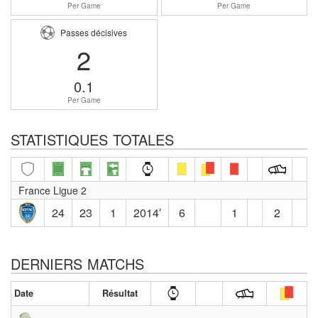
Per Game
Per Game
Passes décisives
2
0.1
Per Game
STATISTIQUES TOTALES
France Ligue 2
24
23
1
2014′
6
1
2
DERNIERS MATCHS
Date
Résultat