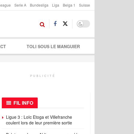
League
Serie A
Bundesliga
Liga
Belga 1
Suisse
ECT
TOLI SOUS LE MANGUIER
PUBLICITÉ
FIL INFO
Ligue 3 : Loïc Etoga et Villefranche
coulent lors de leur première sortie