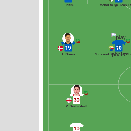
E. Ntim
Mehdi Serge Jean Ta
19
10
A. Bruus
Youssouf Yacoub M'C
30
Z. Davitashvili
10