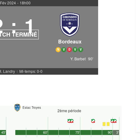
 Fév 2024
-
18h00
2
:
1
TCH TERMINÉ
Bordeaux
N
V
D
V
V
Y. Barbet
90'
R. Landry
Mi-temps: 0-0
|
Estac Troyes
2ème période
45'
60'
75'
90'
3'