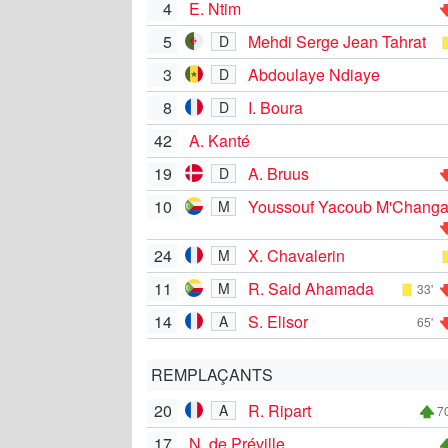
4
E. Ntim
5
Mehdi Serge Jean Tahrat
D
3
Abdoulaye Ndiaye
D
8
I. Boura
D
42
A. Kanté
19
A. Bruus
D
10
Youssouf Yacoub M'Chang
M
24
X. Chavalerin
M
11
R. Said Ahamada
M
33'
14
S. Elisor
A
65'
REMPLAÇANTS
20
R. Ripart
A
70
17
N. de Préville