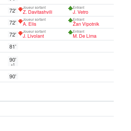
Joueur sortant
Entrant
72'
Z. Davitashvili
J. Vetro
Joueur sortant
Entrant
72'
A. Elis
Žan Vipotnik
Joueur sortant
Entrant
72'
J. Livolant
M. De Lima
81'
90'
+1
90'