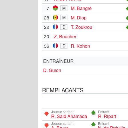
7
M. Bangré
M
28
M. Diop
M
22
T. Zoukrou
D
30
Z. Boucher
36
R. Kohon
D
ENTRAÎNEUR
D. Guion
REMPLAÇANTS
Joueur sortant
Entrant
R. Said Ahamada
R. Ripart
Joueur sortant
Entrant
A. Bruus
N. de Préville