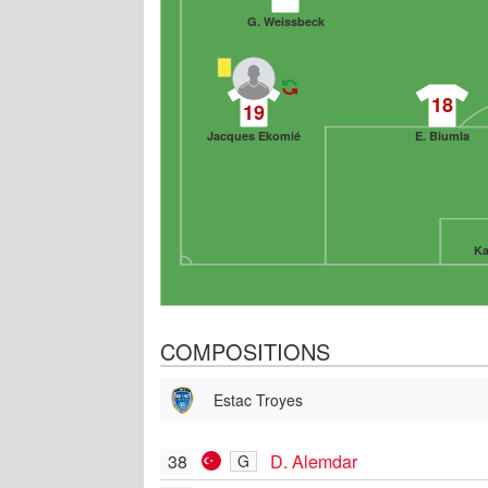
G. Weissbeck
18
19
Jacques Ekomié
E. Biumla
Ka
COMPOSITIONS
Estac Troyes
38
D. Alemdar
G