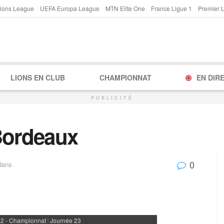
ions League
UEFA Europa League
MTN Elite One
France Ligue 1
Premier 
LIONS EN CLUB
CHAMPIONNAT
EN DIR
PUBLICITÉ
Bordeaux
0
dans
 2 - Championnat
Journée 23
|