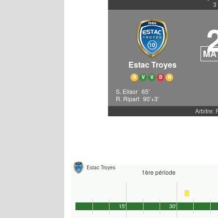
3
MA
Estac Troyes
N
V
V
D
N
S. Elisor
65'
R. Ripart
90'+3'
Arbitre: 
Estac Troyes
1ère période
15'
30'