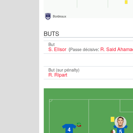
Bordeaux
BUTS
But
S. Elisor
(
:
R. Said Ahama
Passe décisive
But (sur pénalty)
R. Ripart
4
5