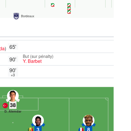
Bordeaux
65'
da
)
But (sur pénalty)
90'
Y. Barbet
90'
+3
38
D. Alemdar
3
8