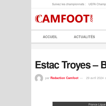
Suivez les championnats :
UEFA Champ
ACCUEIL
ACTUALITÉS
Estac Troyes – 
par
Redaction Camfoot
29 avril 2024
France Ligue