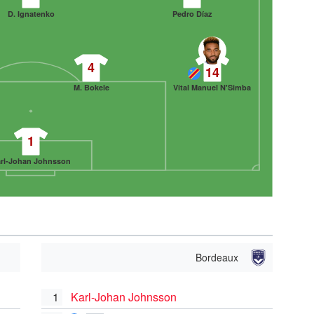
D. Ignatenko
Pedro Díaz
4
14
M. Bokele
Vital Manuel N'Simba
1
rl-Johan Johnsson
Bordeaux
1
Karl-Johan Johnsson