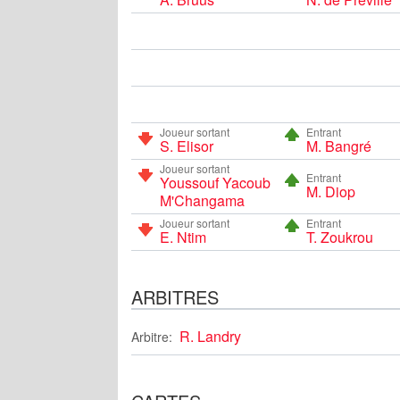
Joueur sortant
Entrant
S. Elisor
M. Bangré
Joueur sortant
Entrant
Youssouf Yacoub
M. Diop
M'Changama
Joueur sortant
Entrant
E. Ntim
T. Zoukrou
ARBITRES
R. Landry
Arbitre: