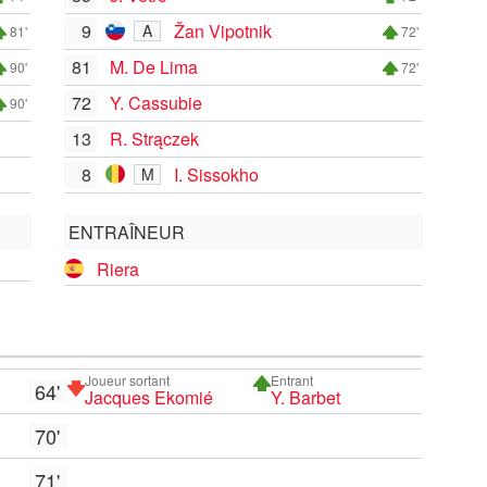
9
Žan Vipotnik
A
81'
72'
81
M. De Lima
90'
72'
72
Y. Cassubie
90'
13
R. Strączek
8
I. Sissokho
M
ENTRAÎNEUR
Riera
Joueur sortant
Entrant
64'
Jacques Ekomié
Y. Barbet
70'
71'