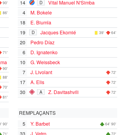
14
Vital Manuel N'Simba
D
90'
4
M. Bokele
86'
18
E. Biumla
19
Jacques Ekomié
D
39'
64'
20
Pedro Díaz
6
D. Ignatenko
71'
ama
10
G. Weissbeck
90'
7
J. Livolant
72'
88'
17
A. Elis
72'
70'
30
Z. Davitashvili
A
72'
81'
REMPLAÇANTS
5
Y. Barbet
'
90'
64'
90'
33
J. Vetro
71'
72'