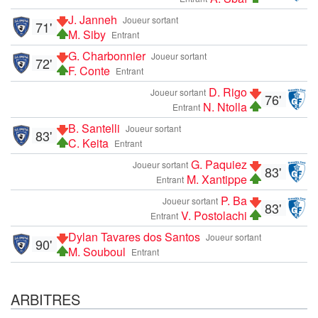
J. Janneh
Joueur sortant
71'
M. Siby
Entrant
G. Charbonnier
Joueur sortant
72'
F. Conte
Entrant
D. Rigo
Joueur sortant
76'
N. Ntolla
Entrant
B. Santelli
Joueur sortant
83'
C. Keita
Entrant
G. Paquiez
Joueur sortant
83'
M. Xantippe
Entrant
P. Ba
Joueur sortant
83'
V. Postolachi
Entrant
Dylan Tavares dos Santos
Joueur sortant
90'
M. Souboul
Entrant
ARBITRES