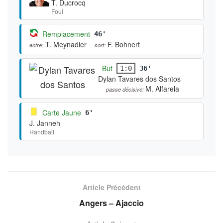
T. Ducrocq
Foul
Remplacement
46'
T. Meynadier
F. Bohnert
entre:
sort:
But
1:0
36'
Dylan Tavares dos Santos
M. Alfarela
passe décisive:
Carte Jaune
6'
J. Janneh
Handball
Article Précédent
Angers – Ajaccio