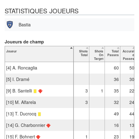
STATISTIQUES JOUEURS
Bastia
Joueurs de champ
Joueur
Shots
Shots
Total
Accurat
Total
On
Passes
e
Target
Passes
[4] A. Roncaglia
60
50
[5] I. Dramé
36
30
[9] B. Santelli
3
1
35
22
[10] M. Alfarela
3
32
24
[13] T. Ducrocq
49
44
[14] G. Charbonnier
16
13
[15] F. Bohnert
1
23
19