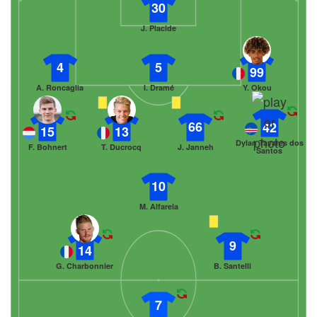
30
J. Placide
4
5
99
A. Roncaglia
I. Dramé
Y. Okou
66
42
15
13
Dylan Tavares dos
F. Bohnert
T. Ducrocq
J. Janneh
Santos
10
M. Alfarela
9
14
G. Charbonnier
B. Santelli
7