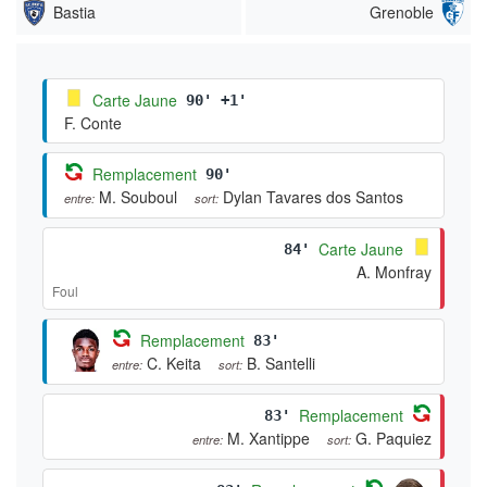
Bastia
Grenoble
Carte Jaune
90' +1'
F. Conte
Remplacement
90'
M. Souboul
Dylan Tavares dos Santos
entre:
sort:
Carte Jaune
84'
A. Monfray
Foul
Remplacement
83'
C. Keita
B. Santelli
entre:
sort:
Remplacement
83'
M. Xantippe
G. Paquiez
entre:
sort: