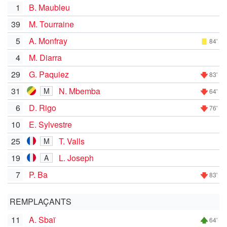
1
B. Maubleu
39
M. Tourraine
5
A. Monfray
84'
4
M. Diarra
29
G. Paquiez
83'
31
N. Mbemba
M
64'
6
D. Rigo
76'
10
E. Sylvestre
25
T. Valls
M
19
L. Joseph
A
7
P. Ba
83'
REMPLAÇANTS
11
A. Sbaï
64'