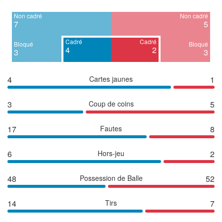
Non cadré
Non cadré
7
5
Cadré
Cadré
Bloqué
Bloqué
4
2
3
3
4
Cartes jaunes
1
3
Coup de coins
5
17
Fautes
8
6
Hors-jeu
2
48
Possession de Balle
52
14
Tirs
7