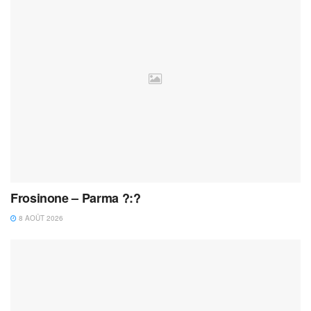
Frosinone – Parma ?:?
8 AOÛT 2026