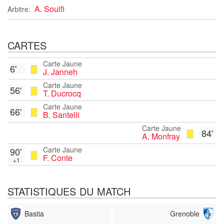
A. Souifi
Arbitre:
CARTES
Carte Jaune
6'
J. Janneh
Carte Jaune
56'
T. Ducrocq
Carte Jaune
66'
B. Santelli
Carte Jaune
84'
A. Monfray
Carte Jaune
90'
F. Conte
+1
STATISTIQUES DU MATCH
Bastia
Grenoble