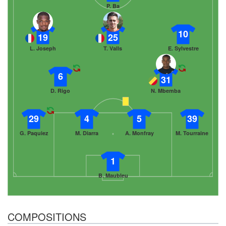
P. Ba
10
19
25
L. Joseph
T. Valls
E. Sylvestre
6
31
D. Rigo
N. Mbemba
29
4
5
39
G. Paquiez
M. Diarra
A. Monfray
M. Tourraine
1
B. Maubleu
COMPOSITIONS