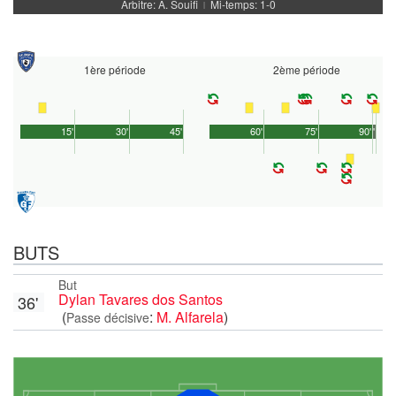
Arbitre: A. Souifi
Mi-temps: 1-0
|
1ère période
2ème période
15'
30'
45'
60'
75'
90'
1'
BUTS
But
Dylan Tavares dos Santos
36'
(
:
M. Alfarela
)
Passe décisive