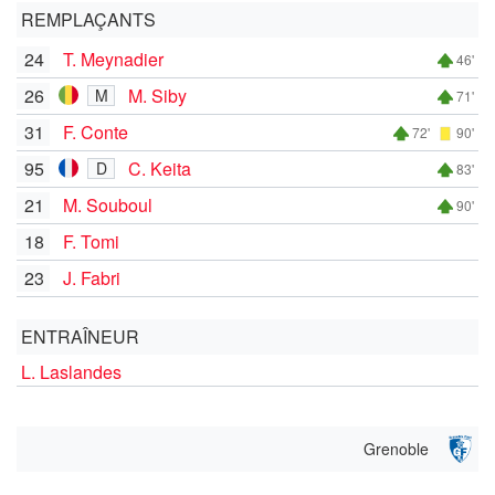
REMPLAÇANTS
24
T. Meynadier
46'
26
M. Siby
M
71'
31
F. Conte
72'
90'
95
C. Keita
D
83'
21
M. Souboul
90'
18
F. Tomi
23
J. Fabri
ENTRAÎNEUR
L. Laslandes
Grenoble