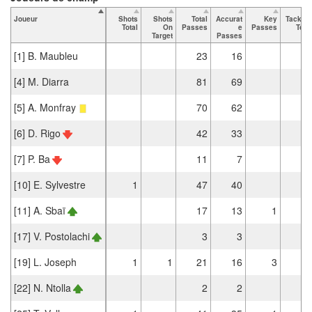
Joueur
Shots
Shots
Total
Accurat
Key
Tackles
Total
On
Passes
e
Passes
Total
Target
Passes
[1] B. Maubleu
23
16
[4] M. Diarra
81
69
[5] A. Monfray
70
62
[6] D. Rigo
42
33
2
[7] P. Ba
11
7
[10] E. Sylvestre
1
47
40
[11] A. Sbaï
17
13
1
[17] V. Postolachi
3
3
[19] L. Joseph
1
1
21
16
3
2
[22] N. Ntolla
2
2