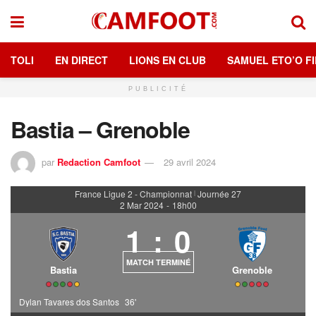
TOLI
EN DIRECT
LIONS EN CLUB
SAMUEL ETO’O FI
PUBLICITÉ
Bastia – Grenoble
par
Redaction Camfoot
29 avril 2024
France Ligue 2 - Championnat
Journée 27
|
2 Mar 2024
-
18h00
1
:
0
MATCH TERMINÉ
Bastia
Grenoble
Dylan Tavares dos Santos
36'