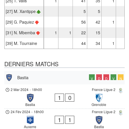
[25] T. Valls
1
41
35
1
2
[27] M. Xantippe
5
5
[29] G. Paquiez
56
42
1
2
[31] N. Mbemba
1
1
22
15
[39] M. Tourraine
44
34
1
3
DERNIERS MATCHS
Bastia
V
D
D
V
N
2 Mar 2024
-
18h00
France Ligue 2
1
0
Bastia
Grenoble
24 Fév 2024
-
18h00
France Ligue 2
1
1
Auxerre
Bastia