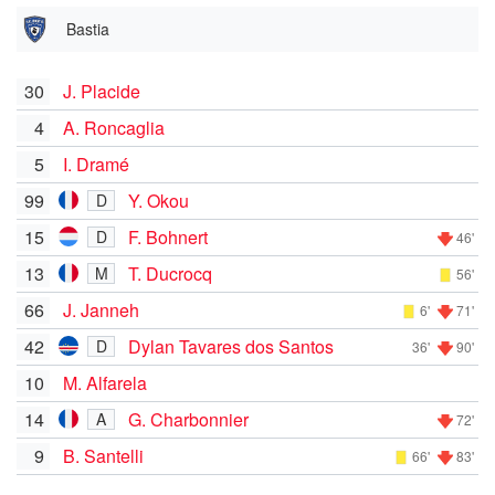
Bastia
30
J. Placide
4
A. Roncaglia
5
I. Dramé
99
Y. Okou
D
15
F. Bohnert
D
46'
13
T. Ducrocq
M
56'
66
J. Janneh
6'
71'
42
Dylan Tavares dos Santos
D
36'
90'
10
M. Alfarela
14
G. Charbonnier
A
72'
9
B. Santelli
66'
83'