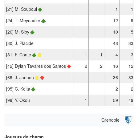
[21] M. Souboul
1
1
[24] T. Meynadier
12
9
[26] M. Siby
10
5
[30] J. Placide
48
33
[31] F. Conte
1
1
4
3
[42] Dylan Tavares dos Santos
2
2
16
12
[66] J. Janneh
36
33
[95] C. Keita
2
2
[99] Y. Okou
1
59
49
Grenoble
Joueurs de champ