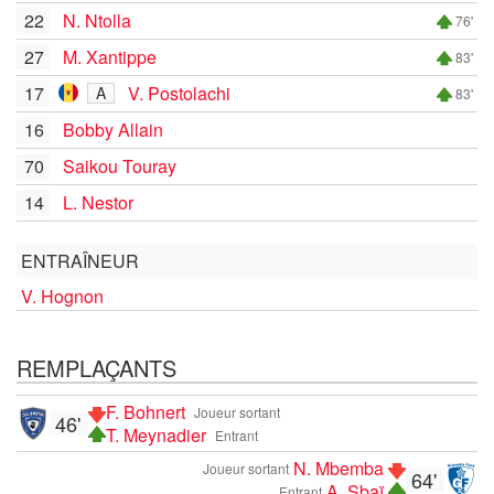
22
N. Ntolla
76'
27
M. Xantippe
83'
17
V. Postolachi
A
83'
16
Bobby Allain
70
Saikou Touray
14
L. Nestor
ENTRAÎNEUR
V. Hognon
REMPLAÇANTS
F. Bohnert
Joueur sortant
46'
T. Meynadier
Entrant
N. Mbemba
Joueur sortant
64'
A. Sbaï
Entrant