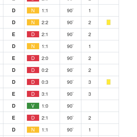
D
N
1:1
90`
1
D
N
2:2
90`
2
E
D
2:1
90`
2
D
N
1:1
90`
1
E
D
2:0
90`
2
D
D
0:2
90`
2
D
D
0:3
90`
3
E
D
3:1
90`
3
D
V
1:0
90`
E
D
2:1
90`
2
D
N
1:1
90`
1