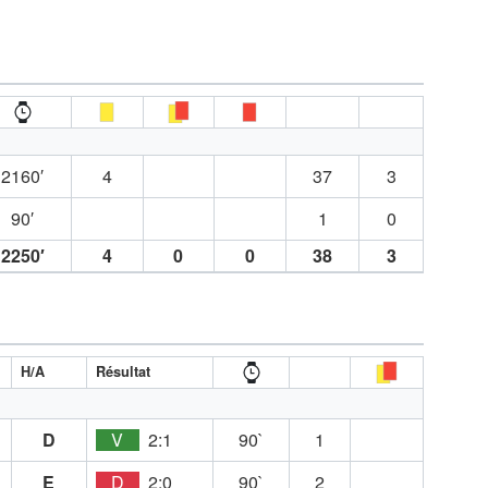
2160′
4
37
3
90′
1
0
2250′
4
0
0
38
3
H/A
Résultat
D
V
2:1
90`
1
E
D
2:0
90`
2