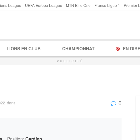
ions League
UEFA Europa League
MTN Elite One
France Ligue 1
Premier 
LIONS EN CLUB
CHAMPIONNAT
EN DIR
PUBLICITÉ
0
022
dans
s
Position:
Gardien