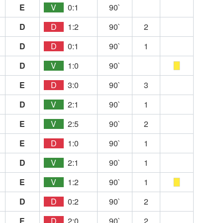
E
V
0:1
90`
D
D
1:2
90`
2
D
D
0:1
90`
1
D
V
1:0
90`
E
D
3:0
90`
3
D
V
2:1
90`
1
E
V
2:5
90`
2
E
D
1:0
90`
1
D
V
2:1
90`
1
E
V
1:2
90`
1
D
D
0:2
90`
2
E
D
2:0
90`
2