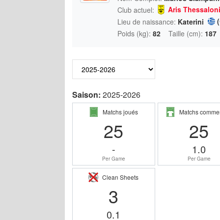
Aris Thessaloni
Club actuel:
Lieu de naissance:
Katerini
Poids (kg):
82
Taille (cm):
187
Saison:
2025-2026
Matchs joués
Matchs comme
25
25
-
1.0
Per Game
Per Game
Clean Sheets
3
0.1