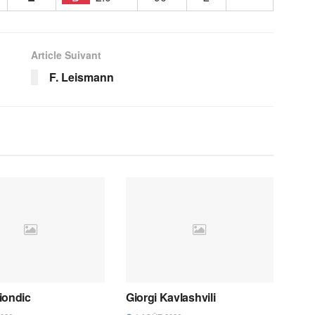
Article Suivant
F. Leismann
iondic
Giorgi Kavlashvili