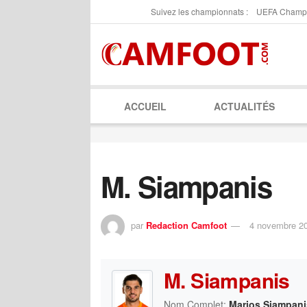
Suivez les championnats :
UEFA Champ
ACCUEIL
ACTUALITÉS
M. Siampanis
par
Redaction Camfoot
4 novembre 2
M. Siampanis
Nom Complet:
Marios Siampani