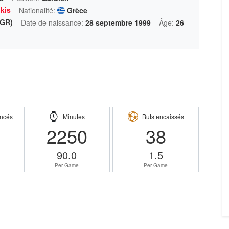
kis
Nationalité:
Grèce
(GR)
Date de naissance:
28 septembre 1999
Âge:
26
ncés
Minutes
Buts encaissés
2250
38
90.0
1.5
Per Game
Per Game