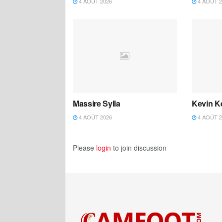
4 AOÛT 2026
4 AOÛT 2
Massire Sylla
Kevin K
4 AOÛT 2026
4 AOÛT 2
Please
login
to join discussion