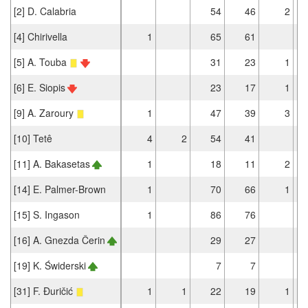
[2] D. Calabria
54
46
2
[4] Chirivella
1
65
61
[5] A. Touba
31
23
1
[6] E. Siopis
23
17
1
[9] A. Zaroury
1
47
39
3
[10] Tetê
4
2
54
41
[11] A. Bakasetas
1
18
11
2
[14] E. Palmer-Brown
1
70
66
1
[15] S. Ingason
1
86
76
[16] A. Gnezda Čerin
29
27
[19] K. Świderski
7
7
[31] F. Đuričić
1
1
22
19
1