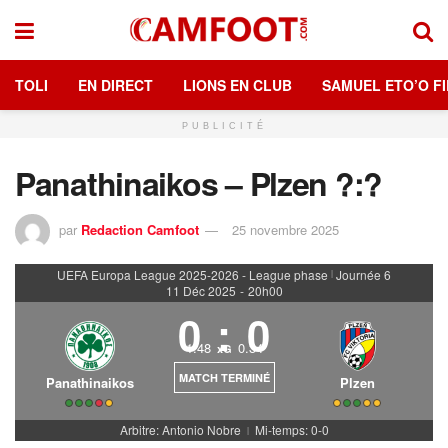
TOLI
EN DIRECT
LIONS EN CLUB
SAMUEL ETO’O FI
PUBLICITÉ
Panathinaikos – Plzen ?:?
par
Redaction Camfoot
25 novembre 2025
UEFA Europa League 2025-2026 - League phase
Journée 6
|
11 Déc 2025
-
20h00
0
:
0
1.48
0.34
xG
MATCH TERMINÉ
Panathinaikos
Plzen
Arbitre: Antonio Nobre
Mi-temps: 0-0
|