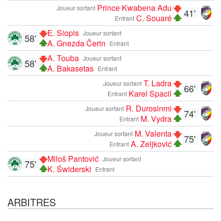
Prince Kwabena Adu
Joueur sortant
41'
C. Souaré
Entrant
E. Siopis
Joueur sortant
58'
A. Gnezda Čerin
Entrant
A. Touba
Joueur sortant
58'
A. Bakasetas
Entrant
T. Ladra
Joueur sortant
66'
Karel Spacil
Entrant
R. Durosinmi
Joueur sortant
74'
M. Vydra
Entrant
M. Valenta
Joueur sortant
75'
A. Zeljković
Entrant
Miloš Pantović
Joueur sortant
75'
K. Świderski
Entrant
ARBITRES