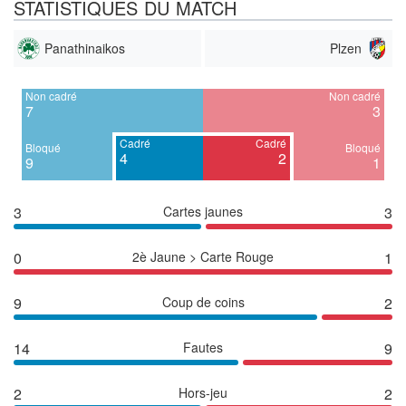
STATISTIQUES DU MATCH
Panathinaikos
Plzen
Non cadré
Non cadré
7
3
Cadré
Cadré
Bloqué
Bloqué
4
2
9
1
3
Cartes jaunes
3
0
2è Jaune > Carte Rouge
1
9
Coup de coins
2
14
Fautes
9
2
Hors-jeu
2