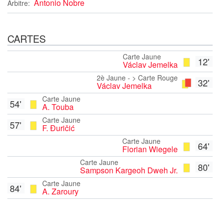
Antonio Nobre
Arbitre:
CARTES
Carte Jaune
12'
Václav Jemelka
2è Jaune - > Carte Rouge
32'
Václav Jemelka
Carte Jaune
54'
A. Touba
Carte Jaune
57'
F. Đuričić
Carte Jaune
64'
Florian Wiegele
Carte Jaune
80'
Sampson Kargeoh Dweh Jr.
Carte Jaune
84'
A. Zaroury