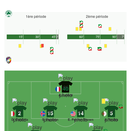
1ère période
2ème période
15'
30'
45'
2'
60'
75'
90'
7'
40
A. Lafont
2
15
14
5
D. Calabria
S. Ingason
E. Palmer-Brown
A. Touba