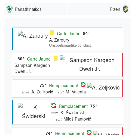
Panathinaikos
Plzen
Carte Jaune
84'
A. Zaroury
Unsportsmanlike conduct
Carte Jaune
80'
Sampson Kargeoh
Dweh Jr.
Remplacement
75'
A. Zeljković
M. Valenta
entre:
sort:
Remplacement
75'
K. Świderski
entre:
Miloš Pantović
sort:
Remplacement
74'