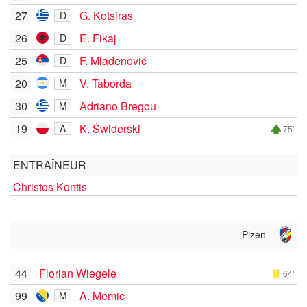
27
G. Kotsiras
D
26
E. Fikaj
D
25
F. Mladenović
D
20
V. Taborda
M
30
Adriano Bregou
M
19
K. Świderski
A
75'
ENTRAÎNEUR
Christos Kontis
Plzen
44
Florian Wiegele
64'
99
A. Memic
M