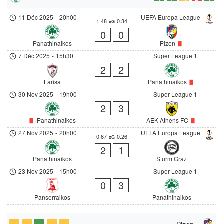
11 Déc 2025
-
20h00
UEFA Europa League
1.48
0.34
xG
0
0
Panathinaikos
Plzen
7 Déc 2025
-
15h30
Super League 1
2
2
Larisa
Panathinaikos
30 Nov 2025
-
19h00
Super League 1
2
3
Panathinaikos
AEK Athens FC
27 Nov 2025
-
20h00
UEFA Europa League
0.67
0.26
xG
2
1
Panathinaikos
Sturm Graz
23 Nov 2025
-
15h00
Super League 1
0
3
Panserraikos
Panathinaikos