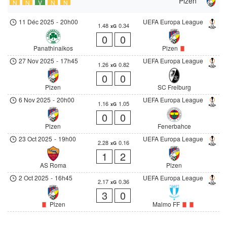
Plzen
N
N
V
N
N
11 Déc 2025
-
20h00
UEFA Europa League
1.48
0.34
xG
0
0
Panathinaikos
Plzen
27 Nov 2025
-
17h45
UEFA Europa League
1.26
0.82
xG
0
0
Plzen
SC Freiburg
6 Nov 2025
-
20h00
UEFA Europa League
1.16
1.05
xG
0
0
Plzen
Fenerbahce
23 Oct 2025
-
19h00
UEFA Europa League
2.28
0.16
xG
1
2
AS Roma
Plzen
2 Oct 2025
-
16h45
UEFA Europa League
2.17
0.36
xG
3
0
Plzen
Malmo FF