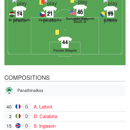
40
14
21
99
Sampson Kargeoh
M. Ghazi Salih
Václav Jemelka
A. Memic
Dweh Jr.
44
Florian Wiegele
COMPOSITIONS
Panathinaikos
40
A. Lafont
G
2
D. Calabria
D
15
S. Ingason
D