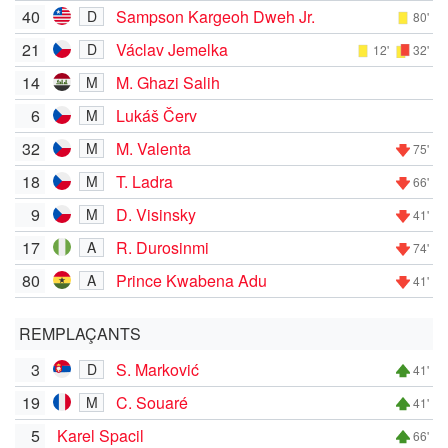
40
Sampson Kargeoh Dweh Jr.
D
80'
21
Václav Jemelka
D
12'
32'
14
M. Ghazi Salih
M
6
Lukáš Červ
M
32
M. Valenta
M
75'
18
T. Ladra
M
66'
9
D. Visinsky
M
41'
17
R. Durosinmi
A
74'
80
Prince Kwabena Adu
A
41'
REMPLAÇANTS
3
S. Marković
D
41'
19
C. Souaré
M
41'
5
Karel Spacil
66'