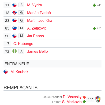
11
M. Vydra
A
74'
13
Marián Tvrdoň
G
23
Martin Jedlička
G
85
A. Zeljković
M
75'
20
Jiri Panos
M
7
C. Kabongo
72
James Bello
A
ENTRAÎNEUR
M. Koubek
REMPLAÇANTS
D. Visinsky
Joueur sortant
41'
S. Marković
Entrant