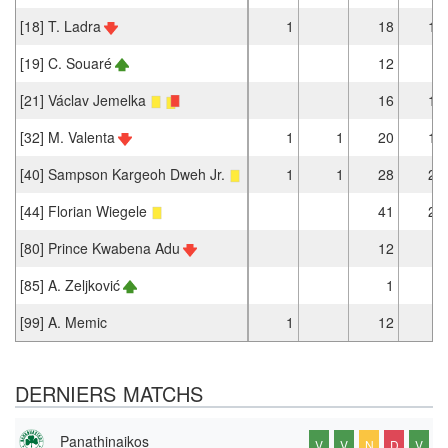
[18] T. Ladra
1
18
14
[19] C. Souaré
12
6
[21] Václav Jemelka
16
14
[32] M. Valenta
1
1
20
15
[40] Sampson Kargeoh Dweh Jr.
1
1
28
20
[44] Florian Wiegele
41
27
[80] Prince Kwabena Adu
12
5
[85] A. Zeljković
1
[99] A. Memic
1
12
8
DERNIERS MATCHS
Panathinaikos
V
V
N
D
V