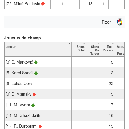
[72] Miloš Pantović
1
1
13
11
Plzen
Joueurs de champ
Joueur
Shots
Shots
Total
Accurat
Total
On
Passes
e
Target
Passes
[3] S. Marković
3
3
[5] Karel Spacil
3
2
[6] Lukáš Červ
22
19
[9] D. Visinsky
9
7
[11] M. Vydra
7
4
[14] M. Ghazi Salih
16
9
[17] R. Durosinmi
15
9