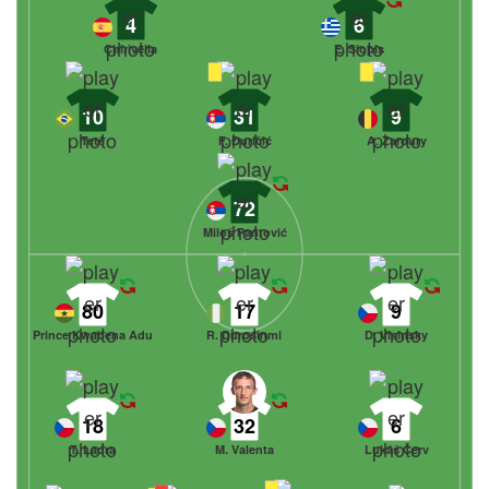
4
6
Chirivella
E. Siopis
10
31
9
Tetê
F. Đuričić
A. Zaroury
72
Miloš Pantović
80
17
9
Prince Kwabena Adu
R. Durosinmi
D. Visinsky
18
32
6
T. Ladra
M. Valenta
Lukáš Červ