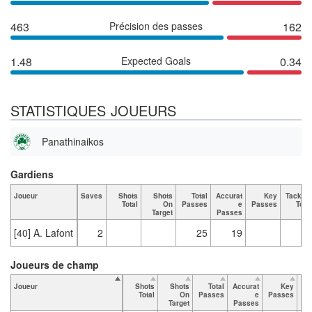
463
Précision des passes
162
1.48
Expected Goals
0.34
STATISTIQUES JOUEURS
Panathinaikos
Gardiens
Joueur
Saves
Shots
Shots
Total
Accurat
Key
Tackles
Total
On
Passes
e
Passes
Total
Target
Passes
[40] A. Lafont
2
25
19
Joueurs de champ
Joueur
Shots
Shots
Total
Accurat
Key
Ta
Total
On
Passes
e
Passes
Target
Passes