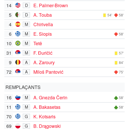
14
E. Palmer-Brown
D
5
A. Touba
D
54'
58'
4
Chirivella
M
6
E. Siopis
M
58'
10
Tetê
M
31
F. Đuričić
M
57'
9
A. Zaroury
A
84'
72
Miloš Pantović
A
75'
REMPLAÇANTS
16
A. Gnezda Čerin
M
58'
11
A. Bakasetas
M
58'
70
K. Kotsaris
G
69
B. Drągowski
G