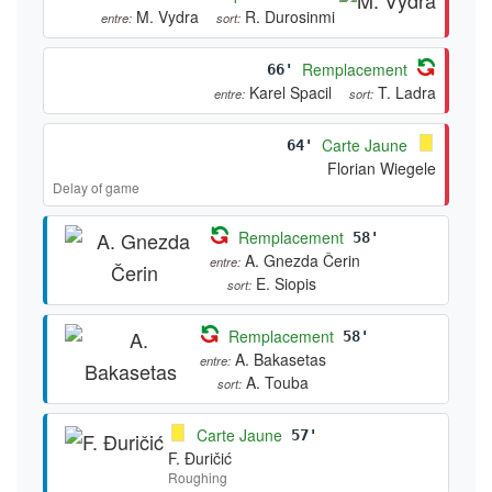
M. Vydra
R. Durosinmi
entre:
sort:
Remplacement
66'
Karel Spacil
T. Ladra
entre:
sort:
Carte Jaune
64'
Florian Wiegele
Delay of game
Remplacement
58'
A. Gnezda Čerin
entre:
E. Siopis
sort:
Remplacement
58'
A. Bakasetas
entre:
A. Touba
sort:
Carte Jaune
57'
F. Đuričić
Roughing