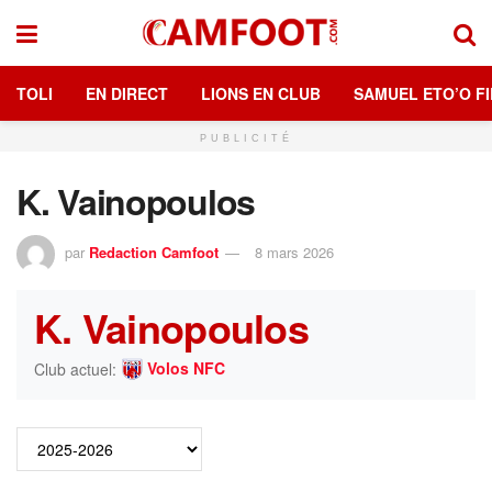
TOLI
EN DIRECT
LIONS EN CLUB
SAMUEL ETO’O FI
PUBLICITÉ
K. Vainopoulos
par
Redaction Camfoot
8 mars 2026
K. Vainopoulos
Volos NFC
Club actuel: