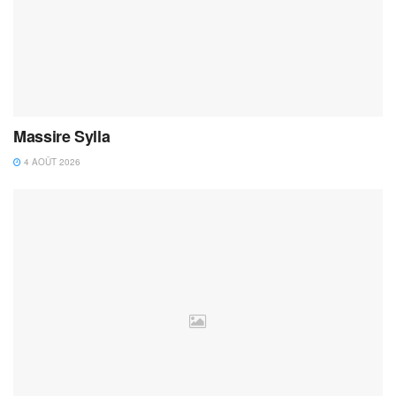
Massire Sylla
4 AOÛT 2026