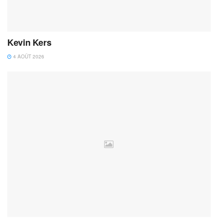
Kevin Kers
4 AOÛT 2026