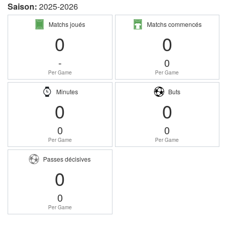
Saison:
2025-2026
Matchs joués
Matchs commencés
0
0
-
0
Per Game
Per Game
Minutes
Buts
0
0
0
0
Per Game
Per Game
Passes décisives
0
0
Per Game