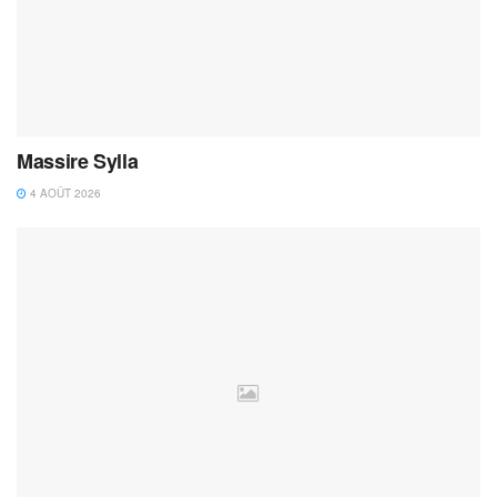
Massire Sylla
4 AOÛT 2026