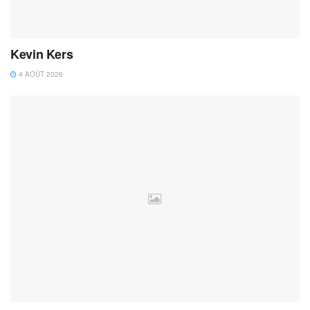
Kevin Kers
4 AOÛT 2026