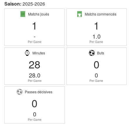
Saison:
2025-2026
Matchs joués
Matchs commencés
1
1
-
1.0
Per Game
Per Game
Minutes
Buts
28
0
28.0
0
Per Game
Per Game
Passes décisives
0
0
Per Game