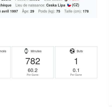
(CZ)
chèque
Lieu de naissance:
Ceska Lipa
4 avril 1997
Âge:
29
Poids (kg):
75
Taille (cm):
178
ncés
Minutes
Buts
782
1
60.2
0.1
Per Game
Per Game