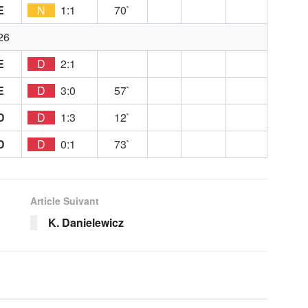
E
N
1:1
70`
26
E
D
2:1
E
D
3:0
57`
D
D
1:3
12`
D
D
0:1
73`
Article Suivant
K. Danielewicz