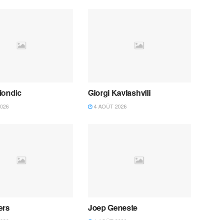
iondic
Giorgi Kavlashvili
026
4 AOÛT 2026
ers
Joep Geneste