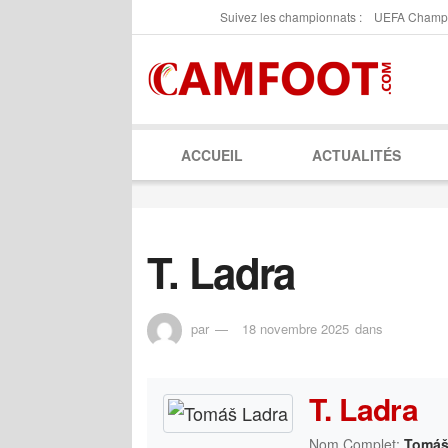
Suivez les championnats :
UEFA Champ
ACCUEIL
ACTUALITÉS
T. Ladra
par
18 novembre 2025
dans
T. Ladra
Nom Complet:
Tomáš