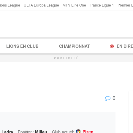
ions League
UEFA Europa League
MTN Elite One
France Ligue 1
Premier 
LIONS EN CLUB
CHAMPIONNAT
EN DIR
PUBLICITÉ
0
Plzen
 Ladra
Position:
Milieu
Club actuel: