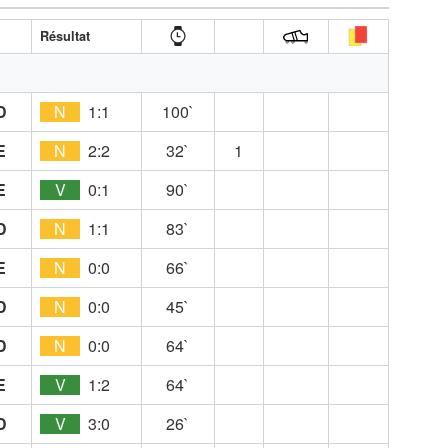
A
Résultat
D
N
1:1
100`
E
N
2:2
32`
1
E
V
0:1
90`
D
N
1:1
83`
E
N
0:0
66`
D
N
0:0
45`
D
N
0:0
64`
E
V
1:2
64`
D
V
3:0
26`