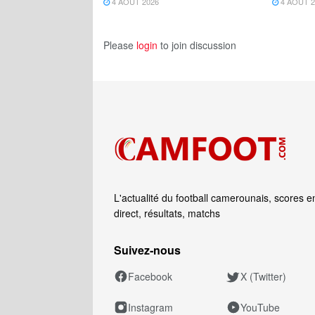
4 AOÛT 2026
4 AOÛT 2
Please
login
to join discussion
L'actualité du football camerounais, scores e
direct, résultats, matchs
Suivez‑nous
Facebook
X (Twitter)
Instagram
YouTube