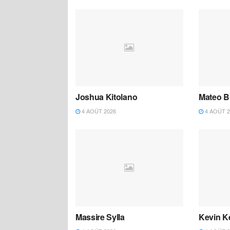
Joshua Kitolano
Mateo B
4 AOÛT 2026
4 AOÛT 2
Massire Sylla
Kevin K