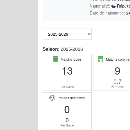
Nationalité:
Rép. t
Date de naissance:
2
Saison:
2025-2026
Matchs joués
Matchs comme
13
9
-
0.7
Per Game
Per Game
Passes décisives
0
0
Per Game