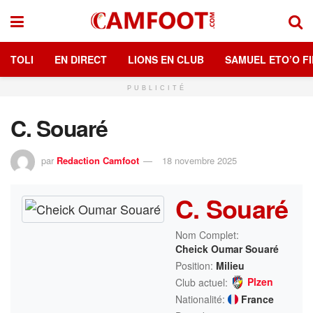
TOLI
EN DIRECT
LIONS EN CLUB
SAMUEL ETO’O FI
PUBLICITÉ
C. Souaré
par
Redaction Camfoot
18 novembre 2025
C. Souaré
Nom Complet:
Cheick Oumar Souaré
Position:
Milieu
Plzen
Club actuel:
Nationalité:
France