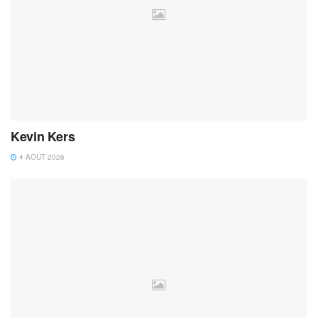
Kevin Kers
4 AOÛT 2026