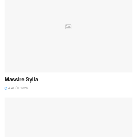
Massire Sylla
4 AOÛT 2026