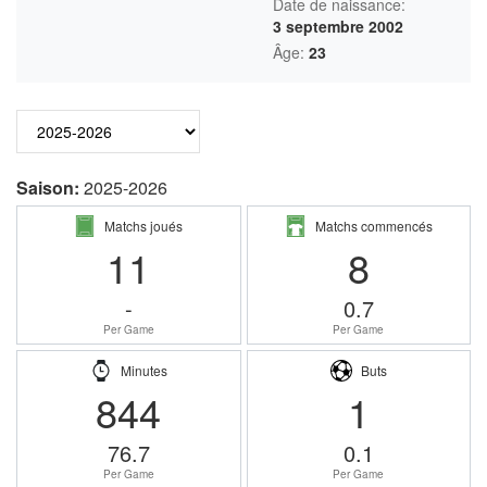
Date de naissance:
3 septembre 2002
Âge:
23
Saison:
2025-2026
Matchs joués
Matchs commencés
11
8
-
0.7
Per Game
Per Game
Minutes
Buts
844
1
76.7
0.1
Per Game
Per Game