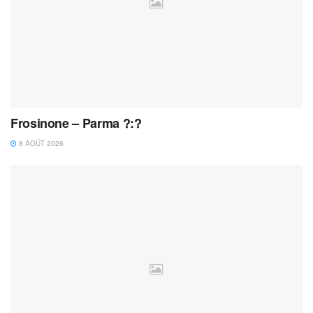
Frosinone – Parma ?:?
8 AOÛT 2026