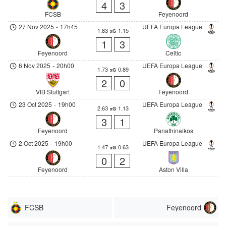
4
3
FCSB
Feyenoord
27 Nov 2025
-
17h45
UEFA Europa League
1.83
1.15
xG
1
3
Feyenoord
Celtic
6 Nov 2025
-
20h00
UEFA Europa League
1.73
0.89
xG
2
0
VfB Stuttgart
Feyenoord
23 Oct 2025
-
19h00
UEFA Europa League
2.63
1.13
xG
3
1
Feyenoord
Panathinaikos
2 Oct 2025
-
19h00
UEFA Europa League
1.47
0.63
xG
0
2
Feyenoord
Aston Villa
FCSB
Feyenoord