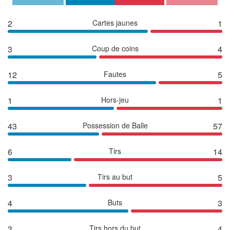
2
Cartes jaunes
1
3
Coup de coins
4
12
Fautes
5
1
Hors-jeu
1
43
Possession de Balle
57
6
Tirs
14
3
Tirs au but
5
4
Buts
3
3
Tirs hors du but
4