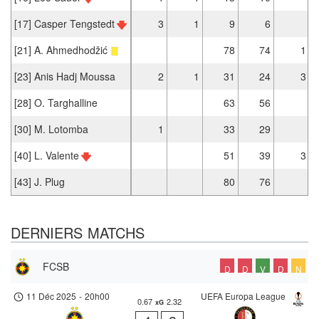
[17] Casper Tengstedt
3
1
9
6
[21] A. Ahmedhodžić
78
74
1
[23] Anis Hadj Moussa
2
1
31
24
3
[28] O. Targhalline
63
56
[30] M. Lotomba
1
33
29
[40] L. Valente
51
39
3
[43] J. Plug
80
76
DERNIERS MATCHS
FCSB
D
D
V
D
N
11 Déc 2025
-
20h00
UEFA Europa League
0.67
2.32
xG