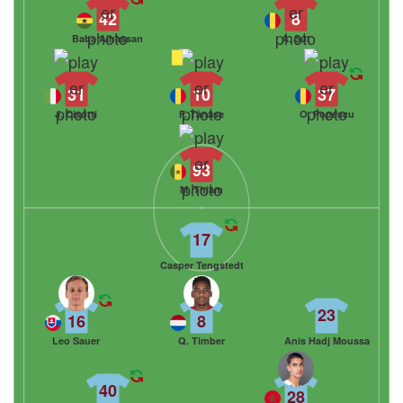
42
8
Baba Alhassan
A. Șut
31
10
37
J. Cisotti
F. Tănase
O. Popescu
93
M. Thiam
17
Casper Tengstedt
23
16
8
Leo Sauer
Q. Timber
Anis Hadj Moussa
40
28