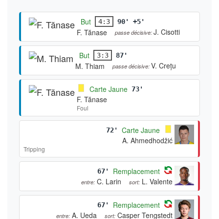
But
4:3
90' +5'
J. Cisotti
F. Tănase
passe décisive:
But
3:3
87'
V. Crețu
M. Thiam
passe décisive:
Carte Jaune
73'
F. Tănase
Foul
Carte Jaune
72'
A. Ahmedhodžić
Tripping
Remplacement
67'
C. Larin
L. Valente
entre:
sort:
Remplacement
67'
A. Ueda
Casper Tengstedt
entre:
sort: