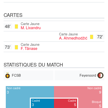
CARTES
Carte Jaune
48'
M. Lixandru
Carte Jaune
72'
A. Ahmedhodžić
Carte Jaune
73'
F. Tănase
STATISTIQUES DU MATCH
FCSB
Feyenoord
Non cadré
Non cadré
3
9
Cadré
Cadré
Bloqué
3
5
5