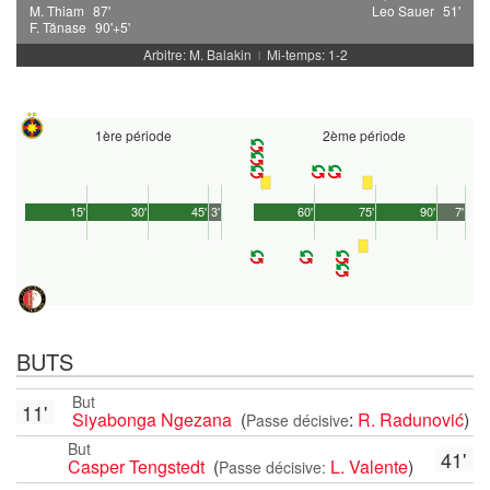
M. Thiam
87'
Leo Sauer
51'
F. Tănase
90'+5'
Arbitre: M. Balakin
Mi-temps: 1-2
|
1ère période
2ème période
15'
30'
45'
3'
60'
75'
90'
7'
BUTS
But
11'
Siyabonga Ngezana
(
:
R. Radunović
)
Passe décisive
But
41'
Casper Tengstedt
(
L. Valente
)
Passe décisive: