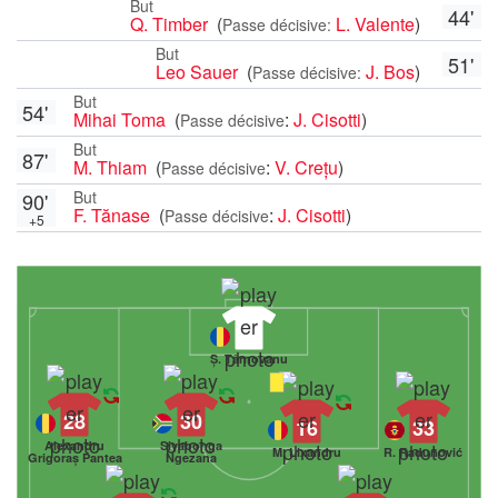
But
44'
Q. Timber
(
L. Valente
)
Passe décisive:
But
51'
Leo Sauer
(
J. Bos
)
Passe décisive:
But
54'
Mihai Toma
(
:
J. Cisotti
)
Passe décisive
But
87'
M. Thiam
(
:
V. Crețu
)
Passe décisive
But
90'
F. Tănase
(
:
J. Cisotti
)
Passe décisive
+5
32
Ș. Târnovanu
28
30
16
33
Alexandru
Siyabonga
M. Lixandru
R. Radunović
Grigoraș Pantea
Ngezana