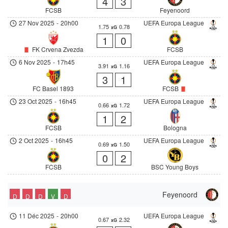
4
3
FCSB
Feyenoord
27 Nov 2025
-
20h00
UEFA Europa League
1.75
0.78
xG
1
0
FK Crvena Zvezda
FCSB
6 Nov 2025
-
17h45
UEFA Europa League
3.91
1.16
xG
3
1
FC Basel 1893
FCSB
23 Oct 2025
-
16h45
UEFA Europa League
0.66
1.72
xG
1
2
FCSB
Bologna
2 Oct 2025
-
16h45
UEFA Europa League
0.69
1.50
xG
0
2
FCSB
BSC Young Boys
Feyenoord
D
D
D
V
D
11 Déc 2025
-
20h00
UEFA Europa League
0.67
2.32
xG