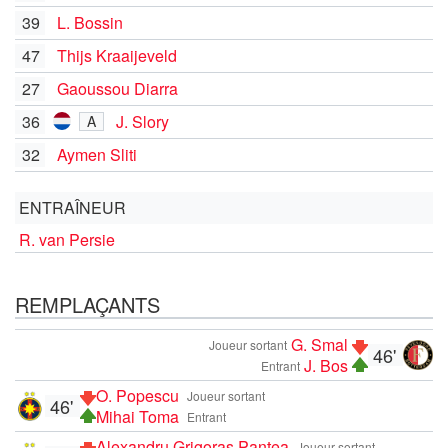
39
L. Bossin
47
Thijs Kraaijeveld
27
Gaoussou Diarra
36
J. Slory
A
32
Aymen Sliti
ENTRAÎNEUR
R. van Persie
REMPLAÇANTS
G. Smal
Joueur sortant
46'
J. Bos
Entrant
O. Popescu
Joueur sortant
46'
Mihai Toma
Entrant
Alexandru Grigoraș Pantea
Joueur sortant