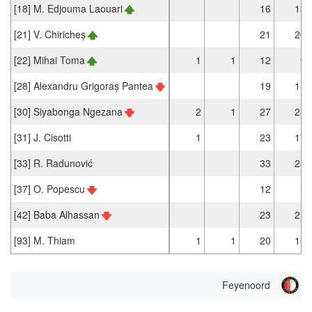
[18] M. Edjouma Laouari
16
13
[21] V. Chiricheș
21
20
[22] Mihai Toma
1
1
12
9
[28] Alexandru Grigoraș Pantea
19
15
[30] Siyabonga Ngezana
2
1
27
24
[31] J. Cisotti
1
23
17
[33] R. Radunović
33
25
[37] O. Popescu
12
7
[42] Baba Alhassan
23
21
[93] M. Thiam
1
1
20
16
Feyenoord