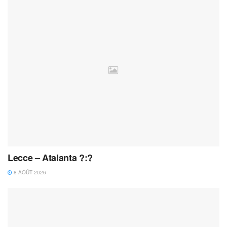
Lecce – Atalanta ?:?
8 AOÛT 2026