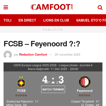
TOLI
EN DIRECT
LIONS EN CLUB
SAMUEL ETO’O FI
PUBLICITÉ
FCSB – Feyenoord ?:?
par
Redaction Camfoot
25 novembre 2025
UEFA Europa League 2025-2026 - League phase
Journée 6
|
Arena Naţională
11 Déc 2025
-
20h00
|
4
:
3
0.67
2.32
xG
MATCH TERMINÉ
FCSB
Feyenoord
Siyabonga Ngezana
11'
Casper Tengstedt
41'
Mihai Toma
54'
Q. Timber
44'