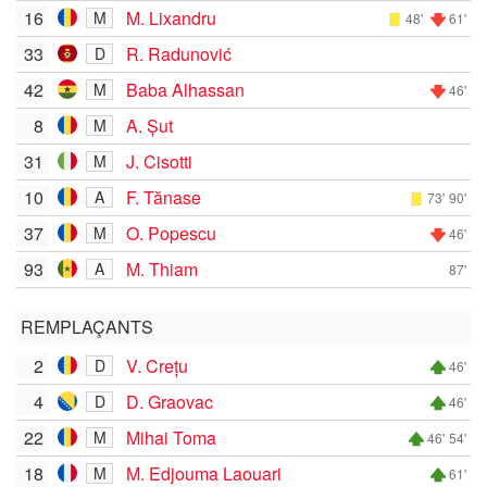
16
M. Lixandru
M
48'
61'
33
R. Radunović
D
42
Baba Alhassan
M
46'
8
A. Șut
M
31
J. Cisotti
M
10
F. Tănase
A
73'
90'
37
O. Popescu
M
46'
93
M. Thiam
A
87'
REMPLAÇANTS
2
V. Crețu
D
46'
4
D. Graovac
D
46'
22
Mihai Toma
M
46'
54'
18
M. Edjouma Laouari
M
61'