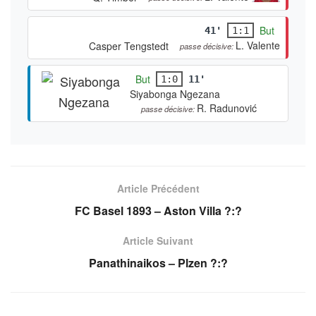
But
41'
1:1
L. Valente
Casper Tengstedt
passe décisive:
But
1:0
11'
Siyabonga Ngezana
R. Radunović
passe décisive:
Article Précédent
FC Basel 1893 – Aston Villa ?:?
Article Suivant
Panathinaikos – Plzen ?:?