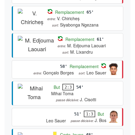
Remplacement
65'
V. Chiricheș
entre:
Siyabonga Ngezana
sort:
Remplacement
61'
M. Edjouma Laouari
entre:
M. Lixandru
sort:
Remplacement
58'
Gonçalo Borges
Leo Sauer
entre:
sort:
But
2:3
54'
Mihai Toma
J. Cisotti
passe décisive:
But
51'
1:3
J. Bos
Leo Sauer
passe décisive:
Carte Jaune
48'