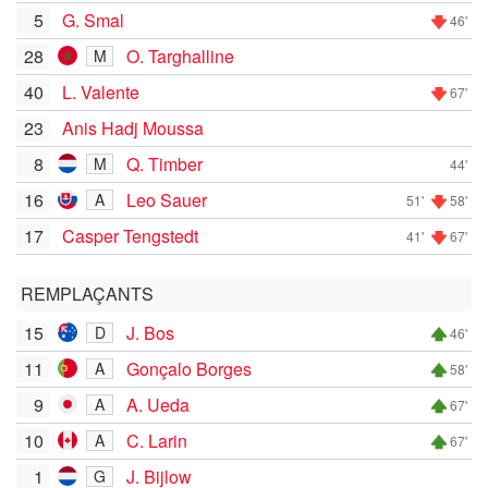
5
G. Smal
46'
28
O. Targhalline
M
40
L. Valente
67'
23
Anis Hadj Moussa
8
Q. Timber
M
44'
16
Leo Sauer
A
51'
58'
17
Casper Tengstedt
41'
67'
REMPLAÇANTS
15
J. Bos
D
46'
11
Gonçalo Borges
A
58'
9
A. Ueda
A
67'
10
C. Larin
A
67'
1
J. Bijlow
G