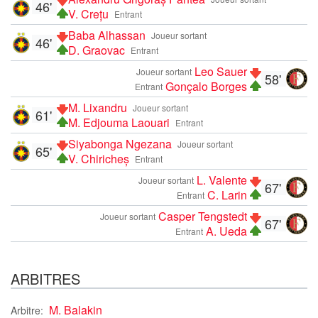
46'
V. Crețu
Entrant
Baba Alhassan
Joueur sortant
46'
D. Graovac
Entrant
Leo Sauer
Joueur sortant
58'
Gonçalo Borges
Entrant
M. Lixandru
Joueur sortant
61'
M. Edjouma Laouari
Entrant
Siyabonga Ngezana
Joueur sortant
65'
V. Chiricheș
Entrant
L. Valente
Joueur sortant
67'
C. Larin
Entrant
Casper Tengstedt
Joueur sortant
67'
A. Ueda
Entrant
ARBITRES
M. Balakin
Arbitre: