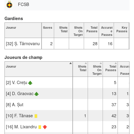
FCSB
Gardiens
Joueur
Saves
Shots
Shots
Total
Accurat
Key
T
Total
On
Passes
e
Passes
Target
Passes
[32] Ș. Târnovanu
2
28
16
Joueurs de champ
Joueur
Shots
Shots
Total
Accurat
Total
On
Passes
e
Target
Passes
[2] V. Crețu
5
5
[4] D. Graovac
13
12
[8] A. Șut
37
34
[10] F. Tănase
1
42
30
[16] M. Lixandru
23
20