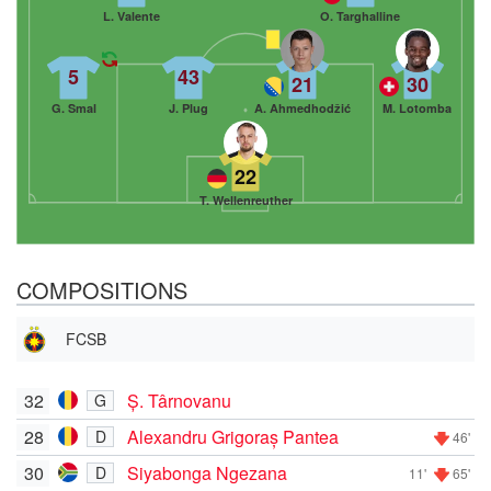
L. Valente
O. Targhalline
5
43
21
30
G. Smal
J. Plug
A. Ahmedhodžić
M. Lotomba
22
T. Wellenreuther
COMPOSITIONS
FCSB
32
Ș. Târnovanu
G
28
Alexandru Grigoraș Pantea
D
46'
30
Siyabonga Ngezana
D
11'
65'