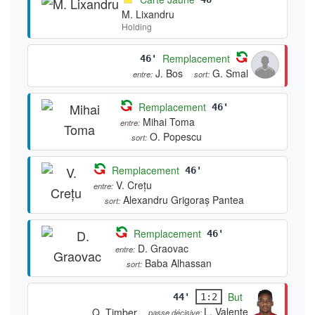
M. Lixandru
Holding
Remplacement
46'
J. Bos
G. Smal
entre:
sort:
Remplacement
46'
Mihai Toma
entre:
O. Popescu
sort:
Remplacement
46'
V. Crețu
entre:
Alexandru Grigoraș Pantea
sort:
Remplacement
46'
D. Graovac
entre:
Baba Alhassan
sort:
But
44'
1:2
L. Valente
Q. Timber
passe décisive: