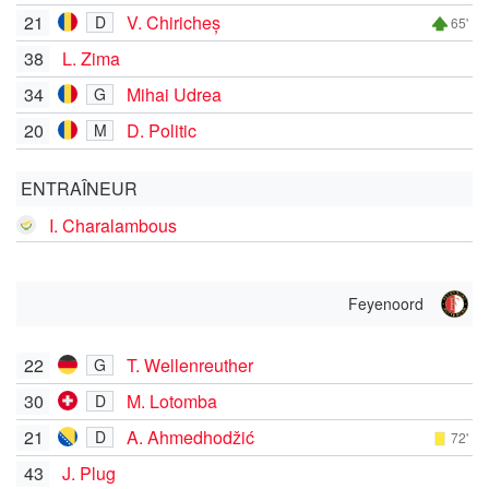
21
V. Chiricheș
D
65'
38
L. Zima
34
Mihai Udrea
G
20
D. Politic
M
ENTRAÎNEUR
I. Charalambous
Feyenoord
22
T. Wellenreuther
G
30
M. Lotomba
D
21
A. Ahmedhodžić
D
72'
43
J. Plug