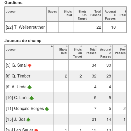
Gardiens
Joueur
Saves
Shots
Shots
Total
Accurat
Key
Total
On
Passes
e
Passes
Target
Passes
[22] T. Wellenreuther
22
18
Joueurs de champ
Joueur
Shots
Shots
Total
Accurat
Key
T
Total
On
Passes
e
Passes
Target
Passes
[5] G. Smal
34
30
[8] Q. Timber
2
2
32
28
[9] A. Ueda
4
4
[10] C. Larin
5
5
[11] Gonçalo Borges
7
5
2
[15] J. Bos
21
14
1
[16] Leo Sauer
1
1
13
10