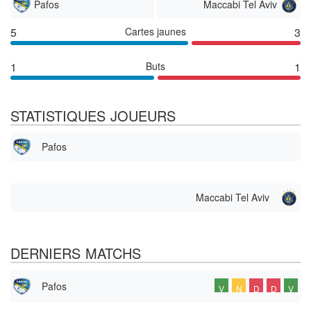
Pafos
Maccabi Tel Aviv
5
Cartes jaunes
3
1
Buts
1
STATISTIQUES JOUEURS
Pafos
Maccabi Tel Aviv
DERNIERS MATCHS
Pafos
V
N
D
D
V