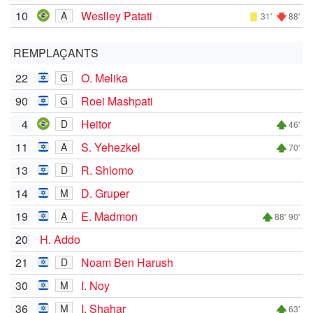
10
Weslley Patati
A
31'
88'
REMPLAÇANTS
22
O. Melika
G
90
Roei Mashpati
G
4
Heitor
D
46'
11
S. Yehezkel
A
70'
13
R. Shlomo
D
14
D. Gruper
M
19
E. Madmon
A
88'
90'
20
H. Addo
21
Noam Ben Harush
D
30
I. Noy
M
36
I. Shahar
M
63'