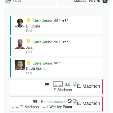
Pafos
Maccabi Tel Aviv
Carte Jaune
90' +7'
D. Quina
Foul
Carte Jaune
90' +6'
Jajá
Foul
Carte Jaune
90'
David Goldar
Foul
But
90'
1:1
E. Madmon
Remplacement
88'
E. Madmon
Weslley Patati
entre:
sort: