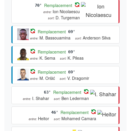
Remplacement
70'
Ion Nicolaescu
entre:
D. Turgeman
sort:
Remplacement
69'
M. Bassouamina
Anderson Silva
entre:
sort:
Remplacement
69'
K. Sema
K. Pileas
entre:
sort:
Remplacement
69'
M. Oršić
V. Dragomir
entre:
sort:
Remplacement
63'
I. Shahar
Ben Lederman
entre:
sort:
Remplacement
46'
Heitor
Mohamed Camara
entre:
sort: