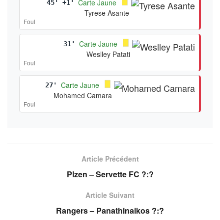
Carte Jaune
45' +1'
Tyrese Asante
Foul
Carte Jaune
31'
Weslley Patati
Foul
Carte Jaune
27'
Mohamed Camara
Foul
Article Précédent
Plzen – Servette FC ?:?
Article Suivant
Rangers – Panathinaikos ?:?