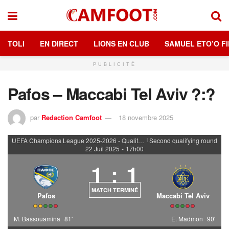
TOLI
EN DIRECT
LIONS EN CLUB
SAMUEL ETO’O FI
PUBLICITÉ
Pafos – Maccabi Tel Aviv ?:?
par
Redaction Camfoot
18 novembre 2025
UEFA Champions League 2025-2026 - Qualifying rounds
Second qualifying round
|
22 Juil 2025
-
17h00
1
:
1
MATCH TERMINÉ
Pafos
Maccabi Tel Aviv
M. Bassouamina
81'
E. Madmon
90'