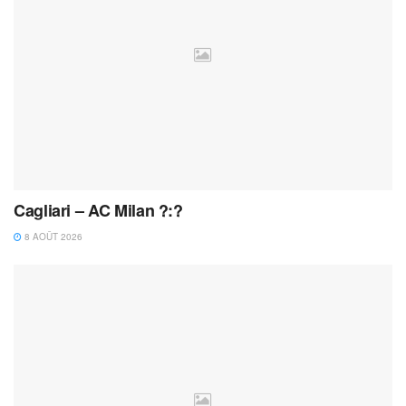
Cagliari – AC Milan ?:?
8 AOÛT 2026