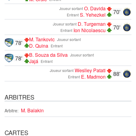
O. Davida
Joueur sortant
70'
S. Yehezkel
Entrant
D. Turgeman
Joueur sortant
70'
Ion Nicolaescu
Entrant
M. Tankovic
Joueur sortant
78'
D. Quina
Entrant
B. Souza da Silva
Joueur sortant
78'
Jajá
Entrant
Weslley Patati
Joueur sortant
88'
E. Madmon
Entrant
ARBITRES
M. Balakin
Arbitre:
CARTES