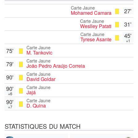
Carte Jaune
27'
Mohamed Camara
Carte Jaune
31'
Weslley Patati
Carte Jaune
45'
Tyrese Asante
+1
Carte Jaune
75'
M. Tankovic
Carte Jaune
79'
João Pedro Araújo Correia
Carte Jaune
90'
David Goldar
Carte Jaune
90'
Jajá
+6
Carte Jaune
90'
D. Quina
+7
STATISTIQUES DU MATCH