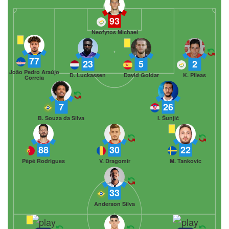
93
Neofytos Michael
77
23
5
2
João Pedro Araújo
D. Luckassen
David Goldar
K. Pileas
Correia
7
26
B. Souza da Silva
I. Šunjić
88
30
22
Pêpê Rodrigues
V. Dragomir
M. Tankovic
33
Anderson Silva