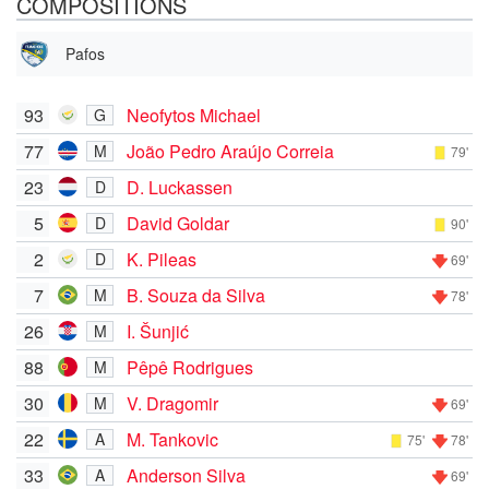
COMPOSITIONS
Pafos
93
Neofytos Michael
G
77
João Pedro Araújo Correia
M
79'
23
D. Luckassen
D
5
David Goldar
D
90'
2
K. Pileas
D
69'
7
B. Souza da Silva
M
78'
26
I. Šunjić
M
88
Pêpê Rodrigues
M
30
V. Dragomir
M
69'
22
M. Tankovic
A
75'
78'
33
Anderson Silva
A
69'