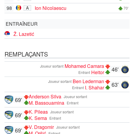
98
Ion Nicolaescu
A
70'
ENTRAÎNEUR
Ž. Lazetić
REMPLAÇANTS
Mohamed Camara
Joueur sortant
46'
Heitor
Entrant
Ben Lederman
Joueur sortant
63'
I. Shahar
Entrant
Anderson Silva
Joueur sortant
69'
M. Bassouamina
Entrant
K. Pileas
Joueur sortant
69'
K. Sema
Entrant
V. Dragomir
Joueur sortant
69'
M. Oršić
Entrant