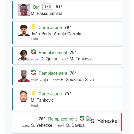
But
1:0
81'
M. Bassouamina
Carte Jaune
79'
João Pedro Araújo Correia
Foul
Remplacement
78'
D. Quina
M. Tankovic
entre:
sort:
Remplacement
78'
Jajá
B. Souza da Silva
entre:
sort:
Carte Jaune
75'
M. Tankovic
Foul
Remplacement
70'
S. Yehezkel
O. Davida
entre:
sort: