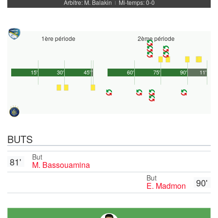
Arbitre: M. Balakin
Mi-temps: 0-0
|
1ère période
2ème période
15'
30'
45'
1'
60'
75'
90'
11'
BUTS
But
81'
M. Bassouamina
But
90'
E. Madmon