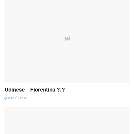
Udinese – Fiorentina ?:?
8 AOÛT 2026