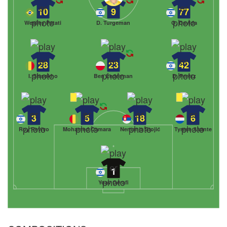
10
9
77
Weslley Patati
D. Turgeman
O. Davida
28
23
42
I. Sissokho
Ben Lederman
D. Peretz
3
5
18
6
Roy Revivo
Mohamed Camara
Nemanja Stojić
Tyrese Asante
1
Yoav Gerafi