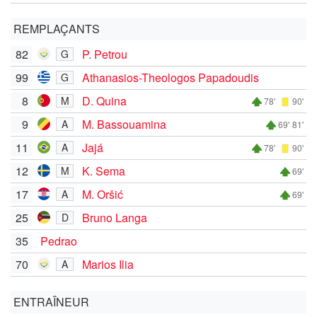
REMPLAÇANTS
82
P. Petrou
G
99
Athanasios-Theologos Papadoudis
G
8
D. Quina
M
78'
90'
9
M. Bassouamina
A
69'
81'
11
Jajá
A
78'
90'
12
K. Sema
M
69'
17
M. Oršić
A
69'
25
Bruno Langa
D
35
Pedrao
70
Marios Ilia
A
ENTRAÎNEUR