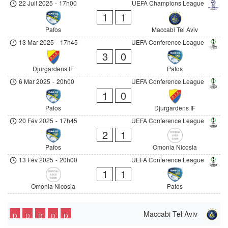
22 Juil 2025
-
17h00
UEFA Champions League
1
1
Pafos
Maccabi Tel Aviv
13 Mar 2025
-
17h45
UEFA Conference League
3
0
Djurgardens IF
Pafos
6 Mar 2025
-
20h00
UEFA Conference League
1
0
Pafos
Djurgardens IF
20 Fév 2025
-
17h45
UEFA Conference League
2
1
Pafos
Omonia Nicosia
13 Fév 2025
-
20h00
UEFA Conference League
1
1
Omonia Nicosia
Pafos
Maccabi Tel Aviv
D
D
D
D
D