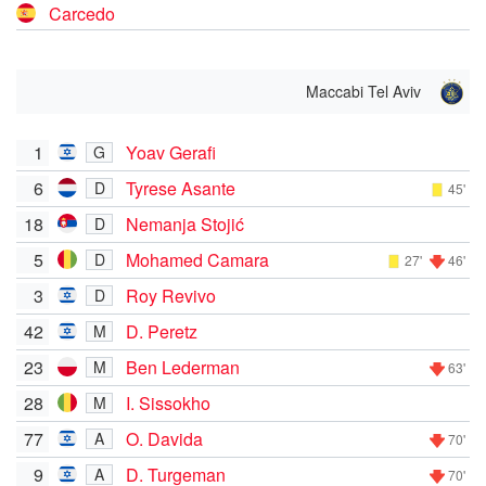
Carcedo
Maccabi Tel Aviv
1
Yoav Gerafi
G
6
Tyrese Asante
D
45'
18
Nemanja Stojić
D
5
Mohamed Camara
D
27'
46'
3
Roy Revivo
D
42
D. Peretz
M
23
Ben Lederman
M
63'
28
I. Sissokho
M
77
O. Davida
A
70'
9
D. Turgeman
A
70'