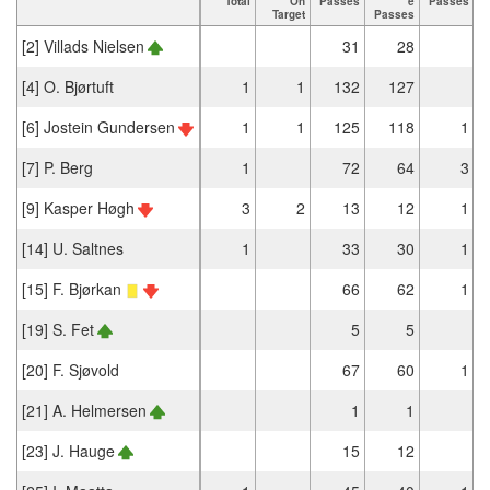
Total
On
Passes
e
Passes
Target
Passes
[2] Villads Nielsen
31
28
[4] O. Bjørtuft
1
1
132
127
[6] Jostein Gundersen
1
1
125
118
1
[7] P. Berg
1
72
64
3
[9] Kasper Høgh
3
2
13
12
1
[14] U. Saltnes
1
33
30
1
[15] F. Bjørkan
66
62
1
[19] S. Fet
5
5
[20] F. Sjøvold
67
60
1
[21] A. Helmersen
1
1
[23] J. Hauge
15
12