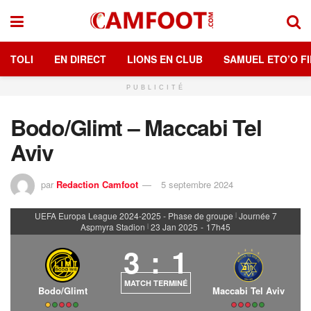
TOLI
EN DIRECT
LIONS EN CLUB
SAMUEL ETO’O FI
PUBLICITÉ
Bodo/Glimt – Maccabi Tel
Aviv
par
Redaction Camfoot
5 septembre 2024
UEFA Europa League 2024-2025 - Phase de groupe
Journée 7
|
Aspmyra Stadion
23 Jan 2025
-
17h45
|
3
:
1
MATCH TERMINÉ
Bodo/Glimt
Maccabi Tel Aviv