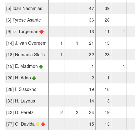
[5] Idan Nachmias
47
39
[6] Tyrese Asante
36
28
[9] D. Turgeman
13
11
1
[14] J. van Overeem
1
1
21
13
[18] Nemanja Stojić
1
32
28
[19] E. Madmon
1
1
[20] H. Addo
2
1
[28] I. Sissokho
19
16
[33] H. Layous
14
13
[42] D. Peretz
2
2
24
19
[77] O. Davida
15
13