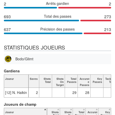
2
Arrêts gardien
2
693
Total des passes
273
637
Précision des passes
213
STATISTIQUES JOUEURS
Bodo/Glimt
Gardiens
Joueur
Saves
Shots
Shots
Total
Accurat
Key
Tackles
Total
On
Passes
e
Passes
Total
Target
Passes
[12] N. Haikin
2
29
28
Joueurs de champ
Joueur
Shots
Shots
Total
Accurat
Key
T