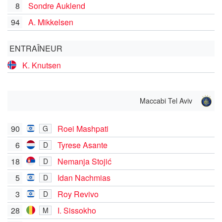
8
Sondre Auklend
94
A. Mikkelsen
ENTRAÎNEUR
K. Knutsen
Maccabi Tel Aviv
90
Roei Mashpati
G
6
Tyrese Asante
D
18
Nemanja Stojić
D
5
Idan Nachmias
D
3
Roy Revivo
D
28
I. Sissokho
M