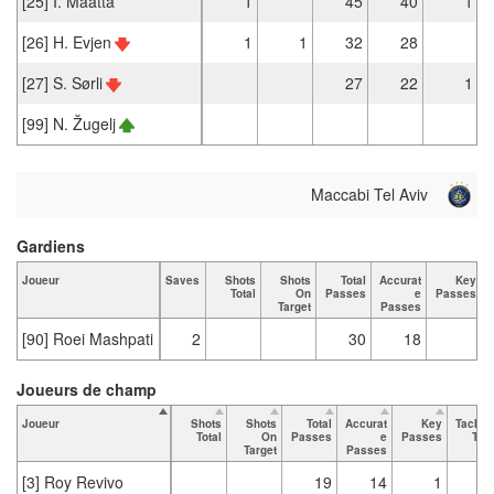
[25] I. Maatta
1
45
40
1
[26] H. Evjen
1
1
32
28
[27] S. Sørli
27
22
1
[99] N. Žugelj
Maccabi Tel Aviv
Gardiens
Joueur
Saves
Shots
Shots
Total
Accurat
Key
Total
On
Passes
e
Passes
Target
Passes
[90] Roei Mashpati
2
30
18
Joueurs de champ
Joueur
Shots
Shots
Total
Accurat
Key
Tackle
Total
On
Passes
e
Passes
Tota
Target
Passes
[3] Roy Revivo
19
14
1