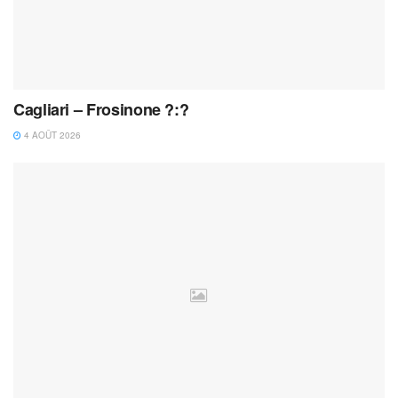
Cagliari – Frosinone ?:?
4 AOÛT 2026