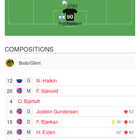
90
Roei Mashpati
COMPOSITIONS
Bodo/Glimt
12
N. Haikin
G
20
F. Sjøvold
M
4
O. Bjørtuft
6
Jostein Gundersen
D
63'
15
F. Bjørkan
D
56'
63'
26
H. Evjen
M
62'
82'