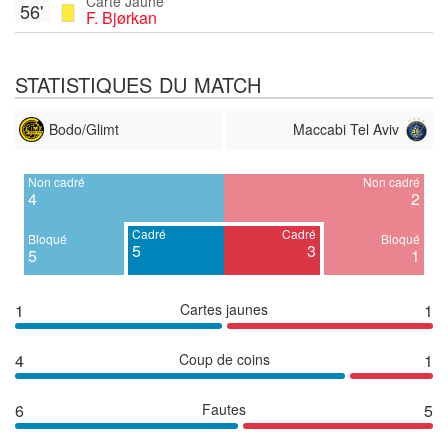
Carte Jaune
56'
F. Bjørkan
STATISTIQUES DU MATCH
Bodo/Glimt
Maccabi Tel Aviv
Non cadré
Non cadré
4
2
Cadré
Cadré
Bloqué
Bloqué
5
3
5
1
1
Cartes jaunes
1
4
Coup de coins
1
6
Fautes
5