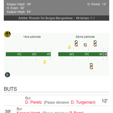
Kasper Høgh
39'
D. Peretz
12'
H. Evjen
62'
Kasper Høgh
64'
Arbitre: Ricardo De Burgos Bengoetxea
Mi-temps: 1-1
|
1ère période
2ème période
15'
30'
45'
60'
75'
90'
4'
BUTS
But
12'
D. Peretz
(
D. Turgeman
)
Passe décisive:
But
39'
Kasper Høgh
(
:
P. Berg
)
Passe décisive