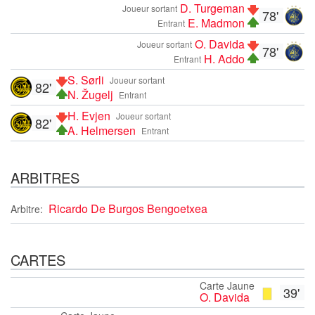
D. Turgeman
Joueur sortant
78'
E. Madmon
Entrant
O. Davida
Joueur sortant
78'
H. Addo
Entrant
S. Sørli
Joueur sortant
82'
N. Žugelj
Entrant
H. Evjen
Joueur sortant
82'
A. Helmersen
Entrant
ARBITRES
Ricardo De Burgos Bengoetxea
Arbitre:
CARTES
Carte Jaune
39'
O. Davida