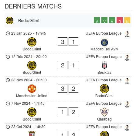
DERNIERS MATCHS
Bodo/Glimt
V
V
V
D
N
23 Jan 2025
-
17h45
UEFA Europa League
3
1
Bodo/Glimt
Maccabi Tel Aviv
12 Déc 2024
-
20h00
UEFA Europa League
2
1
Bodo/Glimt
Besiktas
28 Nov 2024
-
20h00
UEFA Europa League
3
2
Manchester United
Bodo/Glimt
7 Nov 2024
-
17h45
UEFA Europa League
1
2
Bodo/Glimt
Qarabag
23 Oct 2024
-
14h30
UEFA Europa League
1
2