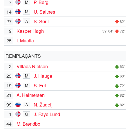
7
P. Berg
M
14
U. Saltnes
M
27
S. Sørli
A
82'
9
Kasper Høgh
39'
64'
72'
25
I. Maatta
REMPLAÇANTS
2
Villads Nielsen
63'
23
J. Hauge
M
63'
19
S. Fet
M
72'
21
A. Helmersen
82'
99
N. Žugelj
A
82'
1
J. Faye Lund
G
44
M. Brøndbo