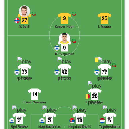
9
25
27
S. Sørli
Kasper Høgh
I. Maatta
9
D. Turgeman
33
42
77
H. Layous
D. Peretz
O. Davida
14
28
J. van Overeem
I. Sissokho
3
5
18
6
Roy Revivo
Idan Nachmias
Nemanja Stojić
Tyrese Asante