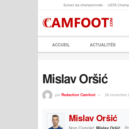
Suivez les championnats :
UEFA Champ
ACCUEIL
ACTUALITÉS
Mislav Oršić
par
Redaction Camfoot
28 novembre 
Mislav Oršić
Nom Complet:
Mislav Oršić
Po