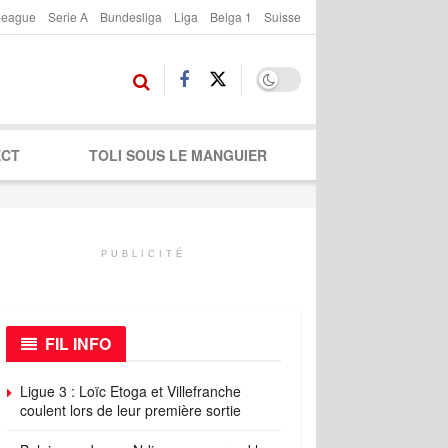
League
Serie A
Bundesliga
Liga
Belga 1
Suisse
ECT
TOLI SOUS LE MANGUIER
PUBLICITÉ
FIL INFO
Ligue 3 : Loïc Etoga et Villefranche
coulent lors de leur première sortie