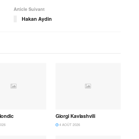
Article Suivant
Hakan Aydin
iondic
Giorgi Kavlashvili
026
4 AOÛT 2026