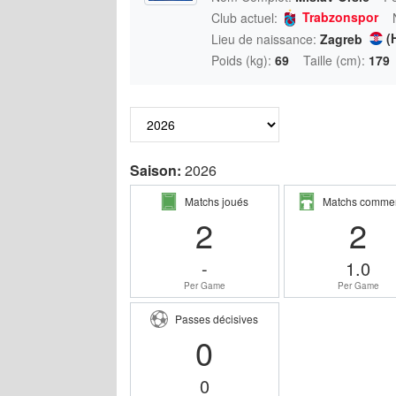
Trabzonspor
Club actuel:
(
Lieu de naissance:
Zagreb
Poids (kg):
69
Taille (cm):
179
Saison:
2026
Matchs joués
Matchs comme
2
2
-
1.0
Per Game
Per Game
Passes décisives
0
0