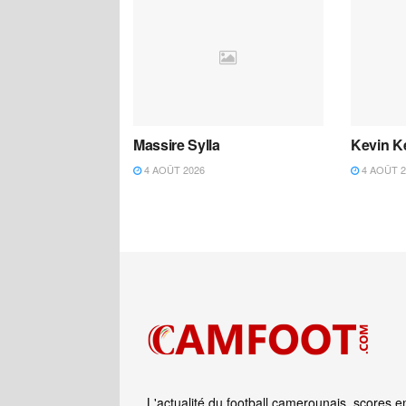
Massire Sylla
Kevin K
4 AOÛT 2026
4 AOÛT 2
L'actualité du football camerounais, scores e