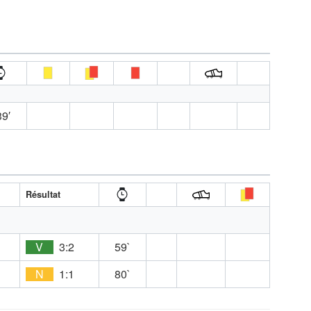
9′
Résultat
D
V
3:2
59`
E
N
1:1
80`