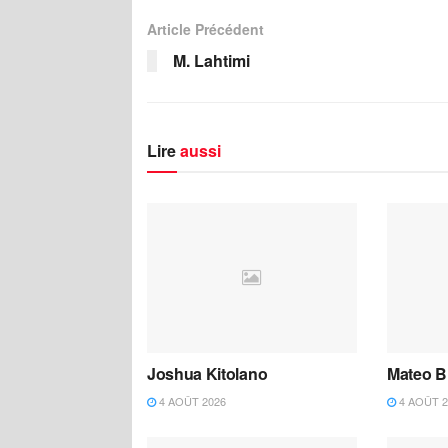
Article Précédent
M. Lahtimi
Lire
aussi
Joshua Kitolano
Mateo B
4 AOÛT 2026
4 AOÛT 2