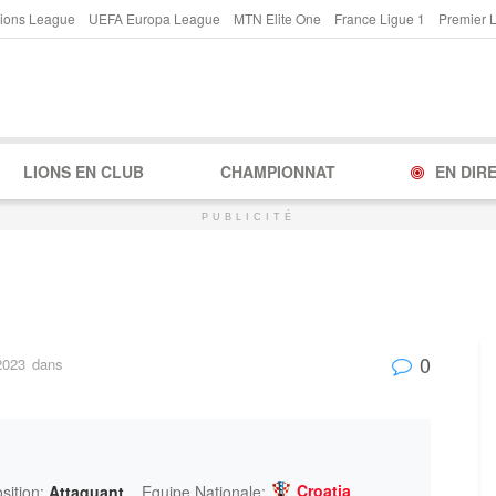
ions League
UEFA Europa League
MTN Elite One
France Ligue 1
Premier 
LIONS EN CLUB
CHAMPIONNAT
EN DIR
PUBLICITÉ
0
2023
dans
Croatia
sition:
Attaquant
Equipe Nationale: