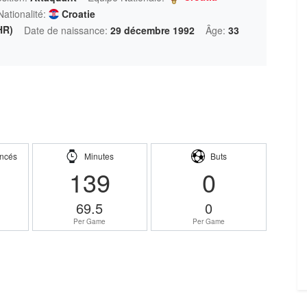
Nationalité:
Croatie
HR)
Date de naissance:
29 décembre 1992
Âge:
33
ncés
Minutes
Buts
139
0
69.5
0
Per Game
Per Game