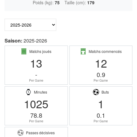
Poids (kg):
75
Taille (cm):
179
Saison:
2025-2026
Matchs joués
Matchs commencés
13
12
-
0.9
Per Game
Per Game
Minutes
Buts
1025
1
78.8
0.1
Per Game
Per Game
Passes décisives