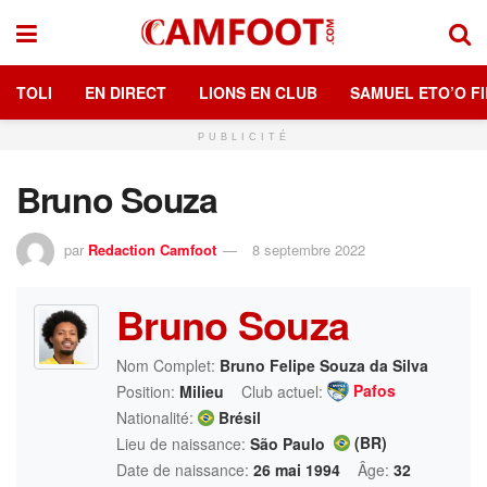
TOLI
EN DIRECT
LIONS EN CLUB
SAMUEL ETO’O FI
PUBLICITÉ
Bruno Souza
par
Redaction Camfoot
8 septembre 2022
Bruno Souza
Nom Complet:
Bruno Felipe Souza da Silva
Pafos
Position:
Milieu
Club actuel:
Nationalité:
Brésil
(BR)
Lieu de naissance:
São Paulo
Date de naissance:
26 mai 1994
Âge:
32