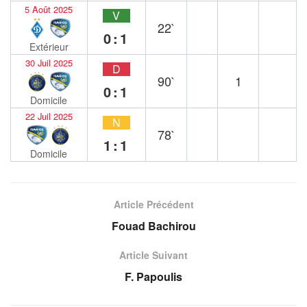
5 Août 2025
V
22`
0:1
Extérieur
30 Juil 2025
D
90`
1
0:1
Domicile
22 Juil 2025
N
78`
1:1
Domicile
Article Précédent
Fouad Bachirou
Article Suivant
F. Papoulis