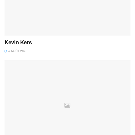
Kevin Kers
4 AOÛT 2026