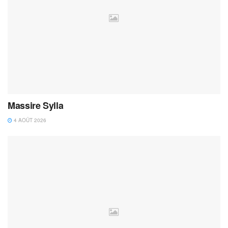
Massire Sylla
4 AOÛT 2026