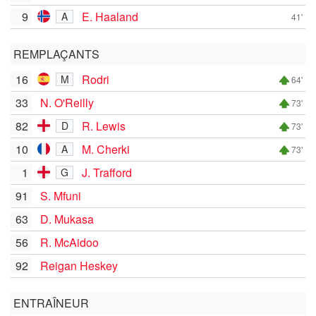
9
E. Haaland
A
41'
REMPLAÇANTS
16
Rodri
M
64'
33
N. O'Reilly
73'
82
R. Lewis
D
73'
10
M. Cherki
A
73'
1
J. Trafford
G
91
S. Mfuni
63
D. Mukasa
56
R. McAidoo
92
Reigan Heskey
ENTRAÎNEUR