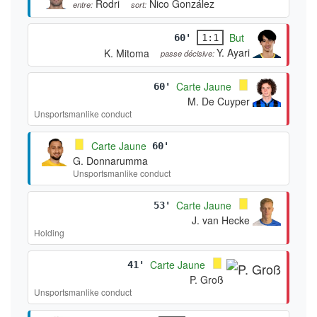
Rodri
Nico González
entre:
sort:
But
60'
1:1
Y. Ayari
K. Mitoma
passe décisive:
Carte Jaune
60'
M. De Cuyper
Unsportsmanlike conduct
Carte Jaune
60'
G. Donnarumma
Unsportsmanlike conduct
Carte Jaune
53'
J. van Hecke
Holding
Carte Jaune
41'
P. Groß
Unsportsmanlike conduct