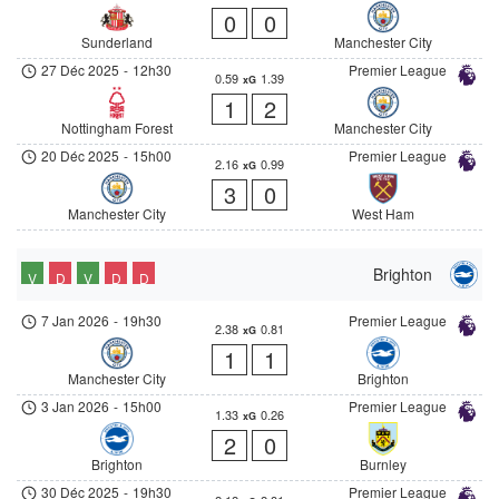
0
0
Sunderland
Manchester City
27 Déc 2025
-
12h30
Premier League
0.59
1.39
xG
1
2
Nottingham Forest
Manchester City
20 Déc 2025
-
15h00
Premier League
2.16
0.99
xG
3
0
Manchester City
West Ham
Brighton
V
D
V
D
D
7 Jan 2026
-
19h30
Premier League
2.38
0.81
xG
1
1
Manchester City
Brighton
3 Jan 2026
-
15h00
Premier League
1.33
0.26
xG
2
0
Brighton
Burnley
30 Déc 2025
-
19h30
Premier League