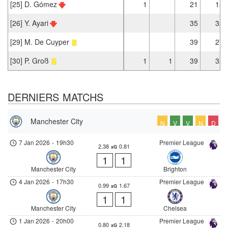
[25] D. Gómez
1
21
15
[26] Y. Ayari
35
32
[29] M. De Cuyper
39
27
[30] P. Groß
1
1
39
32
DERNIERS MATCHS
Manchester City
N
V
V
N
D
7 Jan 2026
-
19h30
Premier League
2.38
0.81
xG
1
1
Manchester City
Brighton
4 Jan 2026
-
17h30
Premier League
0.99
1.67
xG
1
1
Manchester City
Chelsea
1 Jan 2026
-
20h00
Premier League
0.80
2.18
xG