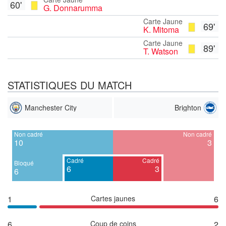
60'
G. Donnarumma
Carte Jaune
69'
K. Mitoma
Carte Jaune
89'
T. Watson
STATISTIQUES DU MATCH
Manchester City
Brighton
Non cadré
Non cadré
10
3
Cadré
Cadré
Bloqué
6
3
6
1
Cartes jaunes
6
6
Coup de coins
2