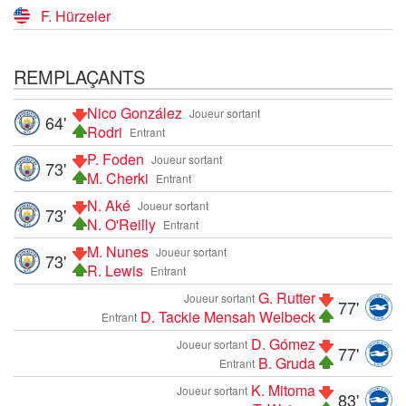
F. Hürzeler
REMPLAÇANTS
Nico González
Joueur sortant
64'
Rodri
Entrant
P. Foden
Joueur sortant
73'
M. Cherki
Entrant
N. Aké
Joueur sortant
73'
N. O'Reilly
Entrant
M. Nunes
Joueur sortant
73'
R. Lewis
Entrant
G. Rutter
Joueur sortant
77'
D. Tackie Mensah Welbeck
Entrant
D. Gómez
Joueur sortant
77'
B. Gruda
Entrant
K. Mitoma
Joueur sortant
83'