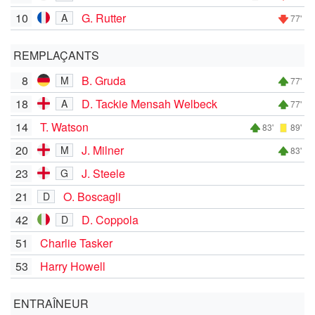
10
G. Rutter
A
77'
REMPLAÇANTS
8
B. Gruda
M
77'
18
D. Tackie Mensah Welbeck
A
77'
14
T. Watson
83'
89'
20
J. Milner
M
83'
23
J. Steele
G
21
O. Boscagli
D
42
D. Coppola
D
51
Charlie Tasker
53
Harry Howell
ENTRAÎNEUR