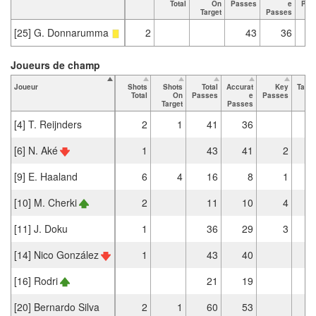
Total
On
Passes
e
Pas
Target
Passes
[25] G. Donnarumma
2
43
36
Joueurs de champ
Joueur
Shots
Shots
Total
Accurat
Key
Tack
Total
On
Passes
e
Passes
To
Target
Passes
[4] T. Reijnders
2
1
41
36
[6] N. Aké
1
43
41
2
[9] E. Haaland
6
4
16
8
1
[10] M. Cherki
2
11
10
4
[11] J. Doku
1
36
29
3
[14] Nico González
1
43
40
[16] Rodri
21
19
[20] Bernardo Silva
2
1
60
53