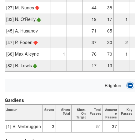
[27] M. Nunes
44
38
[33] N. O'Reilly
19
17
1
[45] A. Husanov
71
65
[47] P. Foden
37
30
2
[68] Max Alleyne
1
76
70
1
[82] R. Lewis
17
13
Brighton
Gardiens
Joueur
Saves
Shots
Shots
Total
Accurat
Key
Ta
Total
On
Passes
e
Passes
Target
Passes
[1] B. Verbruggen
3
51
37