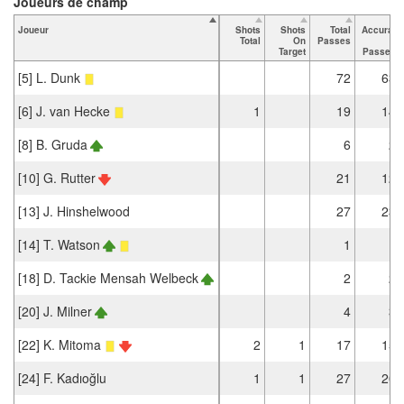
Joueurs de champ
Joueur
Shots
Shots
Total
Accurat
Total
On
Passes
e
Target
Passes
[5] L. Dunk
72
63
[6] J. van Hecke
1
19
14
[8] B. Gruda
6
2
[10] G. Rutter
21
12
[13] J. Hinshelwood
27
23
[14] T. Watson
1
1
[18] D. Tackie Mensah Welbeck
2
2
[20] J. Milner
4
3
[22] K. Mitoma
2
1
17
15
[24] F. Kadıoğlu
1
1
27
20