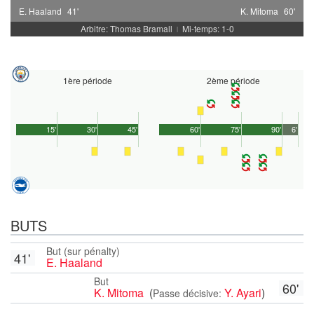
E. Haaland
41'
K. Mitoma
60'
Arbitre: Thomas Bramall
Mi-temps: 1-0
|
1ère période
2ème période
15'
30'
45'
60'
75'
90'
6'
BUTS
But (sur pénalty)
41'
E. Haaland
But
60'
K. Mitoma
(
Y. Ayari
)
Passe décisive: