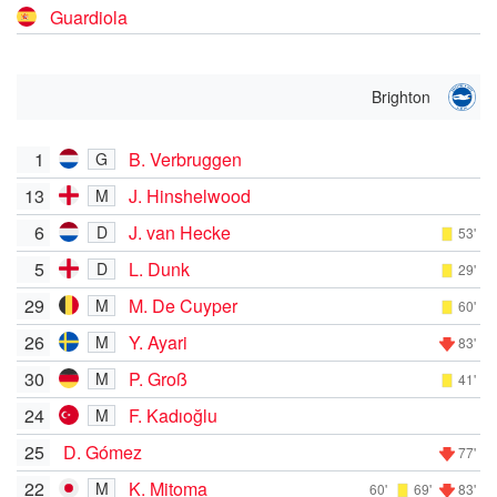
Guardiola
Brighton
1
B. Verbruggen
G
13
J. Hinshelwood
M
6
J. van Hecke
D
53'
5
L. Dunk
D
29'
29
M. De Cuyper
M
60'
26
Y. Ayari
M
83'
30
P. Groß
M
41'
24
F. Kadıoğlu
M
25
D. Gómez
77'
22
K. Mitoma
M
60'
69'
83'