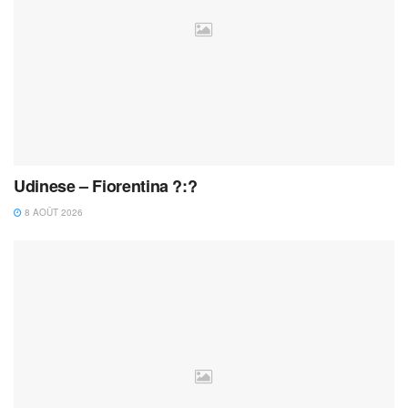
Udinese – Fiorentina ?:?
8 AOÛT 2026