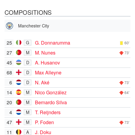
COMPOSITIONS
Manchester City
25
G. Donnarumma
G
60'
27
M. Nunes
M
73'
45
A. Husanov
D
68
Max Alleyne
D
6
N. Aké
D
73'
14
Nico González
M
64'
20
Bernardo Silva
M
4
T. Reijnders
M
47
P. Foden
M
73'
11
J. Doku
A