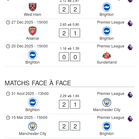
2.12
2.81
xG
2
2
West Ham
Brighton
27 Déc 2025
-
15h00
Premier League
2.65
0.80
xG
2
1
Arsenal
Brighton
20 Déc 2025
-
15h00
Premier League
1.16
1.39
xG
0
0
Brighton
Sunderland
MATCHS FACE À FACE
31 Août 2025
-
13h00
Premier League
2.29
1.84
xG
2
1
Brighton
Manchester City
15 Mar 2025
-
15h00
Premier League
2
2
Manchester City
Brighton