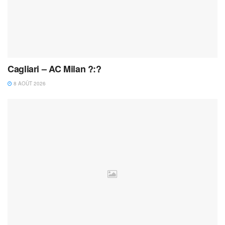
Cagliari – AC Milan ?:?
8 AOÛT 2026