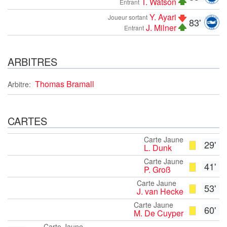
T. Watson
Entrant
Y. Ayari
Joueur sortant
83'
J. Milner
Entrant
ARBITRES
Thomas Bramall
Arbitre:
CARTES
Carte Jaune
29'
L. Dunk
Carte Jaune
41'
P. Groß
Carte Jaune
53'
J. van Hecke
Carte Jaune
60'
M. De Cuyper
Carte Jaune