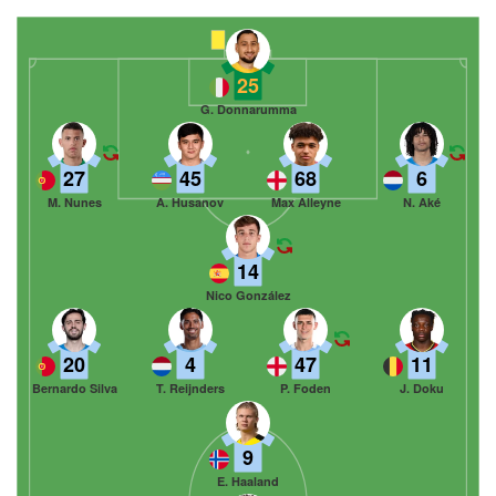
25
G. Donnarumma
27
45
68
6
M. Nunes
A. Husanov
Max Alleyne
N. Aké
14
Nico González
20
4
47
11
Bernardo Silva
T. Reijnders
P. Foden
J. Doku
9
E. Haaland