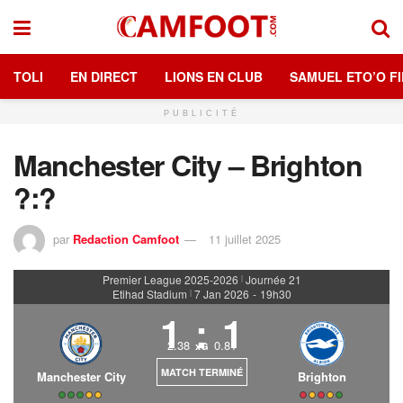
TOLI
EN DIRECT
LIONS EN CLUB
SAMUEL ETO’O FI
PUBLICITÉ
Manchester City – Brighton
?:?
par
Redaction Camfoot
11 juillet 2025
Premier League 2025-2026
Journée 21
|
Etihad Stadium
7 Jan 2026
-
19h30
|
1
:
1
2.38
0.81
xG
MATCH TERMINÉ
Manchester City
Brighton