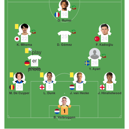
10
G. Rutter
25
22
24
K. Mitoma
D. Gómez
F. Kadıoğlu
30
26
P. Groß
Y. Ayari
29
5
6
13
M. De Cuyper
L. Dunk
J. van Hecke
J. Hinshelwood
1
B. Verbruggen