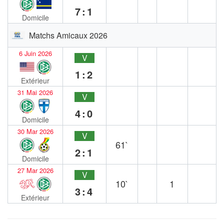
7:1
Domicile
Matchs Amicaux 2026
6 Juin 2026
V
1:2
Extérieur
31 Mai 2026
V
4:0
Domicile
30 Mar 2026
V
61`
2:1
Domicile
27 Mar 2026
V
10`
1
3:4
Extérieur