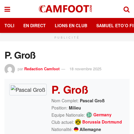
TOLI
EN DIRECT
LIONS EN CLUB
SAMUEL ETO’O FI
PUBLICITÉ
P. Groß
par
Redaction Camfoot
18 novembre 2025
P. Groß
Nom Complet:
Pascal Groß
Position:
Milieu
Germany
Equipe Nationale:
Borussia Dortmund
Club actuel:
Nationalité:
Allemagne