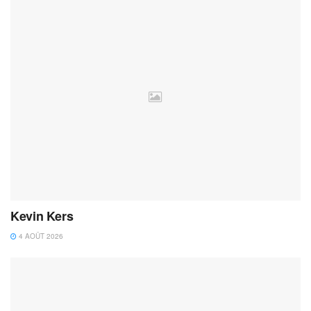
Kevin Kers
4 AOÛT 2026