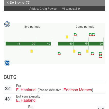
K. De Bruyne
75'
Arbitre: Craig Pawson
Mi-temps: 2-0
|
1ère période
2ème période
15'
30'
45'
60'
75'
90'
BUTS
But
22'
E. Haaland
(
:
Ederson Moraes
)
Passe décisive
But (sur pénalty)
43'
E. Haaland
But
53'