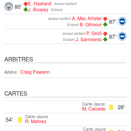
E. Haaland
Joueur sortant
80'
J. Álvarez
Entrant
A. Mac Allister
Joueur sortant
87'
B. Gilmour
Entrant
P. Groß
Joueur sortant
87'
J. Sarmiento
Entrant
ARBITRES
Craig Pawson
Arbitre:
CARTES
Carte Jaune
26'
M. Caicedo
Carte Jaune
54'
R. Mahrez
Carte Jaune