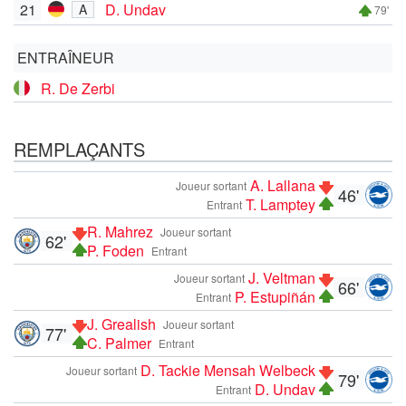
21
D. Undav
A
79'
ENTRAÎNEUR
R. De Zerbi
REMPLAÇANTS
A. Lallana
Joueur sortant
46'
T. Lamptey
Entrant
R. Mahrez
Joueur sortant
62'
P. Foden
Entrant
J. Veltman
Joueur sortant
66'
P. Estupiñán
Entrant
J. Grealish
Joueur sortant
77'
C. Palmer
Entrant
D. Tackie Mensah Welbeck
Joueur sortant
79'
D. Undav
Entrant