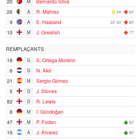
20
Bernardo Silva
M
26
R. Mahrez
A
54'
62'
9
E. Haaland
A
22'
43'
80'
10
J. Grealish
M
77'
REMPLAÇANTS
18
S. Ortega Moreno
G
6
N. Aké
D
21
Sergio Gómez
M
5
J. Stones
D
82
R. Lewis
D
8
İ. Gündoğan
M
47
P. Foden
M
62'
19
J. Álvarez
A
80'