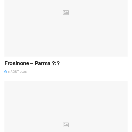
Frosinone – Parma ?:?
8 AOÛT 2026