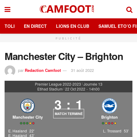
TOLI
EN DIRECT
LIONS EN CLUB
SAMUEL ETO’O FI
PUBLICITÉ
Manchester City – Brighton
par
Redaction Camfoot
31 août 2022
Premier League 2022-2023
Journée 13
|
Etihad Stadium
22 Oct 2022
-
14h00
|
3
:
1
MATCH TERMINÉ
Manchester City
Brighton
E. Haaland
22'
L. Trossard
53'
E. Haaland
43'