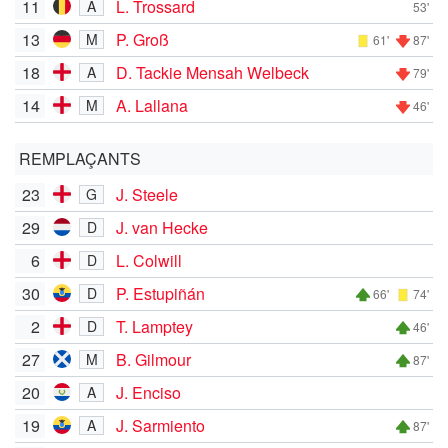
11
L. Trossard
A
53'
13
P. Groß
M
61'
87'
18
D. Tackie Mensah Welbeck
A
79'
14
A. Lallana
M
46'
REMPLAÇANTS
23
J. Steele
G
29
J. van Hecke
D
6
L. Colwill
D
30
P. Estupiñán
D
66'
74'
2
T. Lamptey
D
46'
27
B. Gilmour
M
87'
20
J. Enciso
A
19
J. Sarmiento
A
87'