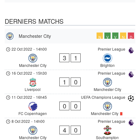
DERNIERS MATCHS
Manchester City
N
V
V
N
D
22 Oct 2022
-
14h00
Premier League
3
1
Manchester City
Brighton
16 Oct 2022
-
15h30
Premier League
1
0
Liverpool
Manchester City
11 Oct 2022
-
16h45
UEFA Champions League
0
0
FC Copenhagen
Manchester City
8 Oct 2022
-
14h00
Premier League
4
0
Manchester City
Southampton