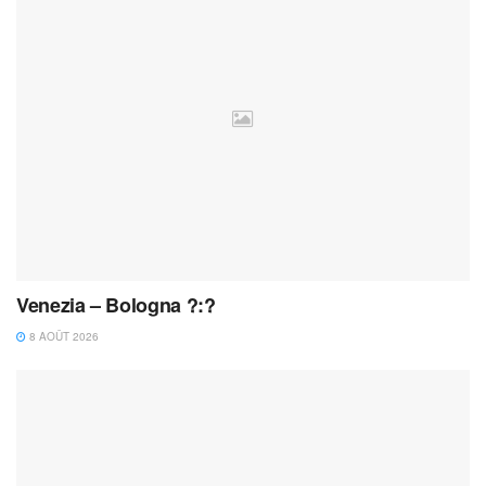
Venezia – Bologna ?:?
8 AOÛT 2026