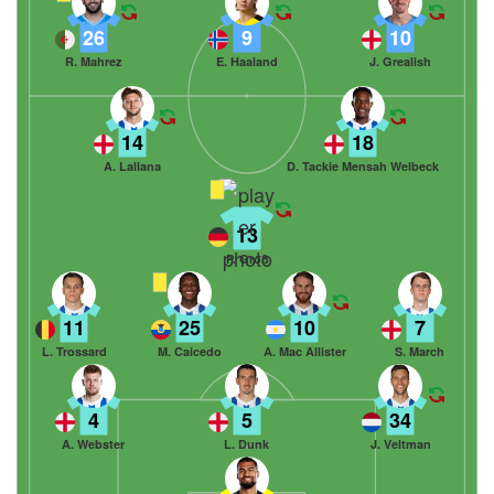
26
9
10
R. Mahrez
E. Haaland
J. Grealish
14
18
A. Lallana
D. Tackie Mensah Welbeck
13
P. Groß
11
25
10
7
L. Trossard
M. Caicedo
A. Mac Allister
S. March
4
5
34
A. Webster
L. Dunk
J. Veltman