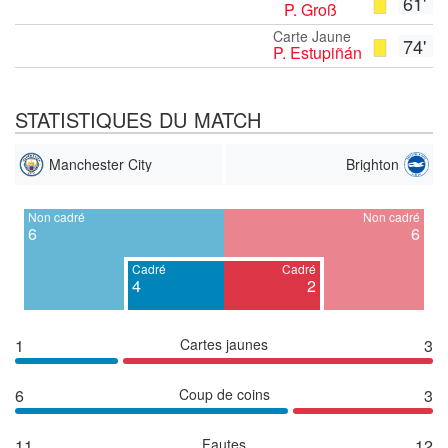
61'
P. Groß
Carte Jaune
74'
P. Estupiñán
STATISTIQUES DU MATCH
Manchester City
Brighton
Non cadré
Non cadré
6
6
Cadré
Cadré
4
2
1
Cartes jaunes
3
6
Coup de coins
3
11
Fautes
12