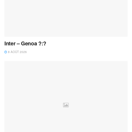
Inter – Genoa ?:?
8 AOÛT 2026