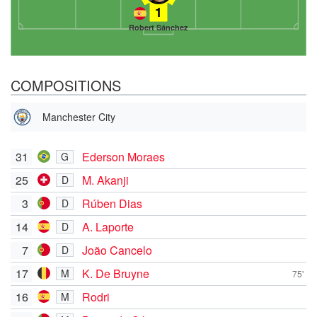
1
Robert Sánchez
COMPOSITIONS
Manchester City
31
Ederson Moraes
G
25
M. Akanji
D
3
Rúben Dias
D
14
A. Laporte
D
7
João Cancelo
D
17
K. De Bruyne
M
75'
16
Rodri
M