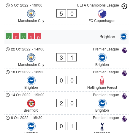
5 Oct 2022
-
19h00
UEFA Champions League
5
0
Manchester City
FC Copenhagen
Brighton
V
D
V
D
D
22 Oct 2022
-
14h00
Premier League
3
1
Manchester City
Brighton
18 Oct 2022
-
18h30
Premier League
0
0
Brighton
Nottingham Forest
14 Oct 2022
-
19h00
Premier League
2
0
Brentford
Brighton
8 Oct 2022
-
16h30
Premier League
0
1
Brighton
Tottenham