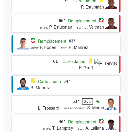
Carte Jaune
74'
P. Estupiñán
Remplacement
66'
P. Estupiñán
J. Veltman
entre:
sort:
Remplacement
62'
P. Foden
R. Mahrez
entre:
sort:
Carte Jaune
61'
P. Groß
Carte Jaune
54'
R. Mahrez
But
53'
2:1
S. March
L. Trossard
passe décisive:
Remplacement
46'
T. Lamptey
A. Lallana
entre:
sort: