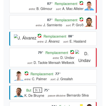
Remplacement
87'
B. Gilmour
A. Mac Allister
entre:
sort:
Remplacement
87'
J. Sarmiento
P. Groß
entre:
sort:
Remplacement
80'
J. Álvarez
E. Haaland
entre:
sort:
Remplacement
79'
D. Undav
entre:
D. Tackie Mensah Welbeck
sort:
Remplacement
77'
C. Palmer
J. Grealish
entre:
sort:
But
3:1
75'
Bernardo Silva
K. De Bruyne
passe décisive: