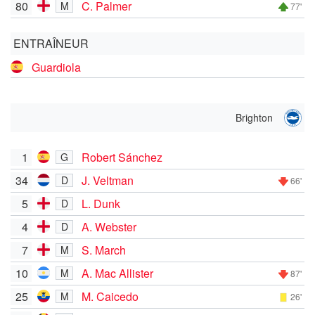
80
C. Palmer
M
77'
ENTRAÎNEUR
Guardiola
Brighton
1
Robert Sánchez
G
34
J. Veltman
D
66'
5
L. Dunk
D
4
A. Webster
D
7
S. March
M
10
A. Mac Allister
M
87'
25
M. Caicedo
M
26'