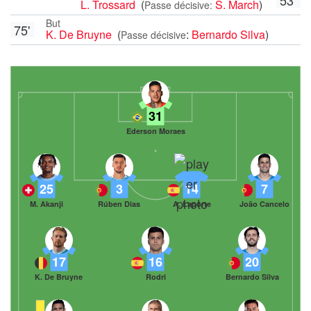
L. Trossard
(
S. March
)
Passe décisive:
But
75'
K. De Bruyne
(
:
Bernardo Silva
)
Passe décisive
31
Ederson Moraes
25
3
14
7
M. Akanji
Rúben Dias
A. Laporte
João Cancelo
17
16
20
K. De Bruyne
Rodri
Bernardo Silva