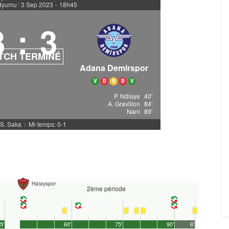
adyumu
3 Sep 2023
-
18h45
|
3
:
3
TCH TERMINÉ
Adana Demirspor
V
D
N
D
V
P. Ndiaye
40'
A. Gravillon
84'
Nani
89'
 S. Saka
Mi-temps: 0-1
|
Hatayspor
2ème période
5'
60'
75'
90'
6'