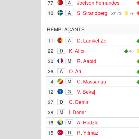
77
Joelson Fernandes
A
10
S. Strandberg
A
53'
73'
79'
REMPLAÇANTS
11
D. Lamkel Zé
A
22
K. Alıcı
D
46'
20
R. Aabid
M
26
O. Arı
A
4
C. Massanga
M
12
V. Bekaj
G
27
C. Demir
D
28
İ. Demir
M
18
A. Hodžić
M
15
R. Yılmaz
D