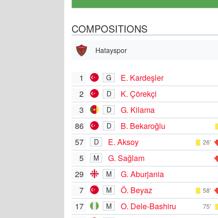
COMPOSITIONS
Hatayspor
1
E. Kardeşler
G
2
K. Çörekçi
D
3
G. Kilama
D
86
B. Bekaroğlu
D
57
E. Aksoy
D
26'
5
G. Sağlam
M
29
G. Aburjania
M
7
Ö. Beyaz
M
58'
17
O. Dele-Bashiru
M
75'