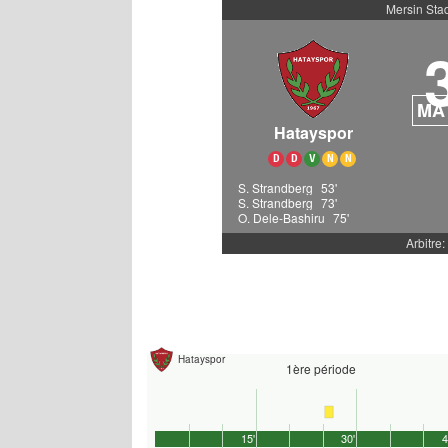
Mersin St
MA
Hatayspor
D
D
V
N
N
S. Strandberg
53'
S. Strandberg
73'
O. Dele-Bashiru
75'
Arbitre:
Hatayspor
1ère période
15'
30'
4