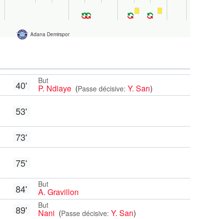
Adana Demirspor
But
40'
P. Ndiaye
(
Y. Sarı
)
Passe décisive:
53'
73'
75'
But
84'
A. Gravillon
But
89'
Nani
(
Y. Sarı
)
Passe décisive: