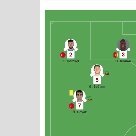
2
3
K. Çörekçi
G. Kilama
5
G. Sağlam
7
Ö. Beyaz