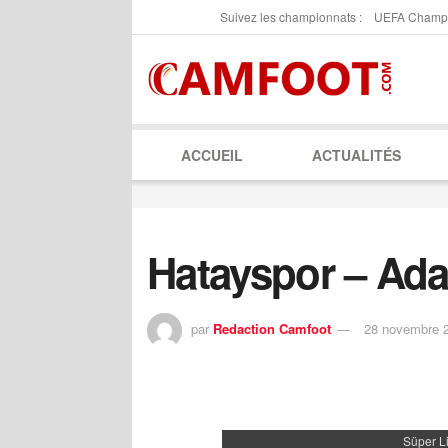
Suivez les championnats :
UEFA Champ
ACCUEIL
ACTUALITÉS
Hatayspor – Ad
par
Redaction Camfoot
28 novembre 
Süper L