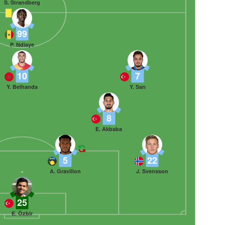
S. Strandberg
99
P. Ndiaye
10
7
Y. Belhanda
Y. Sarı
8
E. Akbaba
5
22
A. Gravillon
J. Svensson
25
E. Özbir