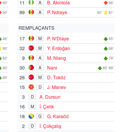
11
B. Akintola
A
90'
66'
99
P. Ndiaye
A
90'
40'
81'
REMPLAÇANTS
17
P. N'Diaye
M
46'
65'
32
Y. Erdoğan
M
90'
66'
9
M. Niang
A
62'
79'
30
Nani
A
90'
85'
89'
26
D. Toköz
M
90'
15
J. Manev
D
3
A. Dursun
D
16
İ. Çelik
M
18
G. Karačić
G
2
İ. Çokçalış
D