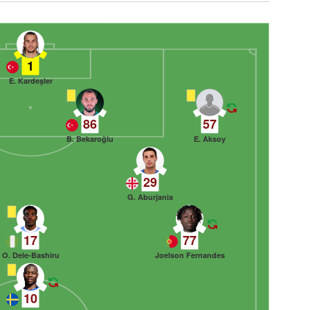
1
E. Kardeşler
86
57
B. Bekaroğlu
E. Aksoy
29
G. Aburjania
17
77
O. Dele-Bashiru
Joelson Fernandes
10