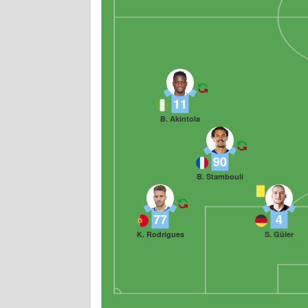
11
B. Akintola
90
B. Stambouli
77
4
K. Rodrigues
S. Güler