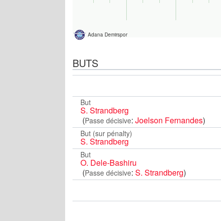
Adana Demirspor
BUTS
But
S. Strandberg
(
:
Joelson Fernandes
)
Passe décisive
But (sur pénalty)
S. Strandberg
But
O. Dele-Bashiru
(
:
S. Strandberg
)
Passe décisive