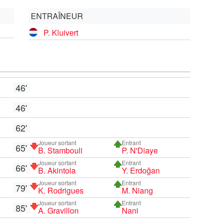
ENTRAÎNEUR
P. Kluivert
46'
46'
62'
Joueur sortant
Entrant
65'
B. Stambouli
P. N'Diaye
Joueur sortant
Entrant
66'
B. Akintola
Y. Erdoğan
Joueur sortant
Entrant
79'
K. Rodrigues
M. Niang
Joueur sortant
Entrant
85'
A. Gravillon
Nani