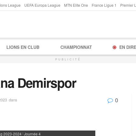
ions League
UEFA Europa League
MTN Elite One
France Ligue 1
Premier 
LIONS EN CLUB
CHAMPIONNAT
EN DIR
PUBLICITÉ
ana Demirspor
0
2023
dans
ig 2023-2024
Journée 4
|