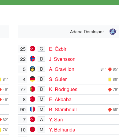
Adana Demirspor
25
E. Özbir
G
22
J. Svensson
D
5
A. Gravillon
D
84'
85'
4
S. Güler
D
81'
88'
77
K. Rodrigues
D
46'
79'
8
E. Akbaba
M
46'
90
B. Stambouli
M
65'
7
Y. Sarı
A
62'
10
Y. Belhanda
M
76'