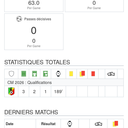
63.0
0
Per Game
Per Game
Passes décisives
0
0
Per Game
STATISTIQUES TOTALES
CM 2026 : Qualifications
3
2
1
189′
DERNIERS MATCHS
Date
Résultat