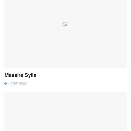
Massire Sylla
4 AOÛT 2026