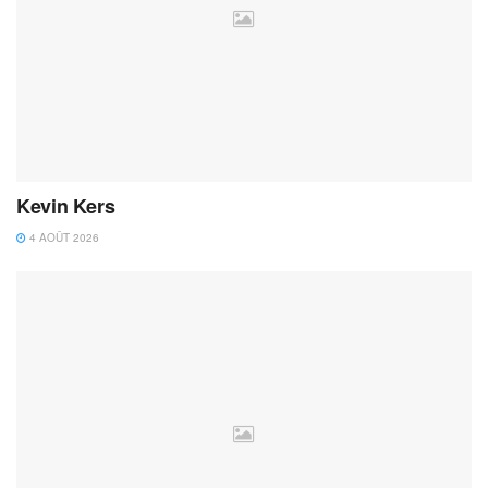
Kevin Kers
4 AOÛT 2026