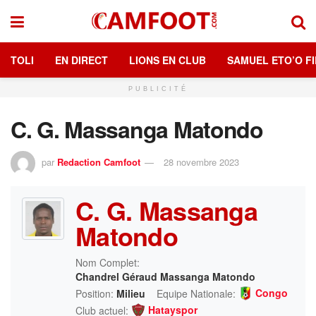
TOLI
EN DIRECT
LIONS EN CLUB
SAMUEL ETO’O FI
PUBLICITÉ
C. G. Massanga Matondo
par
Redaction Camfoot
28 novembre 2023
C. G. Massanga
Matondo
Nom Complet:
Chandrel Géraud Massanga Matondo
Congo
Position:
Milieu
Equipe Nationale:
Hatayspor
Club actuel: