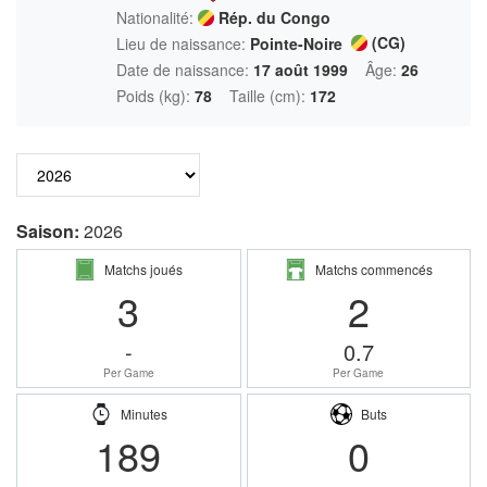
Nationalité:
Rép. du Congo
(CG)
Lieu de naissance:
Pointe-Noire
Date de naissance:
17 août 1999
Âge:
26
Poids (kg):
78
Taille (cm):
172
Saison:
2026
Matchs joués
Matchs commencés
3
2
-
0.7
Per Game
Per Game
Minutes
Buts
189
0