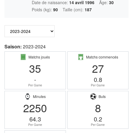
Date de naissance:
14 avril 1996
Âge:
30
Poids (kg):
90
Taille (cm):
187
Saison:
2023-2024
Matchs joués
Matchs commencés
35
27
-
0.8
Per Game
Per Game
Minutes
Buts
2250
8
64.3
0.2
Per Game
Per Game