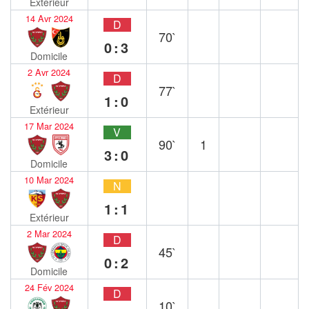
Extérieur
14 Avr 2024
D
70`
0:3
Domicile
2 Avr 2024
D
77`
1:0
Extérieur
17 Mar 2024
V
90`
1
3:0
Domicile
10 Mar 2024
N
1:1
Extérieur
2 Mar 2024
D
45`
0:2
Domicile
24 Fév 2024
D
10`