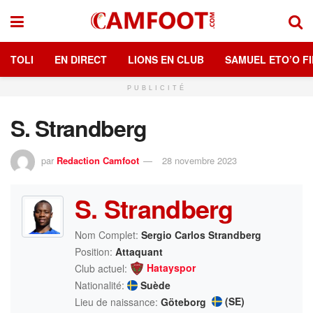
TOLI
EN DIRECT
LIONS EN CLUB
SAMUEL ETO’O FI
PUBLICITÉ
S. Strandberg
par
Redaction Camfoot
28 novembre 2023
S. Strandberg
Nom Complet:
Sergio Carlos Strandberg
Position:
Attaquant
Hatayspor
Club actuel:
Nationalité:
Suède
(SE)
Lieu de naissance:
Göteborg