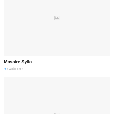
Massire Sylla
4 AOÛT 2026