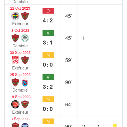
Domicile
22 Oct 2023
D
45`
4:2
Extérieur
8 Oct 2023
V
45`
1
3:1
Domicile
30 Sep 2023
N
59`
0:0
Extérieur
25 Sep 2023
V
90`
3:2
Domicile
18 Sep 2023
N
64`
0:0
Extérieur
3 Sep 2023
N
90`
2
1