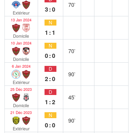
70`
3:0
Extérieur
13 Jan 2024
N
1:1
Domicile
10 Jan 2024
N
70`
0:0
Domicile
6 Jan 2024
D
90`
2:0
Extérieur
25 Déc 2023
D
45`
1:2
Domicile
21 Déc 2023
N
90`
0:0
Extérieur