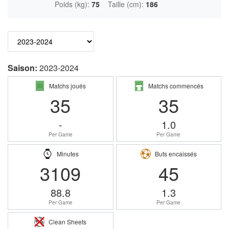
Poids (kg):
75
Taille (cm):
186
Saison:
2023-2024
Matchs joués
Matchs commencés
35
35
-
1.0
Per Game
Per Game
Minutes
Buts encaissés
3109
45
88.8
1.3
Per Game
Per Game
Clean Sheets