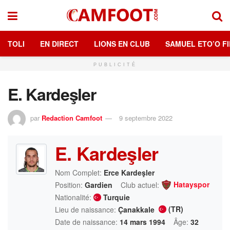
TOLI
EN DIRECT
LIONS EN CLUB
SAMUEL ETO’O FI
PUBLICITÉ
E. Kardeşler
par
Redaction Camfoot
9 septembre 2022
E. Kardeşler
Nom Complet:
Erce Kardeşler
Hatayspor
Position:
Gardien
Club actuel:
Nationalité:
Turquie
(TR)
Lieu de naissance:
Çanakkale
Date de naissance:
14 mars 1994
Âge:
32