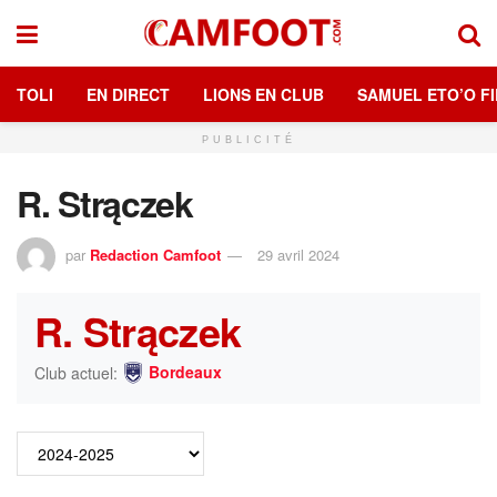
TOLI
EN DIRECT
LIONS EN CLUB
SAMUEL ETO’O FI
PUBLICITÉ
R. Strączek
par
Redaction Camfoot
29 avril 2024
R. Strączek
Bordeaux
Club actuel: