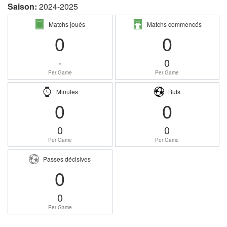
Saison:
2024-2025
Matchs joués
Matchs commencés
0
0
-
0
Per Game
Per Game
Minutes
Buts
0
0
0
0
Per Game
Per Game
Passes décisives
0
0
Per Game