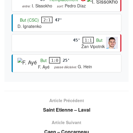
I. Sissokho
Pedro Díaz
entre:
sort:
But (CSC)
2:1
47'
D. Ignatenko
But
45'
1:1
Žan Vipotnik
But
1:0
25'
G. Hein
F. Ayé
passe décisive:
Article Précédent
Saint Etienne – Laval
Article Suivant
Caen – Concarneau