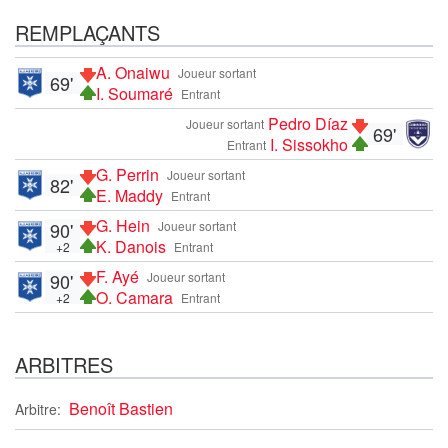
REMPLAÇANTS
A. Onaiwu
Joueur sortant
69'
I. Soumaré
Entrant
Pedro Díaz
Joueur sortant
69'
I. Sissokho
Entrant
G. Perrin
Joueur sortant
82'
E. Maddy
Entrant
G. Hein
90'
Joueur sortant
K. Danois
+2
Entrant
F. Ayé
90'
Joueur sortant
O. Camara
+2
Entrant
ARBITRES
Benoît Bastien
Arbitre: