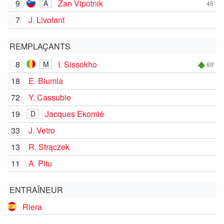
9
Žan Vipotnik
A
45'
7
J. Livolant
REMPLAÇANTS
8
I. Sissokho
M
69'
18
E. Biumla
72
Y. Cassubie
19
Jacques Ekomié
D
33
J. Vetro
13
R. Strączek
11
A. Pitu
ENTRAÎNEUR
Riera