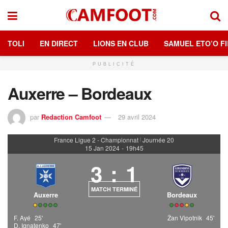
TOLI
EN DIRECT
LIONS EN CLUB
SAMUEL ETO’O FI
PUBLICITÉ
Auxerre – Bordeaux
par
Redaction Camfoot
29 avril 2024
France Ligue 2 - Championnat
Journée 20
|
15 Jan 2024
-
19h45
3
:
1
MATCH TERMINÉ
Auxerre
Bordeaux
F. Ayé
25'
Žan Vipotnik
45'
D. Ignatenko
47'