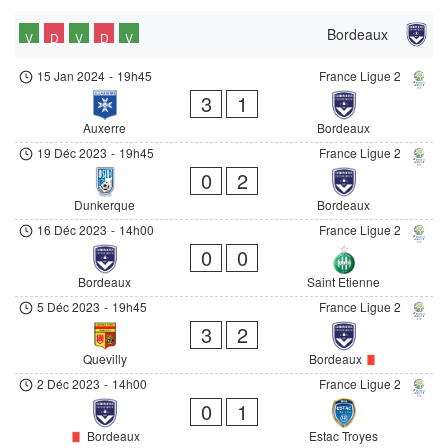
Bordeaux
V
D
V
D
V
15 Jan 2024
-
19h45
France Ligue 2
3
1
Auxerre
Bordeaux
19 Déc 2023
-
19h45
France Ligue 2
0
2
Dunkerque
Bordeaux
16 Déc 2023
-
14h00
France Ligue 2
0
0
Bordeaux
Saint Etienne
5 Déc 2023
-
19h45
France Ligue 2
3
2
Quevilly
Bordeaux
2 Déc 2023
-
14h00
France Ligue 2
0
1
Bordeaux
Estac Troyes