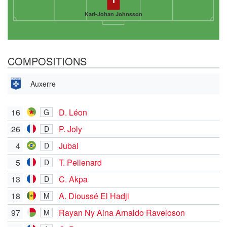
Karl-Johan Johnsson
COMPOSITIONS
Auxerre
16
D. Léon
G
26
P. Joly
D
4
Jubal
D
5
T. Pellenard
D
13
C. Akpa
D
18
A. Dioussé El Hadji
M
97
Rayan Ny Aina Arnaldo Raveloson
M