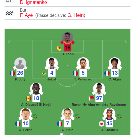
D. Ignatenko
But
88'
F. Ayé
(
:
G. Hein
)
Passe décisive
16
D. Léon
26
4
5
13
P. Joly
Jubal
T. Pellenard
C. Akpa
18
97
A. Dioussé El Hadji
Rayan Ny Aina Arnaldo Raveloson
10
7
45
G. Perrin
G. Hein
A. Onaiwu