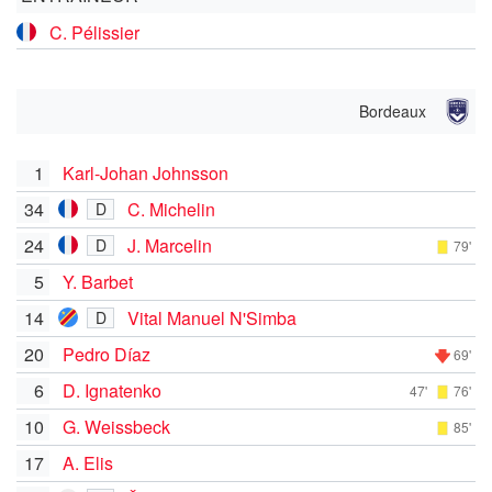
C. Pélissier
Bordeaux
1
Karl-Johan Johnsson
34
C. Michelin
D
24
J. Marcelin
D
79'
5
Y. Barbet
14
Vital Manuel N'Simba
D
20
Pedro Díaz
69'
6
D. Ignatenko
47'
76'
10
G. Weissbeck
85'
17
A. Elis