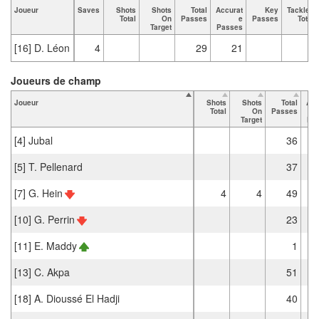
Joueur
Saves
Shots
Shots
Total
Accurat
Key
Tackles
Total
On
Passes
e
Passes
Total
Target
Passes
[16] D. Léon
4
29
21
Joueurs de champ
Joueur
Shots
Shots
Total
Acc
Total
On
Passes
Target
Pa
[4] Jubal
36
[5] T. Pellenard
37
[7] G. Hein
4
4
49
[10] G. Perrin
23
[11] E. Maddy
1
[13] C. Akpa
51
[18] A. Dioussé El Hadji
40