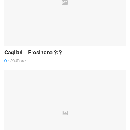
Cagliari – Frosinone ?:?
4 AOÛT 2026