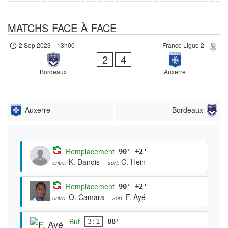
MATCHS FACE À FACE
2 Sep 2023
-
13h00
France Ligue 2
2
4
Bordeaux
Auxerre
Auxerre
Bordeaux
Remplacement
90' +2'
K. Danois
G. Hein
entre:
sort:
Remplacement
90' +2'
O. Camara
F. Ayé
entre:
sort:
But
3:1
88'