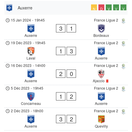
Auxerre
N
D
V
V
V
15 Jan 2024
-
19h45
France Ligue 2
3
1
Auxerre
Bordeaux
19 Déc 2023
-
19h45
France Ligue 2
1
3
Laval
Auxerre
16 Déc 2023
-
14h00
France Ligue 2
2
0
Auxerre
Ajaccio
5 Déc 2023
-
19h45
France Ligue 2
1
2
Concarneau
Auxerre
2 Déc 2023
-
18h00
France Ligue 2
3
2
Auxerre
Quevilly