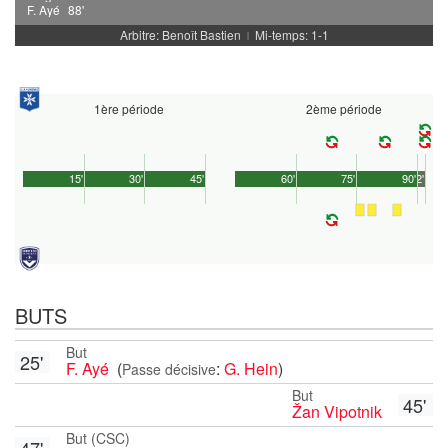
F. Ayé
88'
Arbitre: Benoît Bastien
Mi-temps: 1-1
|
1ère période
2ème période
15'
30'
45'
60'
75'
90'
2'
BUTS
But
25'
F. Ayé
(
:
G. Hein
)
Passe décisive
But
45'
Žan Vipotnik
But (CSC)
47'