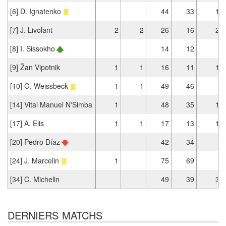
[6] D. Ignatenko
44
33
1
[7] J. Livolant
2
2
26
16
2
[8] I. Sissokho
14
12
[9] Žan Vipotnik
1
1
16
11
1
[10] G. Weissbeck
1
1
49
46
[14] Vital Manuel N'Simba
1
48
35
1
[17] A. Elis
1
1
17
13
1
[20] Pedro Díaz
42
34
[24] J. Marcelin
1
75
69
[34] C. Michelin
49
39
3
DERNIERS MATCHS