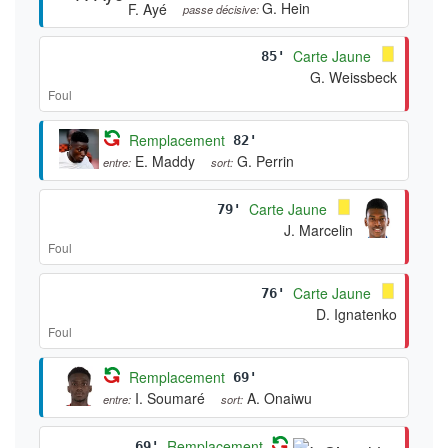
G. Hein
F. Ayé
passe décisive:
Carte Jaune
85'
G. Weissbeck
Foul
Remplacement
82'
E. Maddy
G. Perrin
entre:
sort:
Carte Jaune
79'
J. Marcelin
Foul
Carte Jaune
76'
D. Ignatenko
Foul
Remplacement
69'
I. Soumaré
A. Onaiwu
entre:
sort:
Remplacement
69'