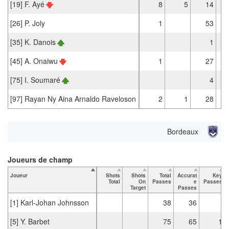
[19] F. Ayé
8
5
14
[26] P. Joly
1
53
[35] K. Danois
1
[45] A. Onaiwu
1
27
[75] I. Soumaré
4
[97] Rayan Ny Aina Arnaldo Raveloson
2
1
28
Bordeaux
Joueurs de champ
Joueur
Shots
Shots
Total
Accurat
Key
Total
On
Passes
e
Passes
Target
Passes
[1] Karl-Johan Johnsson
38
36
[5] Y. Barbet
75
65
1