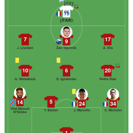
19
F. Ayé
7
17
9
J. Livolant
Žan Vipotnik
A. Elis
10
6
20
G. Weissbeck
D. Ignatenko
Pedro Díaz
5
14
24
34
Vital Manuel
Y. Barbet
J. Marcelin
C. Michelin
N'Simba
1