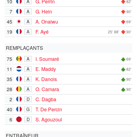
10
G. Perrin
A
82'
7
G. Hein
A
90'
45
A. Onaiwu
A
69'
19
F. Ayé
A
25'
88'
90'
REMPLAÇANTS
75
I. Soumaré
A
69'
11
E. Maddy
A
82'
35
K. Danois
A
90'
28
O. Camara
A
90'
2
C. Dagba
D
40
T. De Percin
G
6
S. Agouzoul
D
ENTRAÎNEUR